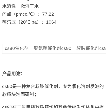
水溶性：微溶于水
闪点（pmcc,℃）：77.22
蒸汽压（20℃,pa）：1064
cs90催化剂
聚氨酯催化剂cs90
叔胺催化剂cs9
产品用途：
cs90是一种复合叔胺催化剂，专为氯化溶剂发泡的
软质块泡而研制；
cs90在二氯甲烷软质箱泡和其他传统发泡体系中提