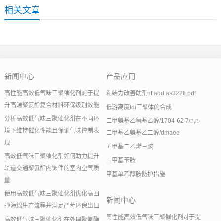
相关文章
新闻中心
产品应用
高性能高效低气味三聚催化剂对于提
粘结力改善助剂nt add as3228.pdf
升高端聚氨酯复合材料环保级别效能
低游离度tdi三聚体的合成
分析高效低气味三聚催化剂在不同环
二甲氨基乙氧基乙醇/1704-62-7/n,n-
境下维持催化性能且保证气味控制表
二甲基乙氨基乙二醇/dmaee
现
五甲基二乙烯三胺
高效低气味三聚催化剂如何助力提升
二甲基苄胺
轨道交通聚氨酯内饰件的室内空气质
甲基单乙醇胺防护措施
量
使用高效低气味三聚催化剂优化高回
新闻中心
弹海绵生产流程并满足严苛环保出口
高性能高效低气味三聚催化剂对于提
高效低气味三聚催化剂在处理聚氨酯