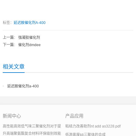
标签：
延迟胺催化剂A-400
上一篇
：
强凝胶催化剂
下一篇
：
催化剂dmdee
相关文章
延迟胺催化剂a-400
新闻中心
产品应用
高性能高效低气味三聚催化剂对于提
粘结力改善助剂nt add as3228.pdf
升高端聚氨酯复合材料环保级别效能
低游离度tdi三聚体的合成