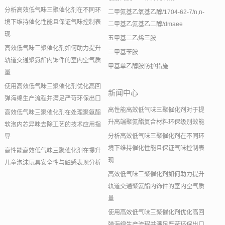
分析高效低气味三聚催化剂在不同环
二甲氨基乙氧基乙醇/1704-62-7/n,n-
境下维持催化性能且保证气味控制表
二甲基乙氨基乙二醇/dmaee
现
五甲基二乙烯三胺
高效低气味三聚催化剂如何助力提升
二甲基苄胺
轨道交通聚氨酯内饰件的室内空气质
甲基单乙醇胺防护措施
量
使用高效低气味三聚催化剂优化高回
新闻中心
弹海绵生产流程并满足严苛环保出口
高性能高效低气味三聚催化剂对于提
高效低气味三聚催化剂在处理聚氨酯
升高端聚氨酯复合材料环保级别效能
软泡内芯异味去除工艺的技术应用指
分析高效低气味三聚催化剂在不同环
导
境下维持催化性能且保证气味控制表
高性能高效低气味三聚催化剂在提升
现
儿童泡沫玩具安全性与触感表现分析
高效低气味三聚催化剂如何助力提升
轨道交通聚氨酯内饰件的室内空气质
量
使用高效低气味三聚催化剂优化高回
弹海绵生产流程并满足严苛环保出口