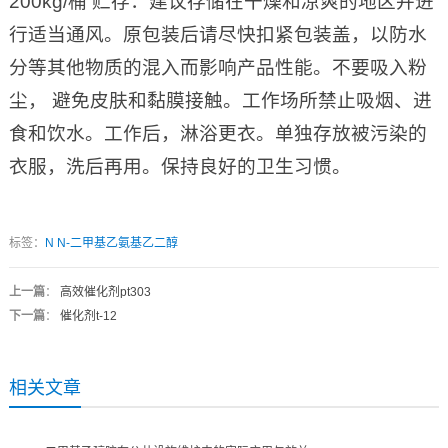
200kg/桶 贮存：建议存储在干燥和凉爽的地区并进
行适当通风。原包装后请尽快扣紧包装盖，以防水
分等其他物质的混入而影响产品性能。不要吸入粉
尘， 避免皮肤和黏膜接触。工作场所禁止吸烟、进
食和饮水。工作后，淋浴更衣。单独存放被污染的
衣服，洗后再用。保持良好的卫生习惯。
标签：
N
N-二甲基乙氨基乙二醇
上一篇
：
高效催化剂pt303
下一篇
：
催化剂t-12
相关文章