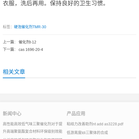
衣服，洗后再用。保持良好的卫生习惯。
标签：
硬泡催化剂TMR-30
上一篇
：
催化剂t-12
下一篇
：
cas 1696-20-4
相关文章
新闻中心
产品应用
高性能高效低气味三聚催化剂对于提
粘结力改善助剂nt add as3228.pdf
升高端聚氨酯复合材料环保级别效能
低游离度tdi三聚体的合成