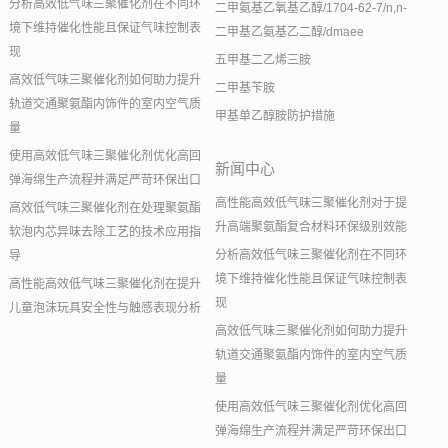
分析高效低气味三聚催化剂在不同环
二甲氨基乙氧基乙醇/1704-62-7/n,n-
境下维持催化性能且保证气味控制表
二甲基乙氨基乙二醇/dmaee
现
五甲基二乙烯三胺
高效低气味三聚催化剂如何助力提升
二甲基苄胺
轨道交通聚氨酯内饰件的室内空气质
甲基单乙醇胺防护措施
量
使用高效低气味三聚催化剂优化高回
新闻中心
弹海绵生产流程并满足严苛环保出口
高性能高效低气味三聚催化剂对于提
高效低气味三聚催化剂在处理聚氨酯
升高端聚氨酯复合材料环保级别效能
软泡内芯异味去除工艺的技术应用指
分析高效低气味三聚催化剂在不同环
导
境下维持催化性能且保证气味控制表
高性能高效低气味三聚催化剂在提升
现
儿童泡沫玩具安全性与触感表现分析
高效低气味三聚催化剂如何助力提升
轨道交通聚氨酯内饰件的室内空气质
量
使用高效低气味三聚催化剂优化高回
弹海绵生产流程并满足严苛环保出口