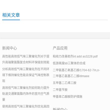
相关文章
新闻中心
产品应用
高性能高效低气味三聚催化剂对于提
粘结力改善助剂nt add as3228.pdf
升高端聚氨酯复合材料环保级别效能
低游离度tdi三聚体的合成
分析高效低气味三聚催化剂在不同环
二甲氨基乙氧基乙醇/1704-62-7/n,n-
境下维持催化性能且保证气味控制表
二甲基乙氨基乙二醇/dmaee
现
五甲基二乙烯三胺
高效低气味三聚催化剂如何助力提升
二甲基苄胺
轨道交通聚氨酯内饰件的室内空气质
甲基单乙醇胺防护措施
量
使用高效低气味三聚催化剂优化高回
新闻中心