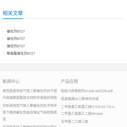
相关文章
催化剂9727
催化剂9727
催化剂9727
聚氨酯催化剂9727
新闻中心
产品应用
高性能高效低气味三聚催化剂对于提
粘结力改善助剂nt add as3228.pdf
升高端聚氨酯复合材料环保级别效能
低游离度tdi三聚体的合成
分析高效低气味三聚催化剂在不同环
二甲氨基乙氧基乙醇/1704-62-7/n,n-
境下维持催化性能且保证气味控制表
二甲基乙氨基乙二醇/dmaee
现
五甲基二乙烯三胺