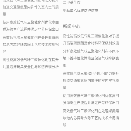
高效低气味三聚催化剂如何助力提升
二甲基苄胺
轨道交通聚氨酯内饰件的室内空气质
甲基单乙醇胺防护措施
量
使用高效低气味三聚催化剂优化高回
新闻中心
弹海绵生产流程并满足严苛环保出口
高性能高效低气味三聚催化剂对于提
高效低气味三聚催化剂在处理聚氨酯
升高端聚氨酯复合材料环保级别效能
软泡内芯异味去除工艺的技术应用指
分析高效低气味三聚催化剂在不同环
导
境下维持催化性能且保证气味控制表
高性能高效低气味三聚催化剂在提升
现
儿童泡沫玩具安全性与触感表现分析
高效低气味三聚催化剂如何助力提升
轨道交通聚氨酯内饰件的室内空气质
量
使用高效低气味三聚催化剂优化高回
弹海绵生产流程并满足严苛环保出口
高效低气味三聚催化剂在处理聚氨酯
软泡内芯异味去除工艺的技术应用指
导