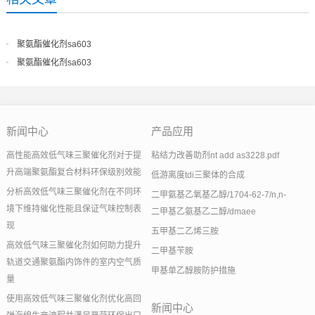
聚氨酯催化剂sa603
聚氨酯催化剂sa603
新闻中心
产品应用
高性能高效低气味三聚催化剂对于提
粘结力改善助剂nt add as3228.pdf
升高端聚氨酯复合材料环保级别效能
低游离度tdi三聚体的合成
分析高效低气味三聚催化剂在不同环
二甲氨基乙氧基乙醇/1704-62-7/n,n-
境下维持催化性能且保证气味控制表
二甲基乙氨基乙二醇/dmaee
现
五甲基二乙烯三胺
高效低气味三聚催化剂如何助力提升
二甲基苄胺
轨道交通聚氨酯内饰件的室内空气质
甲基单乙醇胺防护措施
量
使用高效低气味三聚催化剂优化高回
新闻中心