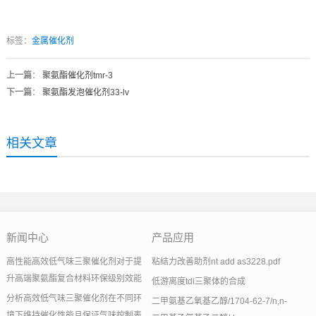
标签：
金属催化剂
上一篇
：
聚氨酯催化剂tmr-3
下一篇
：
聚氨酯发泡催化剂33-lv
相关文章
新闻中心
产品应用
高性能高效低气味三聚催化剂对于提
粘结力改善助剂nt add as3228.pdf
升高端聚氨酯复合材料环保级别效能
低游离度tdi三聚体的合成
分析高效低气味三聚催化剂在不同环
二甲氨基乙氧基乙醇/1704-62-7/n,n-
境下维持催化性能且保证气味控制表