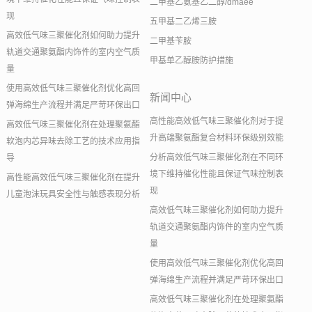
二甲基乙氨基乙二醇/dmaee
现
五甲基二乙烯三胺
高效低气味三聚催化剂如何助力提升
二甲基苄胺
轨道交通聚氨酯内饰件的室内空气质
甲基单乙醇胺防护措施
量
使用高效低气味三聚催化剂优化高回
新闻中心
弹海绵生产流程并满足严苛环保出口
高性能高效低气味三聚催化剂对于提
高效低气味三聚催化剂在处理聚氨酯
升高端聚氨酯复合材料环保级别效能
软泡内芯异味去除工艺的技术应用指
分析高效低气味三聚催化剂在不同环
导
境下维持催化性能且保证气味控制表
高性能高效低气味三聚催化剂在提升
现
儿童泡沫玩具安全性与触感表现分析
高效低气味三聚催化剂如何助力提升
轨道交通聚氨酯内饰件的室内空气质
量
使用高效低气味三聚催化剂优化高回
弹海绵生产流程并满足严苛环保出口
高效低气味三聚催化剂在处理聚氨酯