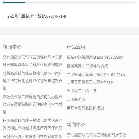
2-乙基己酸铋/异辛酸铋/67874-71-9
新闻中心
产品应用
高性能高效低气味三聚催化剂对于提
粘结力改善助剂nt add as3228.pdf
升高端聚氨酯复合材料环保级别效能
低游离度tdi三聚体的合成
分析高效低气味三聚催化剂在不同环
二甲氨基乙氧基乙醇/1704-62-7/n,n-
境下维持催化性能且保证气味控制表
二甲基乙氨基乙二醇/dmaee
现
五甲基二乙烯三胺
高效低气味三聚催化剂如何助力提升
二甲基苄胺
轨道交通聚氨酯内饰件的室内空气质
甲基单乙醇胺防护措施
量
使用高效低气味三聚催化剂优化高回
新闻中心
弹海绵生产流程并满足严苛环保出口
高性能高效低气味三聚催化剂对于提
高效低气味三聚催化剂在处理聚氨酯