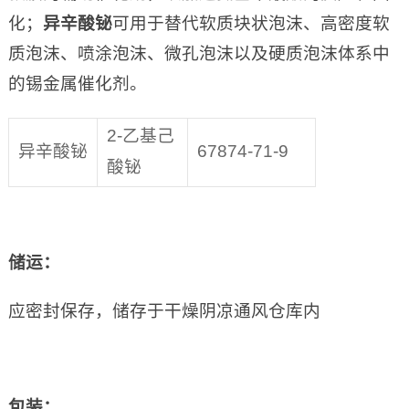
化；
异辛酸铋
可用于替代软质块状泡沫、高密度软
质泡沫、喷涂泡沫、微孔泡沫以及硬质泡沫体系中
的锡金属催化剂。
2-乙基己
异辛酸铋
67874-71-9
酸铋
储运：
应密封保存，储存于干燥阴凉通风仓库内
包装：