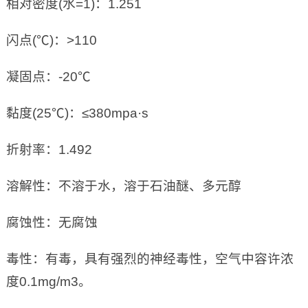
相对密度(水=1)：1.251
闪点(℃)：>110
凝固点：-20℃
黏度(25℃)：≤380mpa·s
折射率：1.492
溶解性：不溶于水，溶于石油醚、多元醇
腐蚀性：无腐蚀
毒性：有毒，具有强烈的神经毒性，空气中容许浓
度0.1mg/m3。