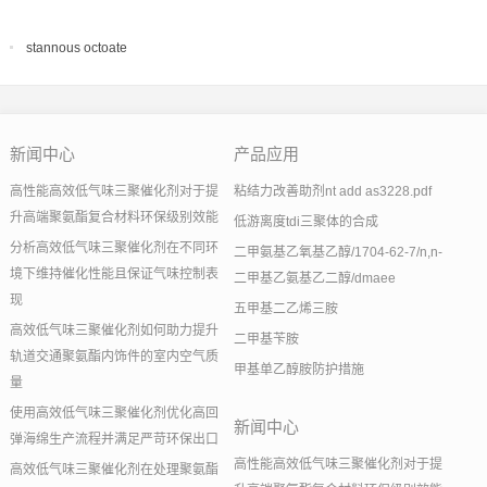
stannous octoate
新闻中心
产品应用
高性能高效低气味三聚催化剂对于提
粘结力改善助剂nt add as3228.pdf
升高端聚氨酯复合材料环保级别效能
低游离度tdi三聚体的合成
分析高效低气味三聚催化剂在不同环
二甲氨基乙氧基乙醇/1704-62-7/n,n-
境下维持催化性能且保证气味控制表
二甲基乙氨基乙二醇/dmaee
现
五甲基二乙烯三胺
高效低气味三聚催化剂如何助力提升
二甲基苄胺
轨道交通聚氨酯内饰件的室内空气质
甲基单乙醇胺防护措施
量
使用高效低气味三聚催化剂优化高回
新闻中心
弹海绵生产流程并满足严苛环保出口
高性能高效低气味三聚催化剂对于提
高效低气味三聚催化剂在处理聚氨酯