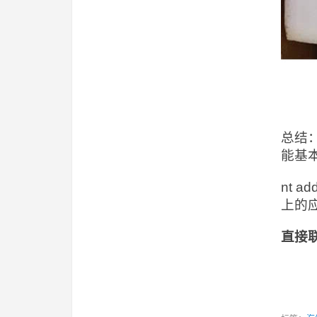
总结：
能基
nt 
上的
直接联