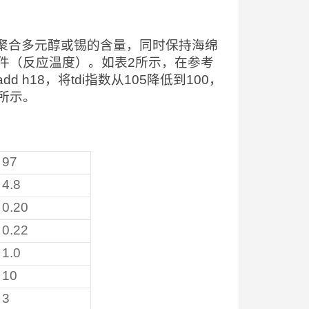
di，聚合多元醇或锡的含量，同时保持海绵
件（反应温度）。如表2所示，在参考
d h18，将tdi指数从105降低到100，
所示。
97
4.8
0.20
0.22
1.0
10
3