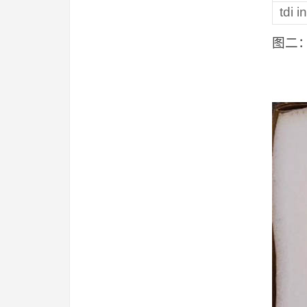
tdi i
图二