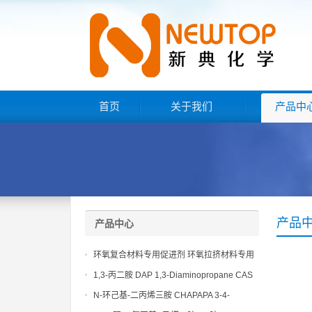
首页
关于我们
产品中
产品
产品中心
环氧复合材料专用促进剂 环氧拉挤材料专用
促进剂 NT EP 120
1,3-丙二胺 DAP 1,3-Diaminopropane CAS
No 109-76-2
N-环己基-二丙烯三胺 CHAPAPA 3-4-