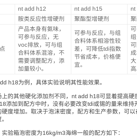
nt add h12
nt add h15
nt
胺类反应性增硬剂
聚酯型增硬剂
聚
产品本身有氨味，
可
可参与反应，与组
可参与反应，无
组
合料体系相溶性较
voc排放，可与组
可
点
差，可降低tdi指数
合料体系混溶，不
成
节省成本，价格便
需要调整配方，添
大
宜。
加量较小。
高
 add h18为例，具体实验说明其性能效果。
上的其他硬化添加剂不同，nt add h18可显着提高
 h18添加到配方中时，没有必要改变tdi或锡的量来维
的硬度增加。取决于泡沫密度，配方和生产参数，可以
度。
实验箱泡密度为16kg/m3海绵一般的配方如下：