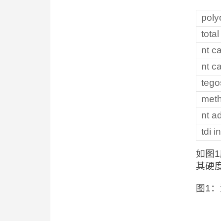
pol
tota
nt 
nt c
teg
met
nt 
tdi i
如图1
其硬度
图1：