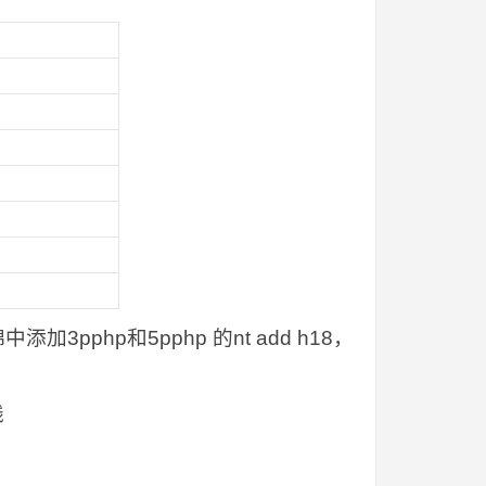
pphp和5pphp 的nt add h18，
线