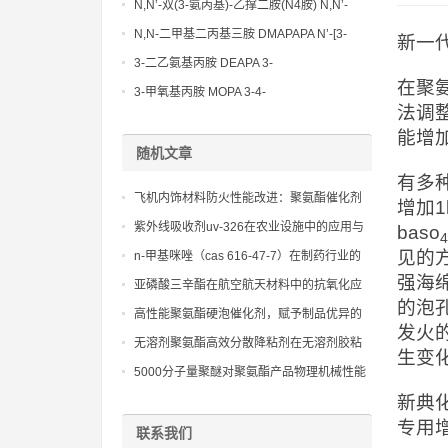
Methoxypropylamine CAS No:5332-73-0
N,N’-双(3-氨丙基)-乙撑二胺(N4胺) N,N’-
Bis(3-aminopropyl)-ethylenediamine CAS
N,N-二甲基二丙基三胺 DMAPAPA N’-[3-
新一
No10563-26-5
(dimethylamino)propyllpropane-1,3-
3-二乙氨基丙胺 DEAPA 3-
diamine CAS No10563-29-8
在聚
(Diethylamino)propylamine CAS No 104-
3-甲氧基丙胺 MOPA 3-4-
法调
78-9
Methoxypropylamine CAS No 5332-73-0
能增
随机文章
有多
飞机内饰材料防火性能改进：聚氨酯催化剂
增加1
异辛酸铋的实际应用案例
紫外线吸收剂uv-326在农业设施中的应用与
baso
4
效益分析
见的
n-甲基咪唑（cas 616-47-7）在制药行业的
强海
应用：从实验室到生产的转变
亚磷酸三辛酯在航空航天材料中的抗氧化应
的泡
用
高性能聚氨酯硬泡催化剂，赋予制品优异的
发火
尺寸稳定性和压缩强度
无溶剂聚氨酯高效分散降粘剂在无溶剂胶粘
生变
剂和密封剂中的创新应用，旨在提供优异的
5000分子量聚醚对聚氨酯产品物理机械性能
流动性和粘接性能。
和耐久性的影响
新典
专用
联系我们