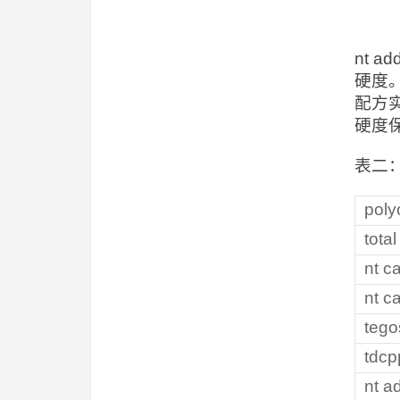
nt 
硬度
配方实
硬度
表二：
pol
tota
nt 
nt c
teg
tdc
nt 