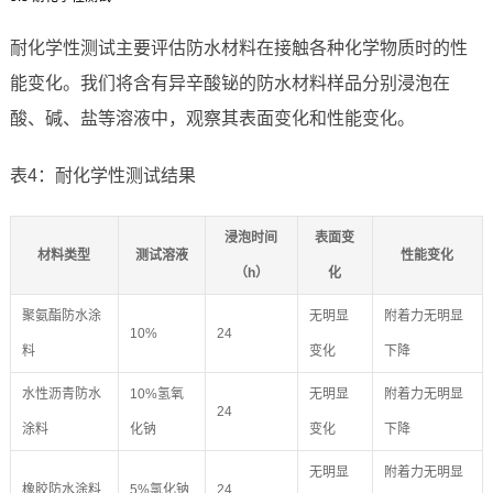
耐化学性测试主要评估防水材料在接触各种化学物质时的性
能变化。我们将含有异辛酸铋的防水材料样品分别浸泡在
酸、碱、盐等溶液中，观察其表面变化和性能变化。
表4：耐化学性测试结果
浸泡时间
表面变
材料类型
测试溶液
性能变化
（h）
化
聚氨酯防水涂
无明显
附着力无明显
10%
24
料
变化
下降
水性沥青防水
10%氢氧
无明显
附着力无明显
24
涂料
化钠
变化
下降
无明显
附着力无明显
橡胶防水涂料
5%氯化钠
24