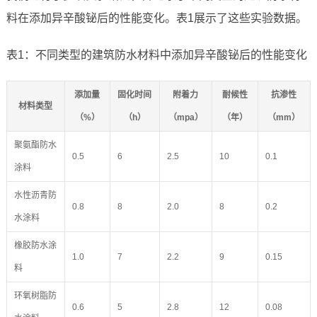
料在添加异辛酸铋后的性能变化。表1展示了这些实验数据。
表1：不同类型的建筑防水材料中添加异辛酸铋后的性能变化
添加量
固化时间
附着力
耐候性
抗渗性
材料类型
（%）
（h）
（mpa）
（年）
（mm）
聚氨酯防水
0.5
6
2.5
10
0.1
涂料
水性沥青防
0.8
8
2.0
8
0.2
水涂料
橡胶防水涂
1.0
7
2.2
9
0.15
料
环氧树脂防
0.6
5
2.8
12
0.08