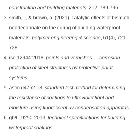
construction and building materials
, 212, 789-796.
smith, j., & brown, a. (2021). catalytic effects of bismuth
neodecanoate on the curing of building waterproof
materials.
polymer engineering & science
, 61(4), 721-
728.
iso 12944:2018.
paints and varnishes — corrosion
protection of steel structures by protective paint
systems
.
astm d4752-18.
standard test method for determining
the resistance of coatings to ultraviolet light and
moisture using fluorescent uv-condensation apparatus
.
gb/t 19250-2013.
technical specifications for building
waterproof coatings
.