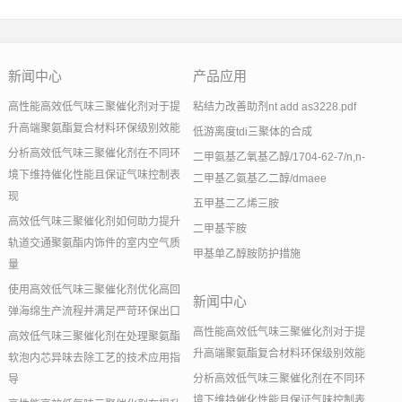
新闻中心
产品应用
高性能高效低气味三聚催化剂对于提
粘结力改善助剂nt add as3228.pdf
升高端聚氨酯复合材料环保级别效能
低游离度tdi三聚体的合成
分析高效低气味三聚催化剂在不同环
二甲氨基乙氧基乙醇/1704-62-7/n,n-
境下维持催化性能且保证气味控制表
二甲基乙氨基乙二醇/dmaee
现
五甲基二乙烯三胺
高效低气味三聚催化剂如何助力提升
二甲基苄胺
轨道交通聚氨酯内饰件的室内空气质
甲基单乙醇胺防护措施
量
使用高效低气味三聚催化剂优化高回
新闻中心
弹海绵生产流程并满足严苛环保出口
高性能高效低气味三聚催化剂对于提
高效低气味三聚催化剂在处理聚氨酯
升高端聚氨酯复合材料环保级别效能
软泡内芯异味去除工艺的技术应用指
分析高效低气味三聚催化剂在不同环
导
境下维持催化性能且保证气味控制表