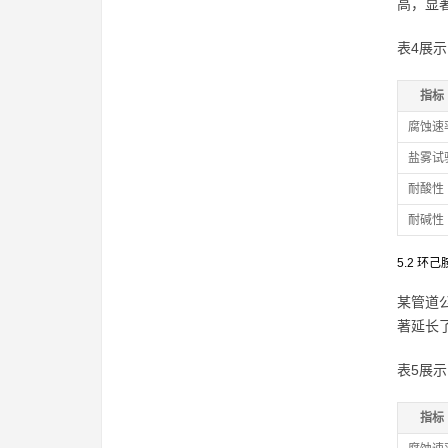
高，显
表4展
指标
腐蚀速
盐雾试
耐酸性
耐碱性
5.2 环
某管道
著延长
表5展
指标