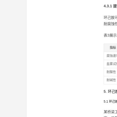
4.3.
环己胺
耐腐蚀
表3展
指标
腐蚀速
盐雾试
耐酸性
耐碱性
5. 环
5.1 
某桥梁