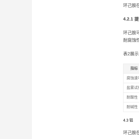
环己胺
4.2.
环己胺
耐腐蚀
表2展
指标
腐蚀速
盐雾试
耐酸性
耐碱性
4.3 铝
环己胺