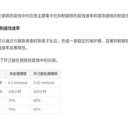
在钢铁防腐蚀中的应用主要集中在抑制钢铁的腐蚀速率和提高钢铁的耐腐
 抑制腐蚀速率
可以通过与钢铁表面的铁离子反应，形成一层稳定的保护膜，显著抑制钢
蚀速率显著降低。
示了环己胺在钢铁防腐蚀中的应用。
未处理钢铁
环己胺处理钢铁
率
0.1 mm/year
0.02 mm/year
验
100小时
300小时
70%
90%
75%
92%