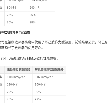
率
0.05 mm/year
0.01 mm/year
验
80小时
240小时
75%
95%
80%
98%
环己胺在铝制散热器中的应用
公司在铝制散热器防腐中使用了环己胺作为缓蚀剂。试验结果显示，环己
显著延长了散热器的使用寿命。
示了环己胺处理的铝制散热器的性能数据。
未处理铝制散热器
环己胺处理铝制散热器
率
0.08 mm/year
0.02 mm/year
验
120小时
360小时
70%
90%
75%
92%