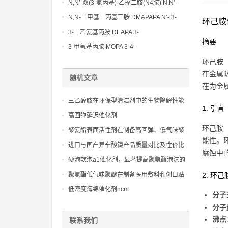
Methoxypropylamine CAS No:5332-73-0
N,N’-双(3-氨丙基)-乙撑二胺(N4胺) N,N’-
Bis(3-aminopropyl)-ethylenediamine CAS
N,N-二甲基二丙基三胺 DMAPAPA N’-[3-
环己胺
No10563-26-5
(dimethylamino)propyllpropane-1,3-
3-二乙氨基丙胺 DEAPA 3-
摘要
diamine CAS No10563-29-8
(Diethylamino)propylamine CAS No 104-
3-甲氧基丙胺 MOPA 3-4-
78-9
Methoxypropylamine CAS No 5332-73-0
环己胺（
在金属
随机文章
在为金
三乙醇胺在环保型清洁剂中的生物降解性能
1. 引言
研究
高回弹延迟催化剂
环己胺（
聚氨酯表面活性剂在制备高回弹、低气味聚
能性。
氨酯软泡中的应用
进口与国产异辛酸镍产品质量对比及性价比
腐蚀中
分析
硬泡软泡a1催化剂，显著提高聚氨酯泡沫的
压缩强度和柔软度
聚氨酯低气味聚醚在制备医用敷料和创口贴
2. 环
中的应用
低密度海绵催化剂ncm
分子
分子
沸点
联系我们