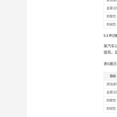
腐蚀速
盐雾试
耐酸性
耐碱性
5.3 
某汽车
提高，
表6展
指标
腐蚀速
盐雾试
耐酸性
耐碱性