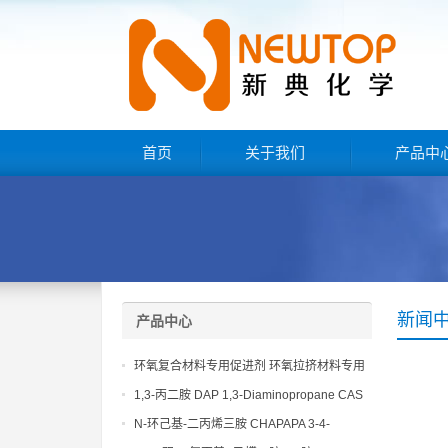
首页
关于我们
产品中
新闻
产品中心
环氧复合材料专用促进剂 环氧拉挤材料专用
促进剂 NT EP 120
1,3-丙二胺 DAP 1,3-Diaminopropane CAS
No 109-76-2
N-环己基-二丙烯三胺 CHAPAPA 3-4-