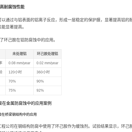
1 提高耐腐蚀性能
可以通过与铝表面的铝离子反应，形成一层稳定的保护膜，显著提高铝的
性能显著提高。
示了环己胺在铝防腐蚀中的应用。
未处理铝
环己胺处理铝
率
0.08 mm/year
0.02 mm/year
验
120小时
360小时
70%
90%
75%
92%
己胺在金属防腐蚀中的应用案例
环己胺在桥梁钢结构中的应用
工程公司在钢结构防腐中使用了环己胺作为缓蚀剂。试验结果显示，环己