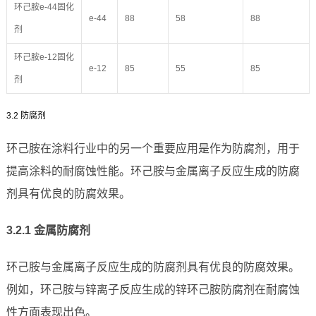
环己胺e-44固化
e-44
88
58
88
剂
环己胺e-12固化
e-12
85
55
85
剂
3.2 防腐剂
环己胺在涂料行业中的另一个重要应用是作为防腐剂，用于
提高涂料的耐腐蚀性能。环己胺与金属离子反应生成的防腐
剂具有优良的防腐效果。
3.2.1 金属防腐剂
环己胺与金属离子反应生成的防腐剂具有优良的防腐效果。
例如，环己胺与锌离子反应生成的锌环己胺防腐剂在耐腐蚀
性方面表现出色。