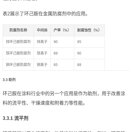
表2展示了环己胺在金属防腐剂中的应用。
防腐剂名称
中间体
产率（%）
耐腐蚀性（%）
锌环己胺防腐剂
锌离子
90
95
铁环己胺防腐剂
铁离子
88
90
铜环己胺防腐剂
铜离子
85
88
3.3 助剂
环己胺在涂料行业中的另一个应用是作为助剂，用于改善涂
料的流平性、干燥速度和附着力等性能。
3.3.1 流平剂