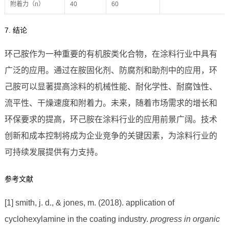
附着力（n）
40
60
7. 结论
环己胺作为一种重要的有机胺类化合物，在涂料行业中具有
广泛的应用。通过在胺固化剂、防腐剂和助剂中的应用，环
己胺可以显著提高涂料的机械性能、耐化学性、耐腐蚀性、
流平性、干燥速度和附着力。未来，随着市场需求的增长和
环保要求的提高，环己胺在涂料行业的应用前景广阔。技术
创新和成本控制将成为企业竞争的关键因素，为涂料行业的
可持续发展提供有力支持。
参考文献
[1] smith, j. d., & jones, m. (2018). application of
cyclohexylamine in the coating industry.
progress in organic