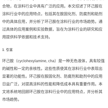
合物，在涂料行业中具有广泛的应用。本文综述了环己胺在
涂料行业中的应用特点，包括其在胺固化剂、防腐剂和助剂
中的具体应用，并分析了环己胺在涂料行业的市场趋势。通
过具体的应用案例和实验数据，旨在为涂料行业的研究和应
用提供科学依据和技术支持。
1. 引言
环己胺（cyclohexylamine, cha）是一种无色液体，具有较强
的碱性和一定的亲核性。这些性质使其在涂料行业中表现出
显著的功能性。环己胺在胺固化剂、防腐剂和助剂中的应用
日益广泛，对提高涂料的性能和降低成本具有重要作用。本
文将系统地回顾环己胺在涂料行业中的应用特点，并分析其
市场趋势。