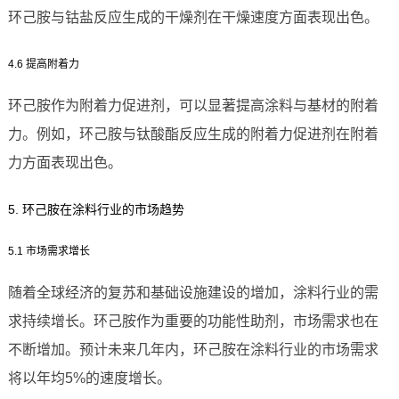
环己胺与钴盐反应生成的干燥剂在干燥速度方面表现出色。
4.6 提高附着力
环己胺作为附着力促进剂，可以显著提高涂料与基材的附着
力。例如，环己胺与钛酸酯反应生成的附着力促进剂在附着
力方面表现出色。
5. 环己胺在涂料行业的市场趋势
5.1 市场需求增长
随着全球经济的复苏和基础设施建设的增加，涂料行业的需
求持续增长。环己胺作为重要的功能性助剂，市场需求也在
不断增加。预计未来几年内，环己胺在涂料行业的市场需求
将以年均5%的速度增长。