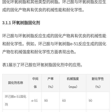
固化环氧树脂和其他类型的树脂。环己胺与环氧树脂反应生
成的固化产物具有优良的机械性能和耐化学性。
3.1.1 环氧树脂固化剂
环己胺与环氧树脂反应生成的固化产物具有优良的机械性能
和耐化学性。例如，环己胺与环氧树脂e-51反应生成的固化
产物在机械强度和耐化学性方面表现出色。
表1展示了环己胺在环氧树脂固化剂中的应用。
中间
产率
机械强度
耐化学性
固化剂名称
体
（%）
（mpa）
（%）
环己胺e-51固化
e-51
90
60
90
剂