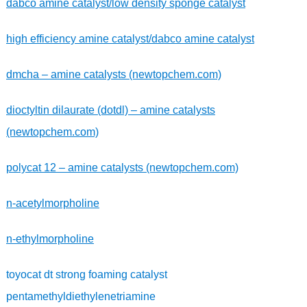
dabco amine catalyst/low density sponge catalyst
high efficiency amine catalyst/dabco amine catalyst
dmcha – amine catalysts (newtopchem.com)
dioctyltin dilaurate (dotdl) – amine catalysts
(newtopchem.com)
polycat 12 – amine catalysts (newtopchem.com)
n-acetylmorpholine
n-ethylmorpholine
toyocat dt strong foaming catalyst
pentamethyldiethylenetriamine