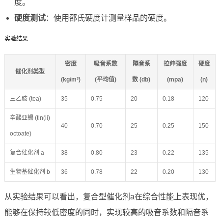
度。
硬度测试
：使用邵氏硬度计测量样品的硬度。
实验结果
密度
吸音系数
隔音系
拉伸强度
硬度
催化剂类型
(kg/m³)
(平均值)
数 (db)
(mpa)
(n)
三乙胺 (tea)
35
0.75
20
0.18
120
辛酸亚锡 (tin(ii)
40
0.70
25
0.25
150
octoate)
复合催化剂 a
38
0.80
23
0.22
135
生物基催化剂 b
36
0.78
22
0.20
130
从实验结果可以看出，复合型催化剂a在综合性能上表现优，
能够在保持较低密度的同时，实现较高的吸音系数和隔音系