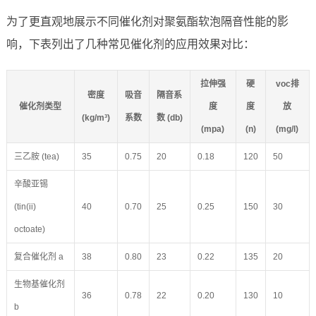
为了更直观地展示不同催化剂对聚氨酯软泡隔音性能的影
响，下表列出了几种常见催化剂的应用效果对比：
拉伸强
硬
voc排
密度
吸音
隔音系
催化剂类型
度
度
放
(kg/m³)
系数
数 (db)
(mpa)
(n)
(mg/l)
三乙胺 (tea)
35
0.75
20
0.18
120
50
辛酸亚锡
(tin(ii)
40
0.70
25
0.25
150
30
octoate)
复合催化剂 a
38
0.80
23
0.22
135
20
生物基催化剂
36
0.78
22
0.20
130
10
b