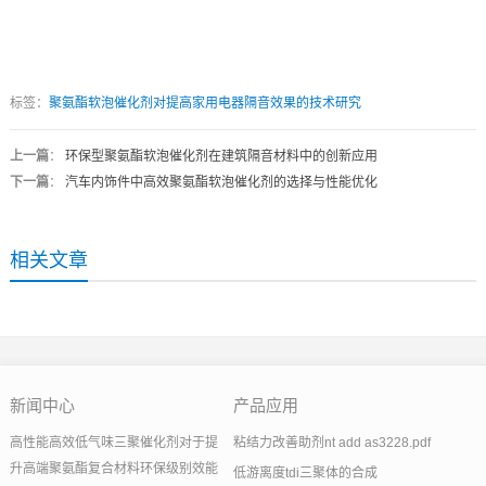
标签：
聚氨酯软泡催化剂对提高家用电器隔音效果的技术研究
上一篇
：
环保型聚氨酯软泡催化剂在建筑隔音材料中的创新应用
下一篇
：
汽车内饰件中高效聚氨酯软泡催化剂的选择与性能优化
相关文章
新闻中心
产品应用
高性能高效低气味三聚催化剂对于提
粘结力改善助剂nt add as3228.pdf
升高端聚氨酯复合材料环保级别效能
低游离度tdi三聚体的合成