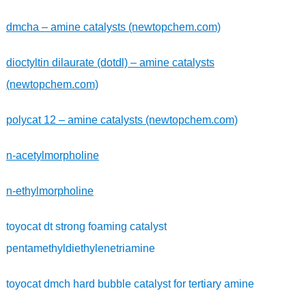
dmcha – amine catalysts (newtopchem.com)
dioctyltin dilaurate (dotdl) – amine catalysts
(newtopchem.com)
polycat 12 – amine catalysts (newtopchem.com)
n-acetylmorpholine
n-ethylmorpholine
toyocat dt strong foaming catalyst
pentamethyldiethylenetriamine
toyocat dmch hard bubble catalyst for tertiary amine