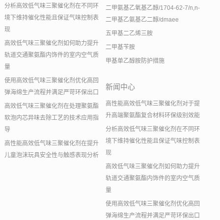
分析高效低气味三聚催化剂在不同环
二甲氨基乙氧基乙醇/1704-62-7/n,n-
境下维持催化性能且保证气味控制表
二甲基乙氨基乙二醇/dmaee
现
五甲基二乙烯三胺
高效低气味三聚催化剂如何助力提升
二甲基苄胺
轨道交通聚氨酯内饰件的室内空气质
甲基单乙醇胺防护措施
量
使用高效低气味三聚催化剂优化高回
新闻中心
弹海绵生产流程并满足严苛环保出口
高性能高效低气味三聚催化剂对于提
高效低气味三聚催化剂在处理聚氨酯
升高端聚氨酯复合材料环保级别效能
软泡内芯异味去除工艺的技术应用指
分析高效低气味三聚催化剂在不同环
导
境下维持催化性能且保证气味控制表
高性能高效低气味三聚催化剂在提升
现
儿童泡沫玩具安全性与触感表现分析
高效低气味三聚催化剂如何助力提升
轨道交通聚氨酯内饰件的室内空气质
量
使用高效低气味三聚催化剂优化高回
弹海绵生产流程并满足严苛环保出口