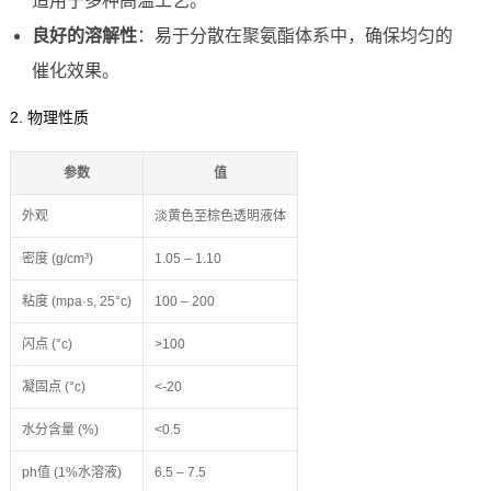
适用于多种高温工艺。
良好的溶解性
：易于分散在聚氨酯体系中，确保均匀的
催化效果。
2. 物理性质
参数
值
外观
淡黄色至棕色透明液体
密度 (g/cm³)
1.05 – 1.10
粘度 (mpa·s, 25°c)
100 – 200
闪点 (°c)
>100
凝固点 (°c)
<-20
水分含量 (%)
<0.5
ph值 (1%水溶液)
6.5 – 7.5