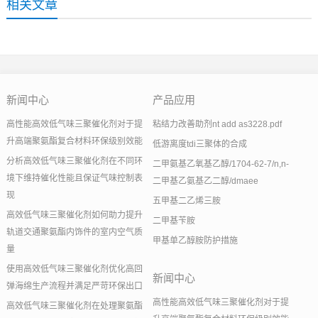
相关文章
新闻中心
产品应用
高性能高效低气味三聚催化剂对于提
粘结力改善助剂nt add as3228.pdf
升高端聚氨酯复合材料环保级别效能
低游离度tdi三聚体的合成
分析高效低气味三聚催化剂在不同环
二甲氨基乙氧基乙醇/1704-62-7/n,n-
境下维持催化性能且保证气味控制表
二甲基乙氨基乙二醇/dmaee
现
五甲基二乙烯三胺
高效低气味三聚催化剂如何助力提升
二甲基苄胺
轨道交通聚氨酯内饰件的室内空气质
甲基单乙醇胺防护措施
量
使用高效低气味三聚催化剂优化高回
新闻中心
弹海绵生产流程并满足严苛环保出口
高性能高效低气味三聚催化剂对于提
高效低气味三聚催化剂在处理聚氨酯