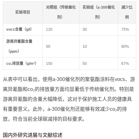
对照组（传统催化
实验组（a-300催化
减少比
实验项目
剂）
剂）
例
vocs含量（g/l）
120
30
75%
游离异氰酯含量
50
10
80%
（ppm）
co₂排放量（g/m²）
150
50
67%
从表中可以看出，使用a-300催化剂的聚氨酯涂料在vocs、游
离异氰酯和co₂的排放量方面均显著低于传统催化剂。特别是
游离异氰酯的含量大幅降低，这对于保护施工人员的健康具
有重要意义。此外，a-300催化剂还能够有效减少co₂的排
放，符合当前全球碳减排的目标要求。
国内外研究进展与文献综述