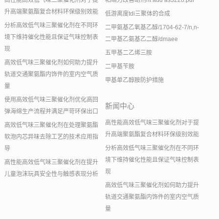
高性能高效低气味三聚催化剂对于提
粘结力改善助剂nt add as3228.pdf
升高端聚氨酯复合材料环保级别效能
低游离度tdi三聚体的合成
分析高效低气味三聚催化剂在不同环
二甲氨基乙氧基乙醇/1704-62-7/n,n-
境下维持催化性能且保证气味控制表
二甲基乙氨基乙二醇/dmaee
现
五甲基二乙烯三胺
高效低气味三聚催化剂如何助力提升
二甲基苄胺
轨道交通聚氨酯内饰件的室内空气质
甲基单乙醇胺防护措施
量
使用高效低气味三聚催化剂优化高回
新闻中心
弹海绵生产流程并满足严苛环保出口
高性能高效低气味三聚催化剂对于提
高效低气味三聚催化剂在处理聚氨酯
升高端聚氨酯复合材料环保级别效能
软泡内芯异味去除工艺的技术应用指
分析高效低气味三聚催化剂在不同环
导
境下维持催化性能且保证气味控制表
高性能高效低气味三聚催化剂在提升
现
儿童泡沫玩具安全性与触感表现分析
高效低气味三聚催化剂如何助力提升
轨道交通聚氨酯内饰件的室内空气质
量