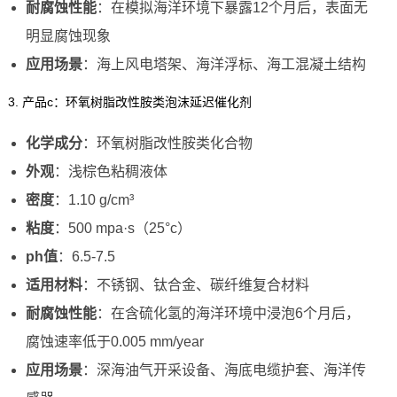
耐腐蚀性能
：在模拟海洋环境下暴露12个月后，表面无
明显腐蚀现象
应用场景
：海上风电塔架、海洋浮标、海工混凝土结构
3. 产品c：环氧树脂改性胺类泡沫延迟催化剂
化学成分
：环氧树脂改性胺类化合物
外观
：浅棕色粘稠液体
密度
：1.10 g/cm³
粘度
：500 mpa·s（25°c）
ph值
：6.5-7.5
适用材料
：不锈钢、钛合金、碳纤维复合材料
耐腐蚀性能
：在含硫化氢的海洋环境中浸泡6个月后，
腐蚀速率低于0.005 mm/year
应用场景
：深海油气开采设备、海底电缆护套、海洋传