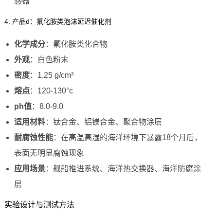
感器
4. 产品d：氟化胺类泡沫延迟催化剂
化学成分
：氟化胺类化合物
外观
：白色粉末
密度
：1.25 g/cm³
熔点
：120-130°c
ph值
：8.0-9.0
适用材料
：钛合金、铝镁合金、聚合物涂层
耐腐蚀性能
：在高温高湿的海洋环境下暴露18个月后，
表面无明显腐蚀现象
应用场景
：舰船推进系统、海洋热交换器、海洋防腐涂
层
实验设计与测试方法