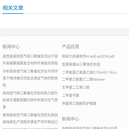
相关文章
新闻中心
产品应用
高性能高效低气味三聚催化剂对于提
粘结力改善助剂nt add as3228.pdf
升高端聚氨酯复合材料环保级别效能
低游离度tdi三聚体的合成
分析高效低气味三聚催化剂在不同环
二甲氨基乙氧基乙醇/1704-62-7/n,n-
境下维持催化性能且保证气味控制表
二甲基乙氨基乙二醇/dmaee
现
五甲基二乙烯三胺
高效低气味三聚催化剂如何助力提升
二甲基苄胺
轨道交通聚氨酯内饰件的室内空气质
甲基单乙醇胺防护措施
量
使用高效低气味三聚催化剂优化高回
新闻中心
弹海绵生产流程并满足严苛环保出口
高性能高效低气味三聚催化剂对于提