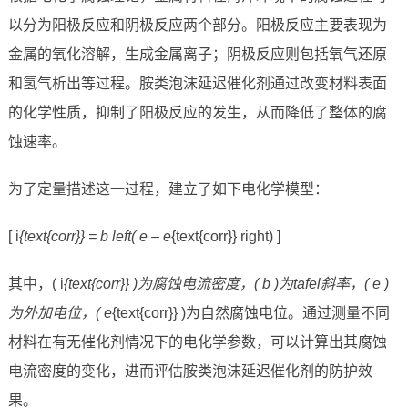
以分为阳极反应和阴极反应两个部分。阳极反应主要表现为
金属的氧化溶解，生成金属离子；阴极反应则包括氧气还原
和氢气析出等过程。胺类泡沫延迟催化剂通过改变材料表面
的化学性质，抑制了阳极反应的发生，从而降低了整体的腐
蚀速率。
为了定量描述这一过程，建立了如下电化学模型：
[ i
{text{corr}} = b left( e – e
{text{corr}} right) ]
其中，( i
{text{corr}} )为腐蚀电流密度，( b )为tafel斜率，( e )
为外加电位，( e
{text{corr}} )为自然腐蚀电位。通过测量不同
材料在有无催化剂情况下的电化学参数，可以计算出其腐蚀
电流密度的变化，进而评估胺类泡沫延迟催化剂的防护效
果。