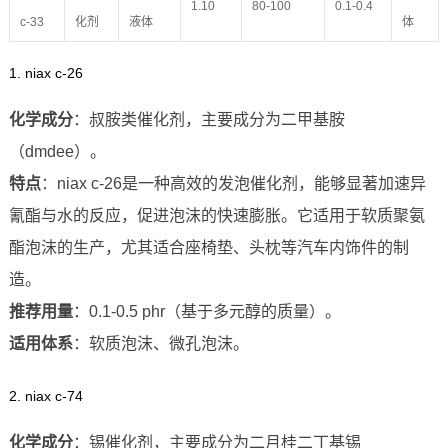
1.10
80-100
0.1-0.4
c-33
化剂
液体
体
1. niax c-26
化学成分
：叔胺类催化剂，主要成分为二甲基胺
（dmdee）。
特点
：niax c-26是一种高效的发泡催化剂，能够显著加速异
氰酯与水的反应，促进泡沫的快速膨胀。它适用于软质聚氨
酯泡沫的生产，尤其适合座椅垫、头枕等汽车内饰件的制
造。
推荐用量
：0.1-0.5 phr（基于多元醇的质量）。
适用体系
：软质泡沫、微孔泡沫。
2. niax c-74
化学成分
：锡催化剂，主要成分为二月桂二丁基锡