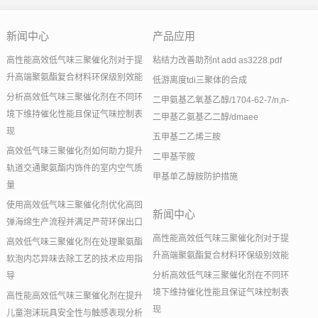
新闻中心
产品应用
高性能高效低气味三聚催化剂对于提
粘结力改善助剂nt add as3228.pdf
升高端聚氨酯复合材料环保级别效能
低游离度tdi三聚体的合成
分析高效低气味三聚催化剂在不同环
二甲氨基乙氧基乙醇/1704-62-7/n,n-
境下维持催化性能且保证气味控制表
二甲基乙氨基乙二醇/dmaee
现
五甲基二乙烯三胺
高效低气味三聚催化剂如何助力提升
二甲基苄胺
轨道交通聚氨酯内饰件的室内空气质
甲基单乙醇胺防护措施
量
使用高效低气味三聚催化剂优化高回
新闻中心
弹海绵生产流程并满足严苛环保出口
高性能高效低气味三聚催化剂对于提
高效低气味三聚催化剂在处理聚氨酯
升高端聚氨酯复合材料环保级别效能
软泡内芯异味去除工艺的技术应用指
分析高效低气味三聚催化剂在不同环
导
境下维持催化性能且保证气味控制表
高性能高效低气味三聚催化剂在提升
现
儿童泡沫玩具安全性与触感表现分析