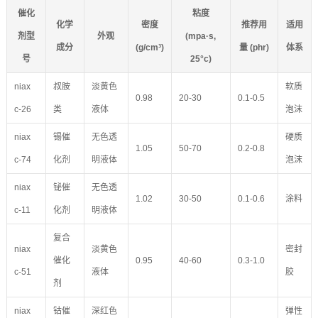
催化
粘度
化学
密度
推荐用
适用
剂型
外观
(mpa·s,
成分
(g/cm³)
量 (phr)
体系
号
25°c)
niax
叔胺
淡黄色
软质
0.98
20-30
0.1-0.5
c-26
类
液体
泡沫
niax
锡催
无色透
硬质
1.05
50-70
0.2-0.8
c-74
化剂
明液体
泡沫
niax
铋催
无色透
1.02
30-50
0.1-0.6
涂料
c-11
化剂
明液体
复合
niax
淡黄色
密封
催化
0.95
40-60
0.3-1.0
c-51
液体
胶
剂
niax
钴催
深红色
弹性