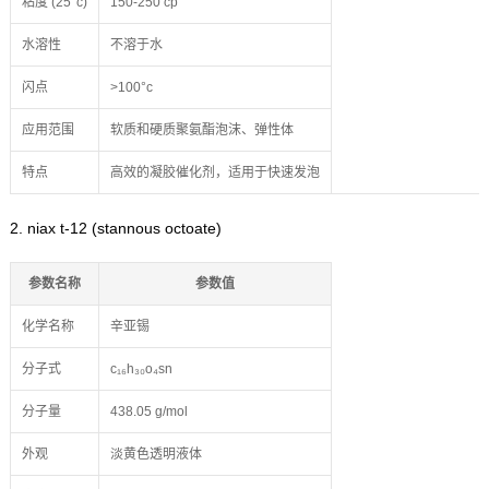
粘度 (25°c)
150-250 cp
水溶性
不溶于水
闪点
>100°c
应用范围
软质和硬质聚氨酯泡沫、弹性体
特点
高效的凝胶催化剂，适用于快速发泡
2. niax t-12 (stannous octoate)
参数名称
参数值
化学名称
辛亚锡
分子式
c₁₆h₃₀o₄sn
分子量
438.05 g/mol
外观
淡黄色透明液体