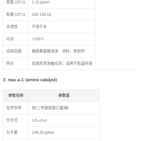
密度 (25°c)
1.15 g/cm³
粘度 (25°c)
100-150 cp
水溶性
不溶于水
闪点
>100°c
应用范围
硬质聚氨酯泡沫、涂料、密封剂
特点
优良的发泡催化剂，适用于低温环境
3. niax a-1 (amine catalyst)
参数名称
参数值
化学名称
双(二甲基氨基乙基)醚
分子式
c₈h₂₀n₂o
分子量
168.26 g/mol