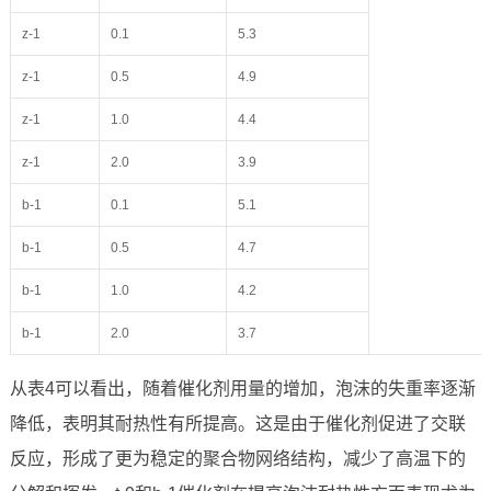
z-1
0.1
5.3
z-1
0.5
4.9
z-1
1.0
4.4
z-1
2.0
3.9
b-1
0.1
5.1
b-1
0.5
4.7
b-1
1.0
4.2
b-1
2.0
3.7
从表4可以看出，随着催化剂用量的增加，泡沫的失重率逐渐
降低，表明其耐热性有所提高。这是由于催化剂促进了交联
反应，形成了更为稳定的聚合物网络结构，减少了高温下的