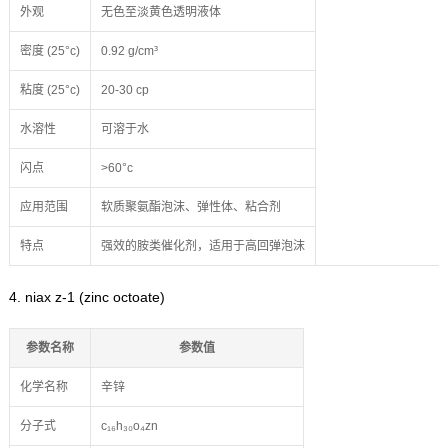
外观
无色至淡黄色透明液体
密度 (25°c)
0.92 g/cm³
粘度 (25°c)
20-30 cp
水溶性
可溶于水
闪点
>60°c
应用范围
软质聚氨酯泡沫、弹性体、粘合剂
特点
强效的胺类催化剂，适用于高回弹泡沫
4. niax z-1 (zinc octoate)
参数名称
参数值
化学名称
辛锌
分子式
c₁₆h₃₀o₄zn