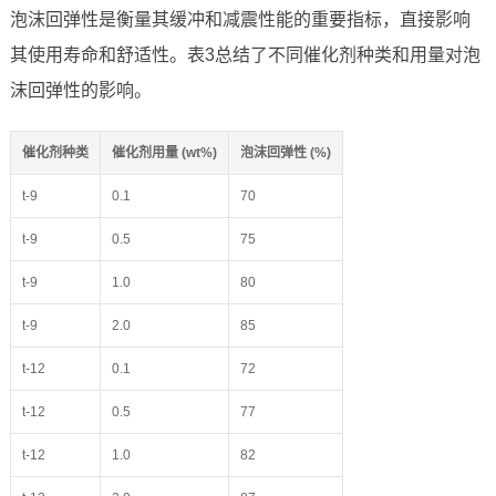
泡沫回弹性是衡量其缓冲和减震性能的重要指标，直接影响
其使用寿命和舒适性。表3总结了不同催化剂种类和用量对泡
沫回弹性的影响。
催化剂种类
催化剂用量 (wt%)
泡沫回弹性 (%)
t-9
0.1
70
t-9
0.5
75
t-9
1.0
80
t-9
2.0
85
t-12
0.1
72
t-12
0.5
77
t-12
1.0
82