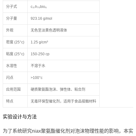
分子式
c₃₇h₇₅bio₆
分子量
923.16 g/mol
外观
无色至淡黄色透明液体
密度 (25°c)
1.25 g/cm³
粘度 (25°c)
150-250 cp
水溶性
不溶于水
闪点
>100°c
应用范围
硬质聚氨酯泡沫、弹性体、粘合剂
特点
无毒环保型催化剂，适用于食品接触材料
实验设计与方法
为了系统研究niax聚氨酯催化剂对泡沫物理性能的影响，本实