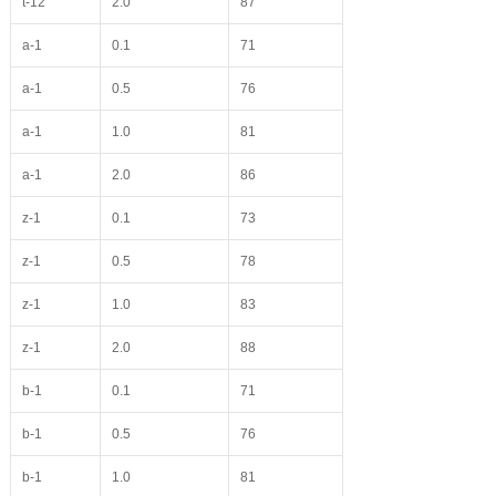
t-12
2.0
87
a-1
0.1
71
a-1
0.5
76
a-1
1.0
81
a-1
2.0
86
z-1
0.1
73
z-1
0.5
78
z-1
1.0
83
z-1
2.0
88
b-1
0.1
71
b-1
0.5
76
b-1
1.0
81