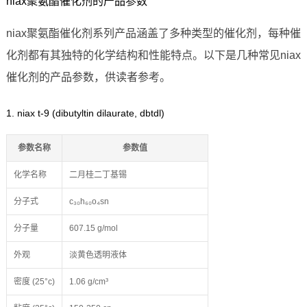
niax聚氨酯催化剂的产品参数
niax聚氨酯催化剂系列产品涵盖了多种类型的催化剂，每种催
化剂都有其独特的化学结构和性能特点。以下是几种常见niax
催化剂的产品参数，供读者参考。
1. niax t-9 (dibutyltin dilaurate, dbtdl)
参数名称
参数值
化学名称
二月桂二丁基锡
分子式
c₃₀h₆₀o₄sn
分子量
607.15 g/mol
外观
淡黄色透明液体
密度 (25°c)
1.06 g/cm³