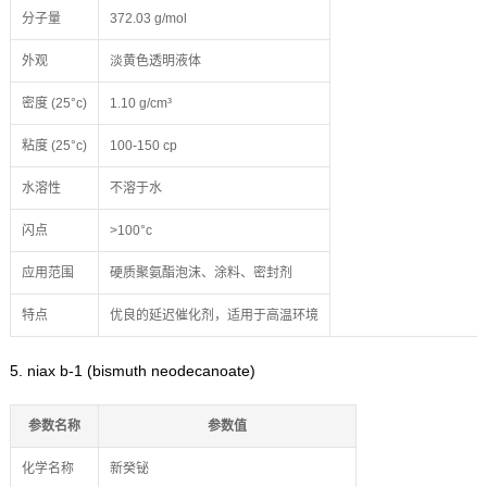
分子量
372.03 g/mol
外观
淡黄色透明液体
密度 (25°c)
1.10 g/cm³
粘度 (25°c)
100-150 cp
水溶性
不溶于水
闪点
>100°c
应用范围
硬质聚氨酯泡沫、涂料、密封剂
特点
优良的延迟催化剂，适用于高温环境
5. niax b-1 (bismuth neodecanoate)
参数名称
参数值
化学名称
新癸铋