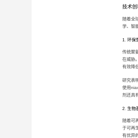
技术创
随着全
学、智
1. 环
传统聚
在威胁
有效降
研究表明，
使用ni
剂还具
2. 生
随着可
于可再生
有优异