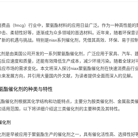
消费品（fmcg）行业中，聚氨酯材料的应用日益广泛。作为一种高性能
冲击、柔韧性好等，逐渐成为众多领域的首选材料。近年来，随着环保意
了新的机遇与挑战。特别是niax系列催化剂，凭借其高效、环保、易于
x催化剂是由美国公司开发的一系列聚氨酯催化剂，广泛应用于家具、汽车
的反应速度和质量，还能有效降低生产成本，减少环境污染。随着全球对可
适应市场的需求变化。本文将深入探讨niax聚氨酯催化剂在快速消费品
未来发展方向，并引用大量国内外文献，为读者提供全面而深入的见解。
x聚氨酯催化剂的种类与特性
x聚氨酯催化剂根据其化学结构和功能特点，主要分为胺类催化剂、金属盐
和适用范围，以下将详细介绍这三类催化剂的主要种类及其特性。
类催化剂
化剂是早被应用于聚氨酯生产的催化剂之一，具有催化活性高、选择性好