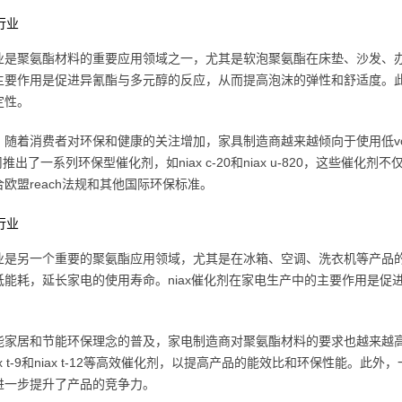
具行业
业是聚氨酯材料的重要应用领域之一，尤其是软泡聚氨酯在床垫、沙发、办
主要作用是促进异氰酯与多元醇的反应，从而提高泡沫的弹性和舒适度。
定性。
，随着消费者对环保和健康的关注增加，家具制造商越来越倾向于使用低v
公司推出了一系列环保型催化剂，如niax c-20和niax u-820，这些
欧盟reach法规和其他国际环保标准。
电行业
业是另一个重要的聚氨酯应用领域，尤其是在冰箱、空调、洗衣机等产品
低能耗，延长家电的使用寿命。niax催化剂在家电生产中的主要作用是
。
能家居和节能环保理念的普及，家电制造商对聚氨酯材料的要求也越来越
ax t-9和niax t-12等高效催化剂，以提高产品的能效比和环保性能
进一步提升了产品的竞争力。