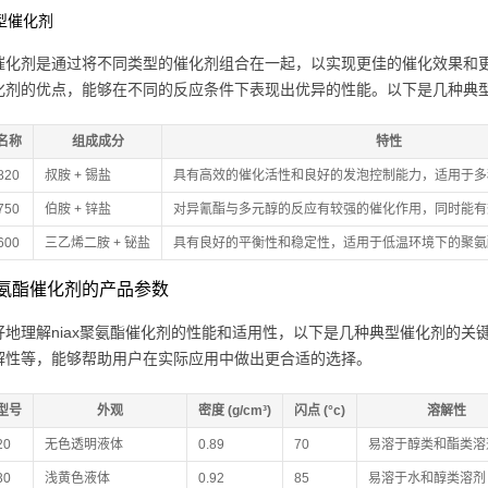
合型催化剂
催化剂是通过将不同类型的催化剂组合在一起，以实现更佳的催化效果和
化剂的优点，能够在不同的反应条件下表现出优异的性能。以下是几种典
名称
组成成分
特性
-820
叔胺 + 锡盐
具有高效的催化活性和良好的发泡控制能力，适用于多
-750
伯胺 + 锌盐
对异氰酯与多元醇的反应有较强的催化作用，同时能有
-600
三乙烯二胺 + 铋盐
具有良好的平衡性和稳定性，适用于低温环境下的聚氨
x聚氨酯催化剂的产品参数
好地理解niax聚氨酯催化剂的性能和适用性，以下是几种典型催化剂的
解性等，能够帮助用户在实际应用中做出更合适的选择。
型号
外观
密度 (g/cm³)
闪点 (°c)
溶解性
20
无色透明液体
0.89
70
易溶于醇类和酯类溶
30
浅黄色液体
0.92
85
易溶于水和醇类溶剂