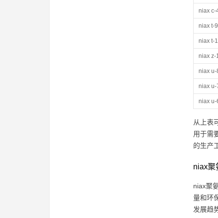
niax c-
niax t-9
niax t-
niax z-
niax u
niax u
niax u
从上表可
用于需
的生产
nia
nia
量和环
发展趋