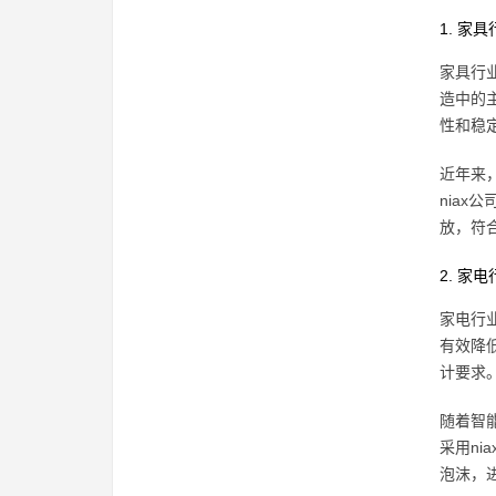
1. 家
家具行
造中的
性和稳
近年来
niax
放，符合
2. 家
家电行
有效降
计要求
随着智
采用ni
泡沫，