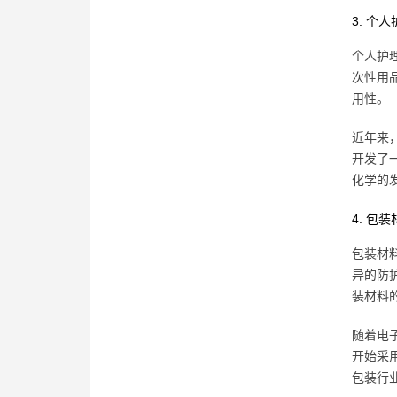
3. 个
个人护
次性用
用性。
近年来
开发了一
化学的
4. 包
包装材
异的防
装材料
随着电
开始采
包装行业