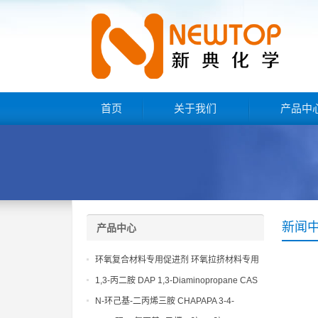
首页
关于我们
产品中
新闻
产品中心
环氧复合材料专用促进剂 环氧拉挤材料专用
促进剂 NT EP 120
1,3-丙二胺 DAP 1,3-Diaminopropane CAS
No 109-76-2
N-环己基-二丙烯三胺 CHAPAPA 3-4-