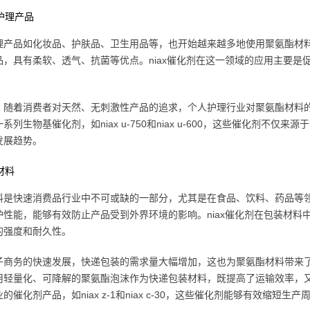
人护理产品
理产品如化妆品、护肤品、卫生用品等，也开始越来越多地使用聚氨酯材
品，具有柔软、透气、抗菌等优点。niax催化剂在这一领域的应用主要
，随着消费者对天然、无刺激性产品的追求，个人护理行业对聚氨酯材料的
系列生物基催化剂，如niax u-750和niax u-600，这些催化剂
发展趋势。
装材料
料是快速消费品行业中不可或缺的一部分，尤其是在食品、饮料、药品等
护性能，能够有效防止产品受到外界环境的影响。niax催化剂在包装材
的强度和耐久性。
子商务的快速发展，快递包装的需求量大幅增加，这也为聚氨酯材料带来
用轻量化、可降解的聚氨酯泡沫作为快递包装材料，既提高了运输效率，又
的催化剂产品，如niax z-1和niax c-30，这些催化剂能够有效缩短