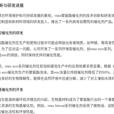
新与研发进展
球对环境保护和可持续发展的重视，niax聚氨酯催化剂的技术创新和研
能制造和新材料领域的研发投入，推出了一系列具有前瞻性的催化剂产品。
保型催化剂的研发
氨酯催化剂在生产和使用过程中可能会释放出有害物质，如甲醛、等挥发性
。为了应对这一问题，公司开发了一系列环保型催化剂，如niax eco系
低voc的排放，同时保持优异的催化性能。
niax eco系列催化剂在软泡和硬泡生产中的应用效果非常显著。根据《journal o
ax eco催化剂生产的聚氨酯泡沫，其voc含量比传统催化剂降低了约5
有良好的生物降解性，能够在自然环境中迅速分解，减少了对土壤和水体
物基催化剂的开发
再生能源和循环经济理念的兴起，生物基材料成为了聚氨酯行业的一个重
资源的生物基催化剂。例如，niax biocat系列催化剂采用了植物油
的催化活性和环保性能。