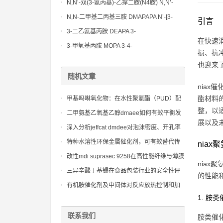
Methoxypropylamine CAS No:5332-73-0
N,N’-双(3-氨丙基)-乙撑二胺(N4胺) N,N’-
Bis(3-aminopropyl)-ethylenediamine CAS
N,N-二甲基二丙基三胺 DMAPAPA N’-[3-
引言
No10563-26-5
(dimethylamino)propyllpropane-1,3-
3-二乙氨基丙胺 DEAPA 3-
在快速
diamine CAS No10563-29-8
(Diethylamino)propylamine CAS No 104-
3-甲氧基丙胺 MOPA 3-4-
损、抗
78-9
Methoxypropylamine CAS No 5332-73-0
也迎来
随机文章
nia
酯材料
甲基吗啉氧化物：在水性聚氨酯（PUD）配
整，以
方中作为反应性催化剂或交联剂使用，促进
二甲氨基乙氧基乙醇dmaee如何有效平衡发
展以及
异氰酸酯的固化，同时改善涂膜的亲水性
泡反应和凝胶反应速度
深入分析jeffcat dmdee对泡沫密度、开孔率
和泡孔均匀性的影响
特种水溶性环保金属催化剂，可有效替代传
nia
统有机锡、有机汞催化剂，性能优异
改性mdi suprasec 9258在高性能纤维与薄膜
nia
制造中的mdi应用
三异辛酸丁基锡在食品包装行业的安全性评
的性能
估：法规遵循与消费者信任的桥梁
有机胺催化剂及中间体对反应放热控制和加
工宽容度的影响
1. 胺
联系我们
胺类催