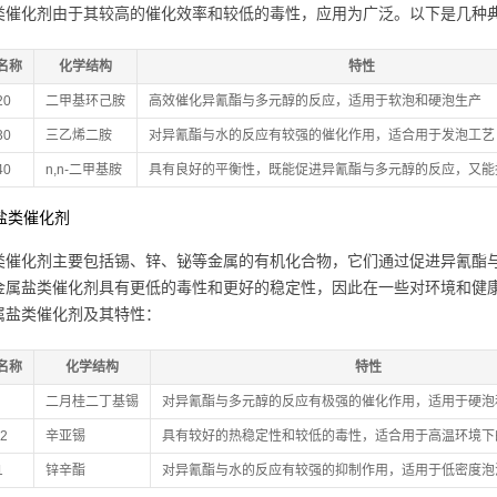
类催化剂由于其较高的催化效率和较低的毒性，应用为广泛。以下是几种
名称
化学结构
特性
20
二甲基环己胺
高效催化异氰酯与多元醇的反应，适用于软泡和硬泡生产
30
三乙烯二胺
对异氰酯与水的反应有较强的催化作用，适合用于发泡工艺
40
n,n-二甲基胺
具有良好的平衡性，既能促进异氰酯与多元醇的反应，又能
属盐类催化剂
类催化剂主要包括锡、锌、铋等金属的有机化合物，它们通过促进异氰酯
金属盐类催化剂具有更低的毒性和更好的稳定性，因此在一些对环境和健
属盐类催化剂及其特性：
名称
化学结构
特性
二月桂二丁基锡
对异氰酯与多元醇的反应有极强的催化作用，适用于硬泡
12
辛亚锡
具有较好的热稳定性和较低的毒性，适合用于高温环境下
1
锌辛酯
对异氰酯与水的反应有较强的抑制作用，适用于低密度泡