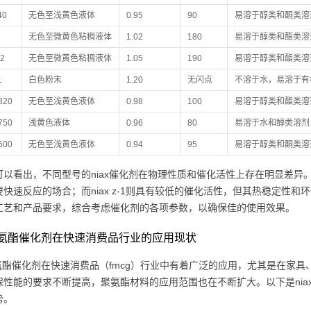
40
无色至浅黄色液体
0.95
90
易溶于醇类和酮类溶
无色至微黄色粘稠液体
1.02
180
易溶于醇类和酯类溶
12
无色至微黄色粘稠液体
1.05
190
易溶于醇类和酯类溶
1
白色粉末
1.20
无闪点
不溶于水，易溶于有
-820
无色至浅黄色液体
0.98
100
易溶于醇类和酯类溶
-750
浅黄色液体
0.96
80
易溶于水和醇类溶剂
-600
无色至浅黄色液体
0.94
95
易溶于醇类和酮类溶
以看出，不同型号的niax催化剂在物理性质和催化活性上存在明显差异。例如，ni
要快速反应的场合；而niax z-1则具有较低的催化活性，但其热稳定性
工艺和产品要求，综合考虑催化剂的各项参数，以确保佳的使用效果。
x聚氨酯催化剂在快速消费品行业的应用现状
x聚氨酯催化剂在快速消费品（fmcg）行业中有着广泛的应用，尤其是在家
保性能的要求不断提高，聚氨酯材料的应用范围也在不断扩大。以下是ni
势。