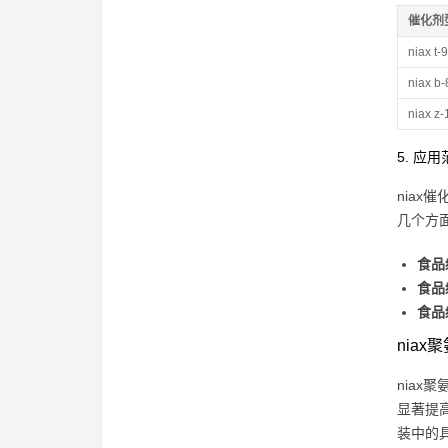
催化剂
niax t-9
niax b-
niax z-
5. 应
nia
几个方
食品
食品
食品
nia
nia
显著提
装中的