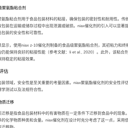
品级聚氨酯粘合剂
聚氨酯粘合剂用于食品包装材料的粘接，确保包装的密封性和耐用性。传
致包装在运输或储存过程中出现泄漏或破损。niax催化剂的引入可以显
品包装的安全性和可靠性。
显示，使用niax z-10催化剂制备的食品级聚氨酯粘合剂，其初粘力和终粘力
仍能保持良好的粘接性能（参考文献：li et al., 2020）。此外，
保持稳定的粘接效果。
评估
包装领域，安全性是至关重要的考量因素。niax聚氨酯催化剂的安全性
理学测试以及法规符合性。
学物质迁移
质迁移是指食品包装材料中的有害物质在一定条件下迁移到食品中的现象
移的化学物质种类和含量。niax催化剂在设计时充分考虑了这一点，采
害迁移物。