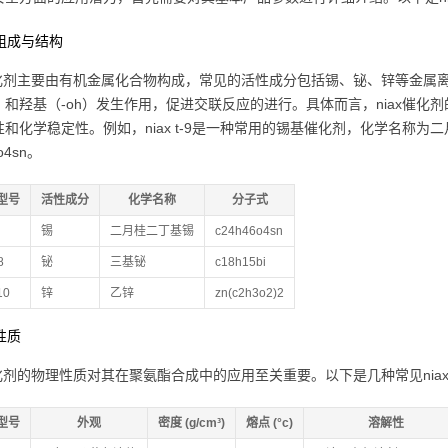
学组成与结构
x催化剂主要由有机金属化合物构成，常见的活性成分包括锡、铋、锌等金
co）和羟基（-oh）发生作用，促进交联反应的进行。具体而言，niax催
和化学稳定性。例如，niax t-9是一种常用的锡基催化剂，化学名称为二月桂二丁基
o4sn。
型号
活性成分
化学名称
分子式
锡
二月桂二丁基锡
c24h46o4sn
8
铋
三基铋
c18h15bi
10
锌
乙锌
zn(c2h3o2)2
理性质
x催化剂的物理性质对其在聚氨酯合成中的应用至关重要。以下是几种常见nia
型号
外观
密度 (g/cm³)
熔点 (°c)
溶解性