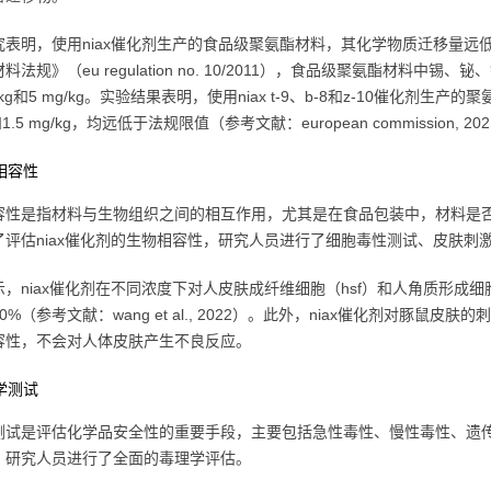
究表明，使用niax催化剂生产的食品级聚氨酯材料，其化学物质迁移量
料法规》（eu regulation no. 10/2011），食品级聚氨酯材料中锡
g/kg和5 mg/kg。实验结果表明，使用niax t-9、b-8和z-10催化剂生产
和1.5 mg/kg，均远低于法规限值（参考文献：european commission, 20
物相容性
容性是指材料与生物组织之间的相互作用，尤其是在食品包装中，材料是
了评估niax催化剂的生物相容性，研究人员进行了细胞毒性测试、皮肤刺
，niax催化剂在不同浓度下对人皮肤成纤维细胞（hsf）和人角质形成细
0%（参考文献：wang et al., 2022）。此外，niax催化剂对豚
容性，不会对人体皮肤产生不良反应。
理学测试
测试是评估化学品安全性的重要手段，主要包括急性毒性、慢性毒性、遗传
，研究人员进行了全面的毒理学评估。