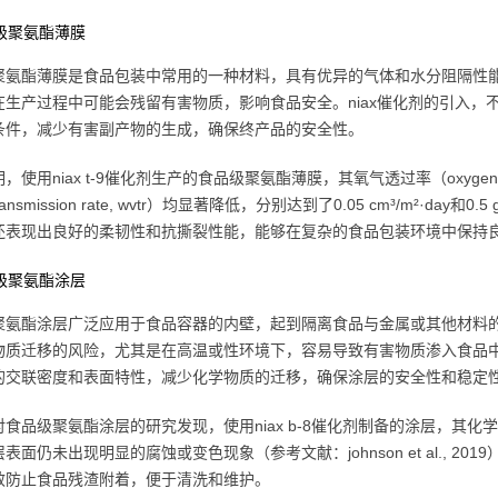
品级聚氨酯薄膜
聚氨酯薄膜是食品包装中常用的一种材料，具有优异的气体和水分阻隔性
在生产过程中可能会残留有害物质，影响食品安全。niax催化剂的引入
条件，减少有害副产物的生成，确保终产品的安全性。
使用niax t-9催化剂生产的食品级聚氨酯薄膜，其氧气透过率（oxygen transm
transmission rate, wvtr）均显著降低，分别达到了0.05 cm³/m²·day和0.5
还表现出良好的柔韧性和抗撕裂性能，能够在复杂的食品包装环境中保持
品级聚氨酯涂层
聚氨酯涂层广泛应用于食品容器的内壁，起到隔离食品与金属或其他材料
物质迁移的风险，尤其是在高温或性环境下，容易导致有害物质渗入食品中
的交联密度和表面特性，减少化学物质的迁移，确保涂层的安全性和稳定
食品级聚氨酯涂层的研究发现，使用niax b-8催化剂制备的涂层，其化
表面仍未出现明显的腐蚀或变色现象（参考文献：johnson et al., 
效防止食品残渣附着，便于清洗和维护。