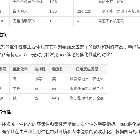
无色至淡黄色液体
1.06
–
易溶于有机溶剂
8
白色粉末
1.25
220-225
不溶于水，易溶于有机溶
10
无色透明液体
1.37
–
易溶于有机溶剂
化性能
x催化剂的催化性能主要体现在其对聚氨酯反应速率的提升和对终产品质量的优
面各有特点。以下是对几种常见niax催化剂催化性能的对比：
型号
催化效率
选择性
稳定性
适用反应类型
高
中等
高
聚氨酯泡沫、弹性体
8
中等
高
高
聚氨酯涂料、粘合剂
10
低
高
中等
聚氨酯弹性体、涂层
保与毒性
包装领域，催化剂的环保性和毒性是衡量其安全性的重要指标。niax催
，确保其在生产和使用过程中对环境和人体健康的影响小化。根据国际标准，