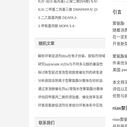
Methoxypropylamine CAS No:5332-73-0
N,N’-双(3-氨丙基)-乙撑二胺(N4胺) N,N’-
Bis(3-aminopropyl)-ethylenediamine CAS
N,N-二甲基二丙基三胺 DMAPAPA N’-[3-
引言
No10563-26-5
(dimethylamino)propyllpropane-1,3-
3-二乙氨基丙胺 DEAPA 3-
聚氨酯（
diamine CAS No10563-29-8
(Diethylamino)propylamine CAS No 104-
3-甲氧基丙胺 MOPA 3-4-
随着消
78-9
Methoxypropylamine CAS No 5332-73-0
在一定
随机文章
开发新
聚氨酯
解析环氧促进剂dbu在电子封装、胶粘剂领域
件来优
的应用及配方优化
研究lupranate m20s与不同多元醇的兼容性
美国 p
探讨新型延迟发泡型叔胺类催化剂的研发进
展与环保趋势
分析高固含阴离子型聚氨酯分散体在纺织品
本文将
整理剂中的应用
评估以
通过发泡胺催化剂a1增强水性聚氨酯分散体
优势与
的稳定性与效率
评估四甲基丙二胺的添加量、催化效率及其
与多元醇的兼容性
环氧双氰胺促进剂在单组分环氧体系中实现
nia
高效潜伏性固化的作用机理与应用研究
niax
联系我们
品包装