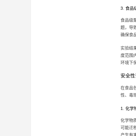
3. 食
食品级
题，导
确保食
实验结果
度范围内
环境下
安全性
在食品
性、毒
1. 化
化学物
可能迁
产生有