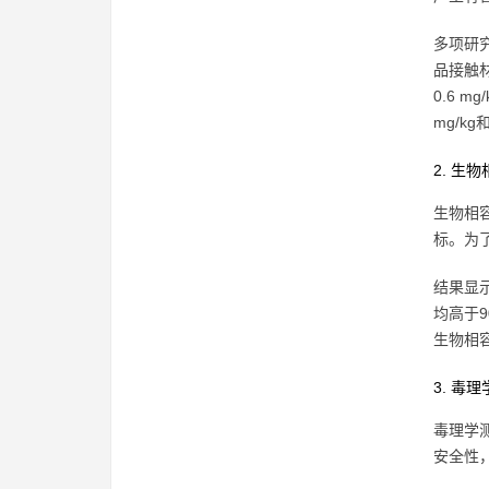
多项研
品接触材
0.6 m
mg/kg
2. 生
生物相
标。为
结果显示
均高于9
生物相
3. 毒
毒理学
安全性