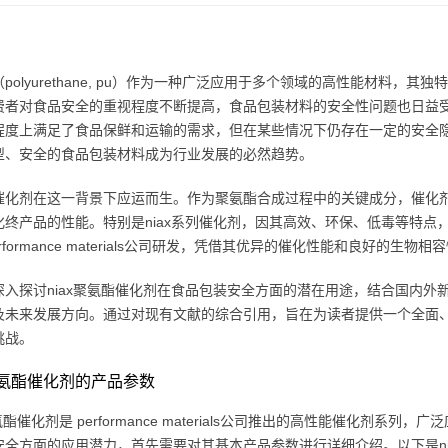
polyurethane, pu）作为一种广泛应用于多个领域的高性能材料
费者对食品安全的重视程度不断提高，食品包装材料的安全性问题也日益
程度上满足了食品保鲜和运输的需求，但在某些情况下仍存在一定的安全
型、安全的食品包装材料成为行业发展的必然趋势。
催化剂在这一背景下应运而生。作为聚氨酯合成过程中的关键成分，催化
化终产品的性能。特别是niax系列催化剂，因其高效、环保、低毒等特点，
erformance materials公司研发，凭借其优异的催化性能和良好
深入探讨niax聚氨酯催化剂在食品包装安全方面的潜在用途，结合国内
及未来发展方向。通过对现有文献的综合引用，旨在为读者提供一个全面、
挑战。
x聚氨酯催化剂的产品参数
聚氨酯催化剂是 performance materials公司推出的高性能催化
安全方面的应用潜力，首先需要对其基本产品参数进行详细介绍。以下是ni