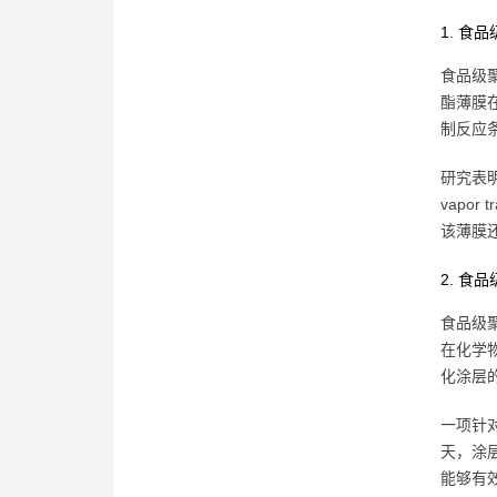
1. 食
食品级
酯薄膜
制反应
研究表明，
vapor 
该薄膜
2. 食
食品级
在化学
化涂层
一项针对
天，涂层
能够有