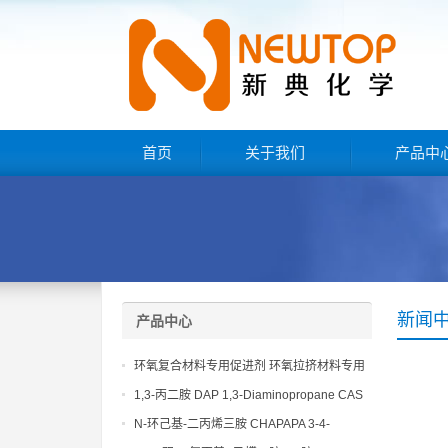
首页
关于我们
产品中
新闻
产品中心
环氧复合材料专用促进剂 环氧拉挤材料专用
促进剂 NT EP 120
1,3-丙二胺 DAP 1,3-Diaminopropane CAS
No 109-76-2
N-环己基-二丙烯三胺 CHAPAPA 3-4-