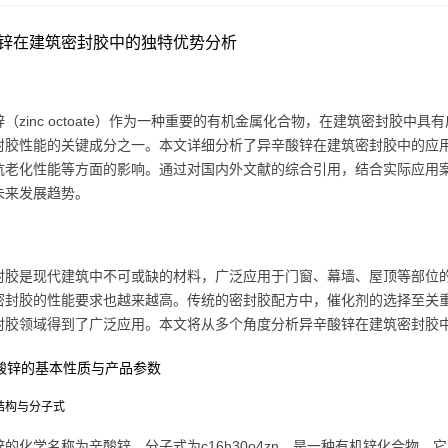
锌在建筑密封胶中的独特优势分析
（zinc octoate）作为一种重要的有机金属化合物，在建筑密封胶
封胶性能的关键成分之一。本文详细分析了异辛酸锌在建筑密封胶中的应
抗老化性能等方面的影响。通过对国内外文献的综合引用，结合实际应用
未来发展趋势。
封胶是现代建筑中不可或缺的材料，广泛应用于门窗、幕墙、屋顶等部位
密封胶的性能要求也越来越高。传统的密封胶配方中，催化剂的选择至关
封胶领域得到了广泛应用。本文将从多个角度分析异辛酸锌在建筑密封胶
辛酸锌的基本性质与产品参数
学结构与分子式
锌的化学名称为辛酸锌，分子式为c16h30o4zn，是一种有机锌化合物