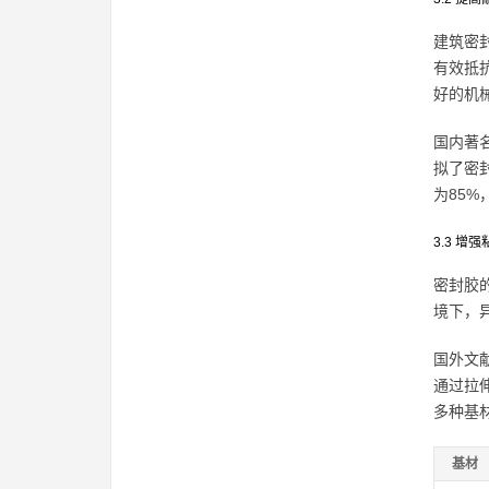
建筑密
有效抵
好的机
国内著
拟了密
为85
3.3 增
密封胶
境下，
国外文献
通过拉
多种基
基材