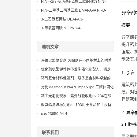
Methoxypropylamine CAS No:5332-73-0
N,N’-双(3-氨丙基)-乙撑二胺(N4胺) N,N’-
Bis(3-aminopropyl)-ethylenediamine CAS
N,N-二甲基二丙基三胺 DMAPAPA N’-[3-
异辛酸
No10563-26-5
(dimethylamino)propyllpropane-1,3-
3-二乙氨基丙胺 DEAPA 3-
摘要
diamine CAS No10563-29-8
(Diethylamino)propylamine CAS No 104-
3-甲氧基丙胺 MOPA 3-4-
78-9
Methoxypropylamine CAS No 5332-73-0
异辛酸锌
提升密
随机文章
强度、
制及其
评估火焰复合剂 火贴剂在不同基材上的附着
力与兼容性
优化聚氨酯弹性体不发泡催化剂配方，满足
1. 引言
不同弹性体配方对凝胶时间的要求。
环氧复合材料促进剂，赋予复合材料卓越的
建筑密
机械强度和耐疲劳性能
对比 desmodur z4470 mpa/x ipdi三聚体固化
展，对
剂与其他类型固化剂的性能优势
减少光老化现象：紫外线吸收剂uv-234在绿
建筑密
色化学中的贡献
聚氨酯泡沫稳定剂dc-193用于食品加工设备
上：确保食品安全的防护层
2. 异
cas 23850-94-4
2.1 化
联系我们
异辛酸