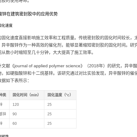
封胶的使用寿命。
辛酸锌在建筑密封胶中的应用优势
快固化速度
的固化速度直接影响施工效率和工程质量。传统密封胶的固化时间较长，
。异辛酸锌作为一种高效的催化剂，能够显著缩短密封胶的固化时间。研
间从数小时缩短至几十分钟，大大提高了施工效率。
文献《journal of applied polymer science》（2018
物，如硬脂酸锌和十二烷基锌。该研究通过对比实验发现，异辛酸锌的催
数据如下表所示：
种类
固化时间（min）
固化温度（°c）
锌
120
25
基锌
90
25
锌
60
25
高耐候性