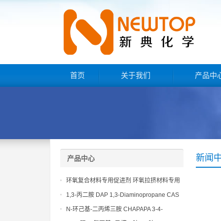
首页
关于我们
产品中
新闻
产品中心
环氧复合材料专用促进剂 环氧拉挤材料专用
促进剂 NT EP 120
1,3-丙二胺 DAP 1,3-Diaminopropane CAS
No 109-76-2
N-环己基-二丙烯三胺 CHAPAPA 3-4-