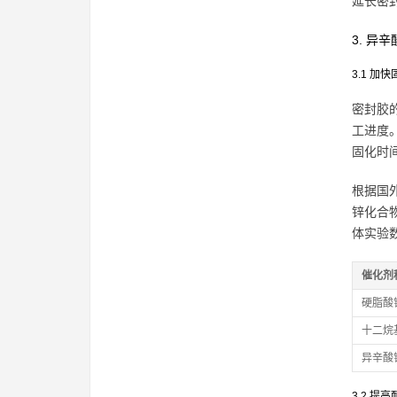
延长密
3. 异
3.1 加
密封胶
工进度
固化时
根据国外
锌化合
体实验
催化剂
硬脂酸
十二烷
异辛酸
3.2 提