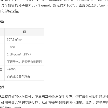
异辛酸锌的分子量为357.9 g/mol，熔点约为100°c，密度为1.18 g
和化学稳定性。
性质
值
357.9 g/mol
100°c
1.18 g/cm³（25°c）
不溶于水，易溶于有机溶剂
性
>200°c
白色或淡黄色粉末
性质
锌具有良好的化学惰性，不易与其他物质发生反应，但在酸性或碱性环境
、硅酮等聚合物的交联反应，从而提高密封胶的固化速度。此外，异辛酸