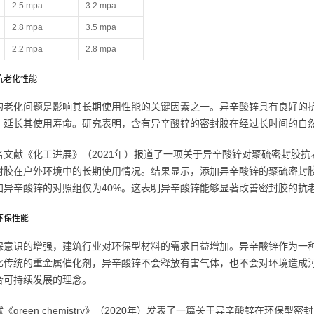
2.5 mpa
3.2 mpa
2.8 mpa
3.5 mpa
2.2 mpa
2.8 mpa
善抗老化性能
的老化问题是影响其长期使用性能的关键因素之一。异辛酸锌具有良好的
，延长其使用寿命。研究表明，含有异辛酸锌的密封胶在经过长时间的自
名文献《化工进展》（2021年）报道了一项关于异辛酸锌对聚硫密封胶
封胶在户外环境中的长期使用情况。结果显示，添加异辛酸锌的聚硫密封胶
加异辛酸锌的对照组仅为40%。这表明异辛酸锌能够显著改善密封胶的抗
高环保性能
保意识的增强，建筑行业对环保型材料的需求日益增加。异辛酸锌作为一
比传统的重金属催化剂，异辛酸锌不会释放有害气体，也不会对环境造成
合可持续发展的理念。
《green chemistry》（2020年）发表了一篇关于异辛酸锌在环