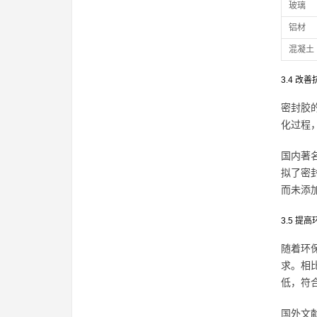
玻璃
铝材
混凝土
3.4 改
密封胶
化过程
国内著
拟了密
而未添
3.5 提
随着环
求。相
低，符
国外文献