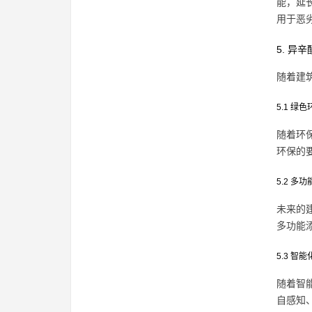
能，延
用于恶
5. 
随着建
5.1 绿
随着环
环保的
5.2 多功
未来的
多功能
5.3 智能
随着智
自感知