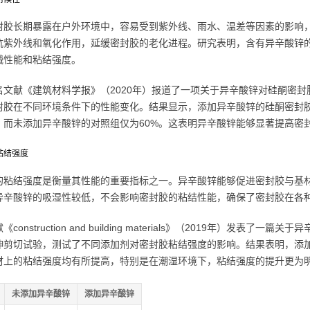
封胶长期暴露在户外环境中，容易受到紫外线、雨水、温差等因素的影响
抗紫外线和氧化作用，延缓密封胶的老化进程。研究表明，含有异辛酸锌
械性能和粘结强度。
名文献《建筑材料学报》（2020年）报道了一项关于异辛酸锌对硅酮密
封胶在不同环境条件下的性能变化。结果显示，添加异辛酸锌的硅酮密封胶
%，而未添加异辛酸锌的对照组仅为60%。这表明异辛酸锌能够显著提高密
强粘结强度
的粘结强度是衡量其性能的重要指标之一。异辛酸锌能够促进密封胶与基
异辛酸锌的吸湿性较低，不会影响密封胶的粘结性能，确保了密封胶在各
《construction and building materials》（2019年）
伸剪切试验，测试了不同添加剂对密封胶粘结强度的影响。结果表明，添
材上的粘结强度均有所提高，特别是在潮湿环境下，粘结强度的提升更为
未添加异辛酸锌
添加异辛酸锌