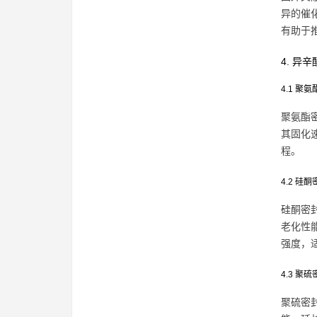
异的催
有助于
4. 异
4.1 聚
聚氨酯
其固化
程。
4.2 硅
硅酮密
老化性
强度，
4.3 聚
聚硫密