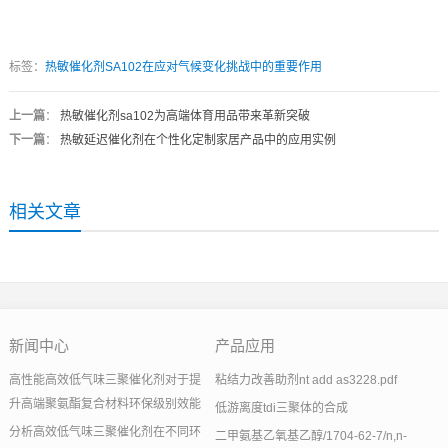
标签：
热敏催化剂SA102在应对气候变化挑战中的重要作用
上一篇
：
热敏催化剂sa102为高端体育用品带来革新突破
下一篇
：
热敏延迟催化剂在个性化定制家居产品中的应用实例
相关文章
新闻中心
产品应用
高性能高效低气味三聚催化剂对于提
粘结力改善助剂nt add as3228.pdf
升高端聚氨酯复合材料环保级别效能
低游离度tdi三聚体的合成
分析高效低气味三聚催化剂在不同环
二甲氨基乙氧基乙醇/1704-62-7/n,n-