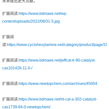
未来做出更大贡献。
扩展阅读:
https://www.bdmaee.net/wp-
content/uploads/2022/08/31-5.jpg
扩展阅
读:
https://www.cyclohexylamine.net/category/product/page/31/
扩展阅读:
https://www.bdmaee.net/jeffcat-tr-90-catalyst-
cas101426-11-0-/
扩展阅读:
https://www.newtopchem.com/archives/45004
扩展阅读:
https://www.bdmaee.net/nt-cat-a-302-catalyst-
cas1739-84-0-newtopchem/