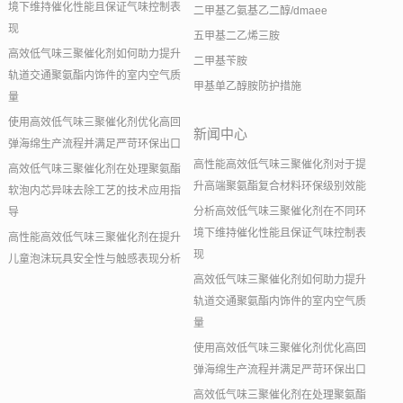
境下维持催化性能且保证气味控制表
二甲基乙氨基乙二醇/dmaee
现
五甲基二乙烯三胺
高效低气味三聚催化剂如何助力提升
二甲基苄胺
轨道交通聚氨酯内饰件的室内空气质
甲基单乙醇胺防护措施
量
使用高效低气味三聚催化剂优化高回
新闻中心
弹海绵生产流程并满足严苛环保出口
高性能高效低气味三聚催化剂对于提
高效低气味三聚催化剂在处理聚氨酯
升高端聚氨酯复合材料环保级别效能
软泡内芯异味去除工艺的技术应用指
分析高效低气味三聚催化剂在不同环
导
境下维持催化性能且保证气味控制表
高性能高效低气味三聚催化剂在提升
现
儿童泡沫玩具安全性与触感表现分析
高效低气味三聚催化剂如何助力提升
轨道交通聚氨酯内饰件的室内空气质
量
使用高效低气味三聚催化剂优化高回
弹海绵生产流程并满足严苛环保出口
高效低气味三聚催化剂在处理聚氨酯