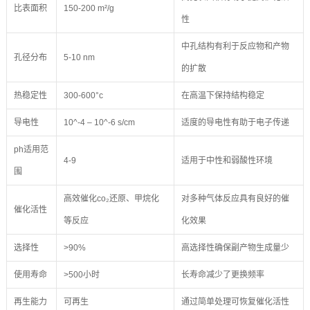
比表面积
150-200 m²/g
性
中孔结构有利于反应物和产物
孔径分布
5-10 nm
的扩散
热稳定性
300-600°c
在高温下保持结构稳定
导电性
10^-4 – 10^-6 s/cm
适度的导电性有助于电子传递
ph适用范
4-9
适用于中性和弱酸性环境
围
高效催化co₂还原、甲烷化
对多种气体反应具有良好的催
催化活性
等反应
化效果
选择性
>90%
高选择性确保副产物生成量少
使用寿命
>500小时
长寿命减少了更换频率
再生能力
可再生
通过简单处理可恢复催化活性