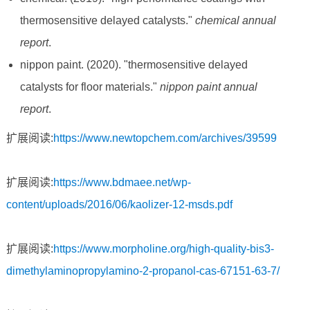
thermosensitive delayed catalysts."
chemical annual
report
.
nippon paint. (2020). "thermosensitive delayed
catalysts for floor materials."
nippon paint annual
report
.
扩展阅读:
https://www.newtopchem.com/archives/39599
扩展阅读:
https://www.bdmaee.net/wp-
content/uploads/2016/06/kaolizer-12-msds.pdf
扩展阅读:
https://www.morpholine.org/high-quality-bis3-
dimethylaminopropylamino-2-propanol-cas-67151-63-7/