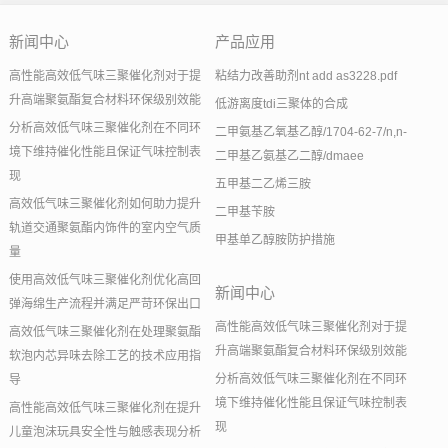
新闻中心
产品应用
高性能高效低气味三聚催化剂对于提
粘结力改善助剂nt add as3228.pdf
升高端聚氨酯复合材料环保级别效能
低游离度tdi三聚体的合成
分析高效低气味三聚催化剂在不同环
二甲氨基乙氧基乙醇/1704-62-7/n,n-
境下维持催化性能且保证气味控制表
二甲基乙氨基乙二醇/dmaee
现
五甲基二乙烯三胺
高效低气味三聚催化剂如何助力提升
二甲基苄胺
轨道交通聚氨酯内饰件的室内空气质
甲基单乙醇胺防护措施
量
使用高效低气味三聚催化剂优化高回
新闻中心
弹海绵生产流程并满足严苛环保出口
高性能高效低气味三聚催化剂对于提
高效低气味三聚催化剂在处理聚氨酯
升高端聚氨酯复合材料环保级别效能
软泡内芯异味去除工艺的技术应用指
分析高效低气味三聚催化剂在不同环
导
境下维持催化性能且保证气味控制表
高性能高效低气味三聚催化剂在提升
现
儿童泡沫玩具安全性与触感表现分析