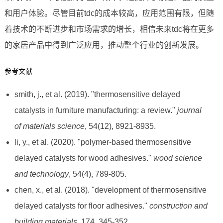
和用户体验。尽管目前tdc的成本较高，应用范围有限，但随
着技术的不断进步和市场需求的增长，相信未来tdc将在更多
的家居产品中得到广泛应用，推动整个行业的创新发展。
参考文献
smith, j., et al. (2019). "thermosensitive delayed
catalysts in furniture manufacturing: a review."
journal
of materials science
, 54(12), 8921-8935.
li, y., et al. (2020). "polymer-based thermosensitive
delayed catalysts for wood adhesives."
wood science
and technology
, 54(4), 789-805.
chen, x., et al. (2018). "development of thermosensitive
delayed catalysts for floor adhesives."
construction and
building materials
, 174, 345-352.