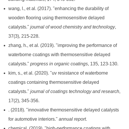
wang, l., et al. (2017). "enhancing the durability of
wooden flooring using thermosensitive delayed
catalysts."
journal of wood chemistry and technology
,
37(3), 215-228.
zhang, h., et al. (2019). "improving the performance of
waterborne coatings with thermosensitive delayed
catalysts."
progress in organic coatings
, 135, 123-130.
kim, s., et al. (2020). "uv resistance of waterborne
coatings containing thermosensitive delayed
catalysts."
journal of coatings technology and research
,
17(2), 345-356.
. (2018). "innovative thermosensitive delayed catalysts
for automotive interiors."
annual report
.
chemical. (2019). "high-performance coatings with