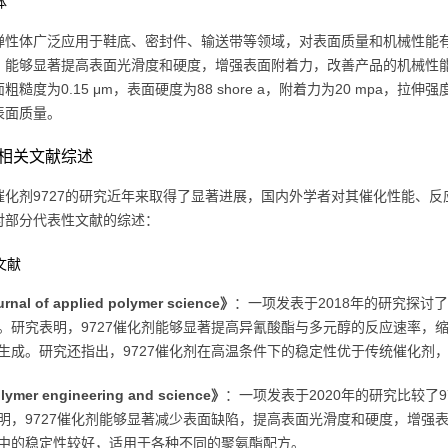
体
弹性体广泛应用于鞋底、密封件、输送带等领域，对表面质量和机械性能有
，能够显著提高表面光滑度和硬度，增强表面附着力，改善产品的机械性能
粗糙度为0.15 μm，表面硬度为88 shore a，附着力为20 mpa，拉
表面质量。
相关文献综述
催化剂9727的研究近年来取得了显著进展，国内外学者对其催化性能、
对部分代表性文献的综述：
外文献
rnal of applied polymer science》
：一项发表于2018年的研究探讨
。研究表明，9727催化剂能够显著提高异氰酸酯与多元醇的反应速率，
生成。研究还指出，9727催化剂在高温条件下的稳定性优于传统催化剂
lymer engineering and science》
：一项发表于2020年的研究比较了9
明，9727催化剂能够显著减少表面缺陷，提高表面光滑度和硬度，增强表
中的稳定性较好，适用于各种不同的聚氨酯配方。