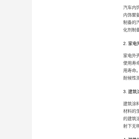
汽车内
内饰聚
制备的汽
化剂制
2. 家
家电外
使用寿
用寿命。
耐候性
3. 建
建筑涂
材料的
的建筑涂
射下无