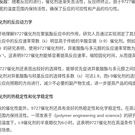
反应
：随着反应的进行，催化剂逐渐失去活性，反应终终止。由于9727
宽的温度范围内保持活性，确保了反应的可控性和产品的均匀性。
催化剂的反应动力学
好地理解9727催化剂在聚氨酯反应中的作用，研究人员通过实验测定了其
应中的反应速率常数（k）明显高于传统的辛酸亚锡（t-9）催化剂。例如，一项发表于《j
nce》的研究表明，使用9727催化剂时，异氰酸酯与多元醇的反应速率常数为0.
 min⁻¹。这表明9727催化剂能够显著提高反应速率，缩短固化时间，从而
9727催化剂还表现出较好的选择性，能够优先促进异氰酸酯与多元醇之
催化剂对异氰酸酯与羟基反应的选择性系数（s）可达1.8，而t-9催化剂的选
反应向预期的方向进行，减少不必要的副产物生成，进一步提高产品的纯
催化剂的热稳定性和化学稳定性
效的催化性能外，9727催化剂还具有良好的热稳定性和化学稳定性。在高
围内保持活性。一项发表于《polymer engineering and science
温度下，t-9催化剂的半衰期仅为6小时。这表明9727催化剂在高温条件
用场景。