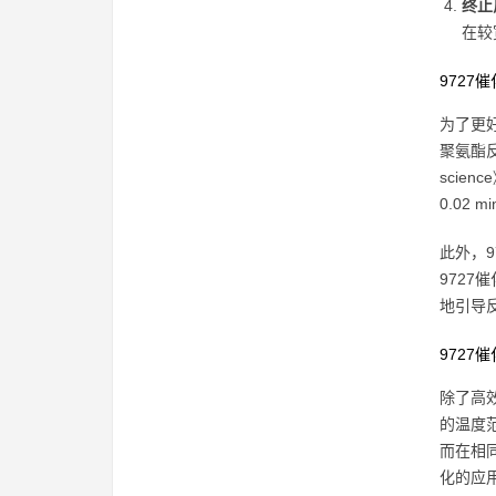
终止
在较
9727
为了更
聚氨酯反
scie
0.02
此外，
9727
地引导
9727
除了高
的温度范
而在相同
化的应