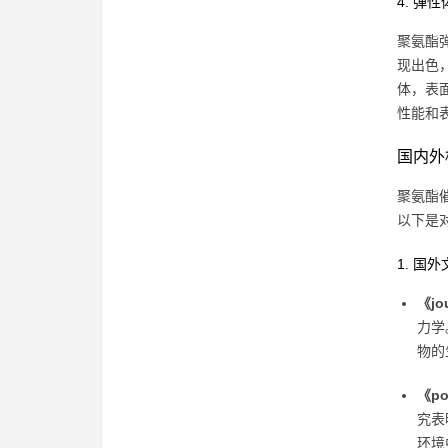
4. 弹性
聚氨酯
现出色
体，表面
性能和
国内外
聚氨酯
以下是
1. 国
《jou
力学
物的
《po
究表
环境