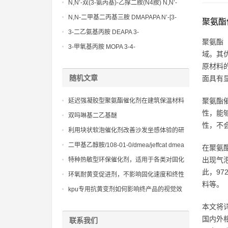
Methoxypropylamine CAS No:5332-73-0
N,N’-双(3-氨丙基)-乙撑二胺(N4胺) N,N’-
Bis(3-aminopropyl)-ethylenediamine CAS
N,N-二甲基二丙基三胺 DMAPAPA N’-[3-
聚氨酯
No10563-26-5
(dimethylamino)propyllpropane-1,3-
3-二乙氨基丙胺 DEAPA 3-
聚氨酯（
diamine CAS No10563-29-8
(Diethylamino)propylamine CAS No 104-
3-甲氧基丙胺 MOPA 3-4-
域。其
78-9
Methoxypropylamine CAS No 5332-73-0
原材料
随机文章
面具有
聚氨酯
延迟强凝胶型聚氨酯催化剂在建筑保温材料
性，能
中的创新应用方案
双吗啉基二乙基醚
性，不
利用块状软泡催化剂改善沙发坐感体验的研
究
二甲基乙醇胺/108-01-0/dmea/jeffcat dmea
在聚氨
出现气
特种热敏型环保催化剂，适用于各类对固化
此，9
时间有精确要求的聚氨酯应用
环氧耐黄变促进剂，不影响固化速度和终性
料等。
能，兼容性优异
kpu专用抗黄变剂如何影响终产品的视觉效
果，增强吸引力
本文将
国内外
联系我们