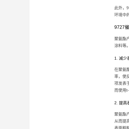
此外，
环境中
972
聚氨酯
涂料等
1. 减
在聚氨
率，使
项发表于《
而使用
2. 提
聚氨酯
从而提高
表面粗糙