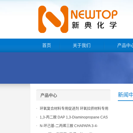
首页
关于我们
产品中
新闻
产品中心
环氧复合材料专用促进剂 环氧拉挤材料专用
促进剂 NT EP 120
1,3-丙二胺 DAP 1,3-Diaminopropane CAS
No 109-76-2
N-环己基-二丙烯三胺 CHAPAPA 3-4-