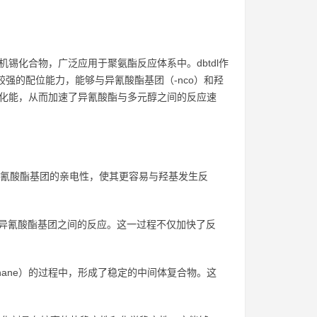
机锡化合物，广泛应用于聚氨酯反应体系中。dbtdl作
较强的配位能力，能够与异氰酸酯基团（-nco）和羟
活化能，从而加速了异氰酸酯与多元醇之间的反应速
了异氰酸酯基团的亲电性，使其更容易与羟基发生反
异氰酸酯基团之间的反应。这一过程不仅加快了反
hane）的过程中，形成了稳定的中间体复合物。这