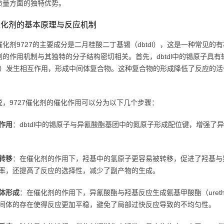
质量方面的独特优势。
7催化剂的基本原理与反应机制
化剂9727的主要成分是二月桂酸二丁基锡（dbtdl），这是一种常见的有
剂的作用机制与其独特的分子结构密切相关。首先，dbtdl中的锡原子具有
oh）发生相互作用，形成中间体复合物。这种复合物的形成降低了反应的
说，9727催化剂的催化作用可以分为以下几个步骤：
作用
：dbtdl中的锡原子与异氰酸酯基团中的氮原子形成配位键，增强
转移
：在催化剂的作用下，羟基中的氢原子更容易被转移，促进了羟基与
率，还提高了反应的选择性，减少了副产物的生成。
体形成
：在催化剂的作用下，异氰酸酯与羟基反应生成氨基甲酸酯（uret
间体的存在使得反应更加平稳，避免了局部过快反应导致的不均匀性。