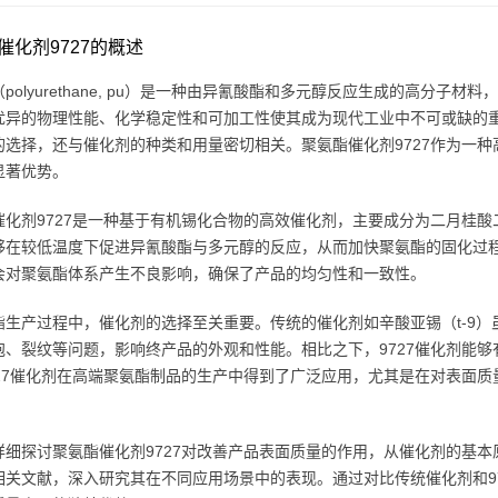
催化剂9727的概述
polyurethane, pu）是一种由异氰酸酯和多元醇反应生成的高分
优异的物理性能、化学稳定性和可加工性使其成为现代工业中不可或缺的
的选择，还与催化剂的种类和用量密切相关。聚氨酯催化剂9727作为一
显著优势。
催化剂9727是一种基于有机锡化合物的高效催化剂，主要成分为二月桂酸二
够在较低温度下促进异氰酸酯与多元醇的反应，从而加快聚氨酯的固化过程
会对聚氨酯体系产生不良影响，确保了产品的均匀性和一致性。
酯生产过程中，催化剂的选择至关重要。传统的催化剂如辛酸亚锡（t-9
泡、裂纹等问题，影响终产品的外观和性能。相比之下，9727催化剂能
727催化剂在高端聚氨酯制品的生产中得到了广泛应用，尤其是在对表面
详细探讨聚氨酯催化剂9727对改善产品表面质量的作用，从催化剂的基
相关文献，深入研究其在不同应用场景中的表现。通过对比传统催化剂和97