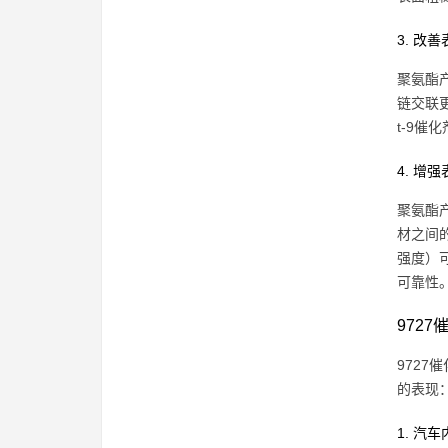
3. 改
聚氨酯
链交联更
t-9
4. 增
聚氨酯
材之间
强度）可
可靠性
972
972
的表现
1. 汽