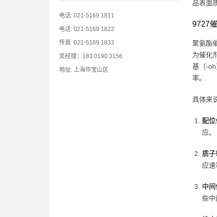
品表面
电话: 021-5169 1811
972
电话: 021-5169 1822
传真: 021-5169 1833
聚氨酯催
为催化
吴经理：183 0190 3156
基（-
地址: 上海市宝山区
率。
具体来
配位
应。
质子
应速
中间
些中