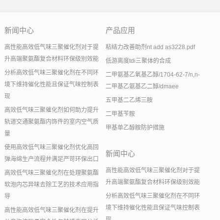
新闻中心
产品应用
高性能高效低气味三聚催化剂对于提
粘结力改善助剂nt add as3228.pdf
升高端聚氨酯复合材料环保级别效能
低游离度tdi三聚体的合成
分析高效低气味三聚催化剂在不同环
二甲氨基乙氧基乙醇/1704-62-7/n,n-
境下维持催化性能且保证气味控制表
二甲基乙氨基乙二醇/dmaee
现
五甲基二乙烯三胺
高效低气味三聚催化剂如何助力提升
二甲基苄胺
轨道交通聚氨酯内饰件的室内空气质
甲基单乙醇胺防护措施
量
使用高效低气味三聚催化剂优化高回
新闻中心
弹海绵生产流程并满足严苛环保出口
高性能高效低气味三聚催化剂对于提
高效低气味三聚催化剂在处理聚氨酯
升高端聚氨酯复合材料环保级别效能
软泡内芯异味去除工艺的技术应用指
分析高效低气味三聚催化剂在不同环
导
境下维持催化性能且保证气味控制表
高性能高效低气味三聚催化剂在提升
现