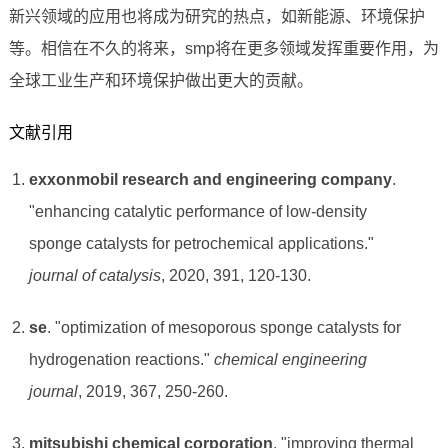
新兴领域的应用也将成为研究的热点，如新能源、环境保护
等。相信在不久的将来，smp将在更多领域发挥重要作用，为
全球工业生产和环境保护做出更大的贡献。
文献引用
exxonmobil research and engineering company
.
"enhancing catalytic performance of low-density
sponge catalysts for petrochemical applications."
journal of catalysis
, 2020, 391, 120-130.
se
. "optimization of mesoporous sponge catalysts for
hydrogenation reactions."
chemical engineering
journal
, 2019, 367, 250-260.
mitsubishi chemical corporation
. "improving thermal