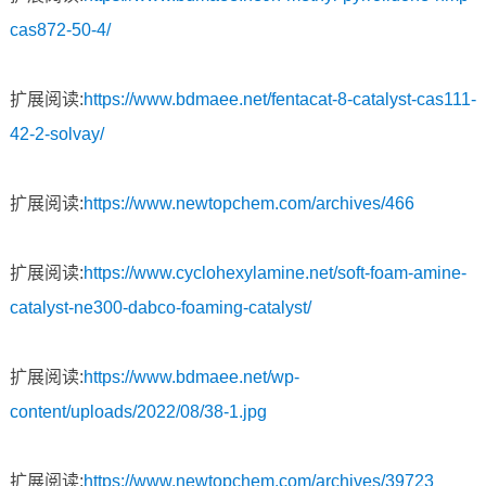
cas872-50-4/
扩展阅读:
https://www.bdmaee.net/fentacat-8-catalyst-cas111-
42-2-solvay/
扩展阅读:
https://www.newtopchem.com/archives/466
扩展阅读:
https://www.cyclohexylamine.net/soft-foam-amine-
catalyst-ne300-dabco-foaming-catalyst/
扩展阅读:
https://www.bdmaee.net/wp-
content/uploads/2022/08/38-1.jpg
扩展阅读:
https://www.newtopchem.com/archives/39723