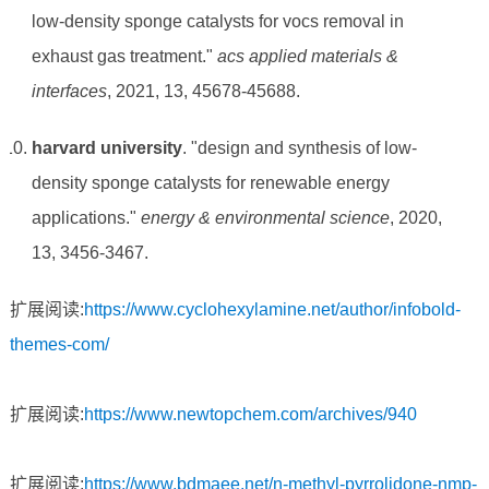
low-density sponge catalysts for vocs removal in
exhaust gas treatment."
acs applied materials &
interfaces
, 2021, 13, 45678-45688.
harvard university
. "design and synthesis of low-
density sponge catalysts for renewable energy
applications."
energy & environmental science
, 2020,
13, 3456-3467.
扩展阅读:
https://www.cyclohexylamine.net/author/infobold-
themes-com/
扩展阅读:
https://www.newtopchem.com/archives/940
扩展阅读:
https://www.bdmaee.net/n-methyl-pyrrolidone-nmp-