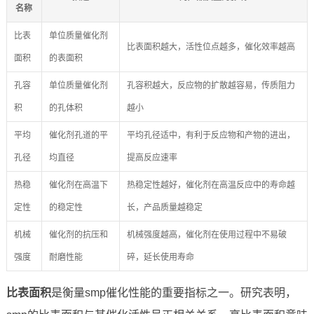
名称
比表
单位质量催化剂
比表面积越大，活性位点越多，催化效率越高
面积
的表面积
孔容
单位质量催化剂
孔容积越大，反应物的扩散越容易，传质阻力
积
的孔体积
越小
平均
催化剂孔道的平
平均孔径适中，有利于反应物和产物的进出，
孔径
均直径
提高反应速率
热稳
催化剂在高温下
热稳定性越好，催化剂在高温反应中的寿命越
定性
的稳定性
长，产品质量越稳定
机械
催化剂的抗压和
机械强度越高，催化剂在使用过程中不易破
强度
耐磨性能
碎，延长使用寿命
比表面积
是衡量smp催化性能的重要指标之一。研究表明，