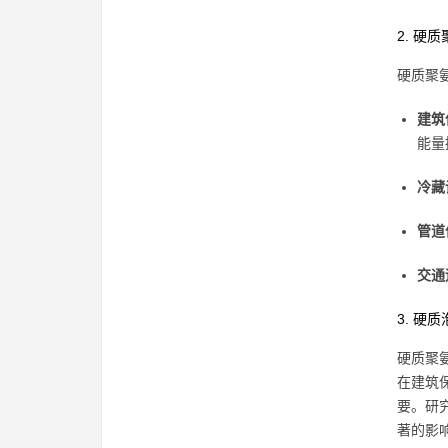
2. 硬
硬质聚
建筑
能量
冷藏
管道
交通
3. 硬
硬质聚
在建筑
要。研
著的影