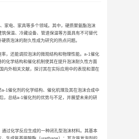
筑、汽车、家电、家具等多个领域。其中，硬质聚氨酯泡沫
和耐久性，在建筑保温、冷藏设备、管道保温等方面具有不可替代
升硬质泡沫的耐久性成为研究的热点问题。
率，还能调控泡沫的微观结构和物理性能。a-1催化
特的化学结构和催化机制使其在提升泡沫耐久性方面
合国内外相关文献，探讨其在实际应用中的表现和潜在
a-1催化剂的化学结构、催化机理及其在泡沫合成中
后，总结a-1催化剂的优势与不足，并展望未来的研
l, pol）通过化学反应生成的一种闭孔型泡沫材料。其基本
成氨基甲酸酯（urethane）；其次是发泡剂的