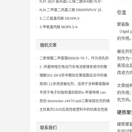
Methoxypropylamine CAS No:5332-73-0
N,N’-双(3-氨丙基)-乙撑二胺(N4胺) N,N’-
Bis(3-aminopropyl)-ethylenediamine CAS
N,N-二甲基二丙基三胺 DMAPAPA N’-[3-
引言
No10563-26-5
(dimethylamino)propyllpropane-1,3-
3-二乙氨基丙胺 DEAPA 3-
聚氨酯（
diamine CAS No10563-29-8
(Diethylamino)propylamine CAS No 104-
3-甲氧基丙胺 MOPA 3-4-
（rig
78-9
Methoxypropylamine CAS No 5332-73-0
的作用
随机文章
催化剂
剂作为
二新癸酸二甲基锡/68928-76-7，作为领先的
表现出
聚氨酯催化剂，助力新材料研发
2 -丙基咪唑在电动汽车电池管理系统中的散
改进方
热解决方案
理解301-08-6异辛酸铅在聚氨酯反应中的催
化机制
高效t-12多用途催化剂，适用于多种聚氨酯体
文章结
系，提供卓越的固化性能
的作用
专用于电子封装和灌封胶的n-甲基咪唑 cas
究方向
616-47-7，提供优异的绝缘性
思创 desmodur z4470 ipdi三聚体固化剂的储
存稳定性与安全操作规范
主抗氧剂1520在高性能塑料中的抗氧化性能
硬质聚
分析
硬质聚氨
联系我们
反应过