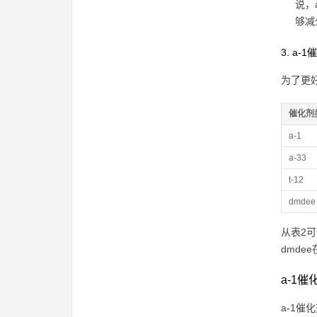
说，
够减
3. a
为了更
催化剂
a-1
a-33
t-12
dmdee
从表2
dmd
a-1
a-1