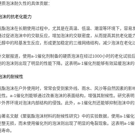
硬质泡沫耐久性的具体贡献：
升泡沫的抗老化能力
氨酯泡沫在长期使用过程中，尤其是在高温、低温、潮湿等环境下，容易发
通过促进泡沫中的交联反应，增加泡沫的交联密度，从而提高其抗老化能力
元醇中的羟基发生反应，形成更加稳定的三维网络结构，减少泡沫在老化
外文献报道，使用a-1催化剂制备的硬质泡沫在经过1000小时的老化试
剂的泡沫则出现了明显的性能下降。这表明a-1催化剂能够有效延缓泡沫
善泡沫的耐候性
氨酯泡沫在户外使用时，常常会受到紫外线、雨水、风沙等自然因素的影
能性。a-1催化剂能够通过改善泡沫的表面结构，增强其耐候性。研究表明
少外界环境对泡沫内部结构的侵蚀。此外，a-1催化剂还能够抑制泡沫中
内著名文献《聚氨酯泡沫材料的耐候性研究》中的实验数据，使用a-1催
完整无损，而未使用催化剂的泡沫则出现了明显的龟裂现象。这表明a-1
用寿命。