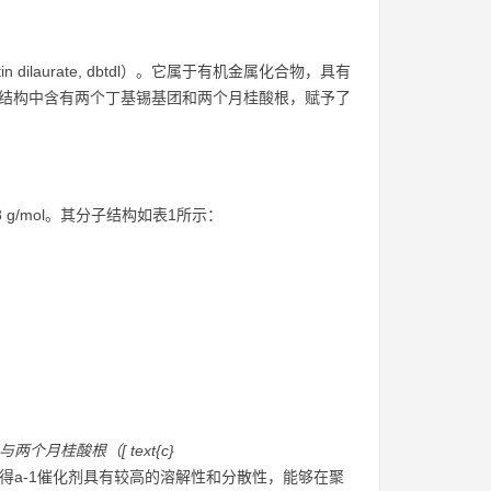
ilaurate, dbtdl）。它属于有机金属化合物，具有
子结构中含有两个丁基锡基团和两个月桂酸根，赋予了
534.08 g/mol。其分子结构如表1所示：
子与两个月桂酸根（[ text{c}
。这种结构使得a-1催化剂具有较高的溶解性和分散性，能够在聚