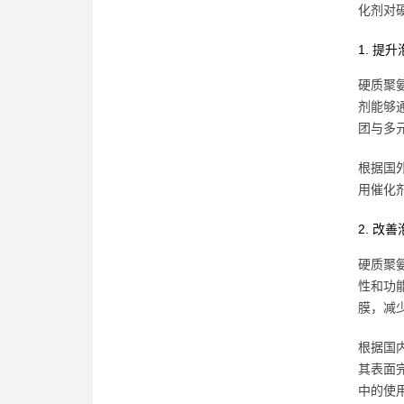
化剂对
1. 提
硬质聚
剂能够
团与多
根据国
用催化
2. 改
硬质聚
性和功
膜，减
根据国
其表面
中的使