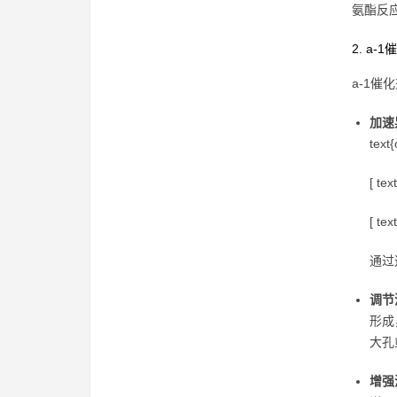
氨酯反
2. a
a-1
加速
te
[ tex
[ tex
通过
调节
形成
大孔
增强