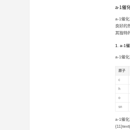
a-1
a-1催
良好的
其独特
1. a
a-1催化
原子
c
h
o
sn
a-1催化
{11}