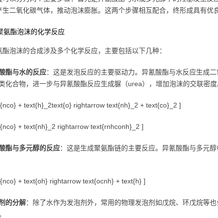
产生二氧化碳气体，推动泡沫膨胀。这两个步骤相互配合，终形成具有优
质聚氨酯泡沫的化学反应
氨酯泡沫的合成涉及多个化学反应，主要包括以下几种：
酸酯与水的反应
：这是发泡反应的主要驱动力。异氰酸酯与水反应生成二
类化合物，进一步与异氰酸酯反应生成脲（urea），增加泡沫的交联密度
t{nco} + text{h}_2text{o} rightarrow text{nh}_2 + text{co}_2 ]
t{nco} + text{nh}_2 rightarrow text{rnhconh}_2 ]
酸酯与多元醇的反应
：这是生成聚氨酯链的主要反应。异氰酸酯与多元醇
t{nco} + text{oh} rightarrow text{ocnh} + text{h} ]
剂的分解
：除了水作为发泡剂外，常用的物理发泡剂如戊烷、环戊烷等也
。