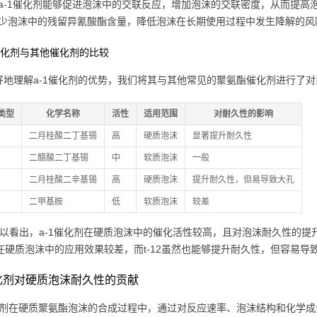
a-1催化剂能够促进泡沫中的交联反应，增加泡沫的交联密度，从而提高泡
少泡沫中的残留异氰酸酯含量，降低泡沫在长期使用过程中发生降解的风
-1催化剂与其他催化剂的比较
好地理解a-1催化剂的优势，我们将其与其他常见的聚氨酯催化剂进行了对
类型
化学名称
活性
适用范围
对耐久性的影响
二月桂酸二丁基锡
高
硬质泡沫
显著提升耐久性
二醋酸二丁基锡
中
软质泡沫
一般
二月桂酸二辛基锡
高
硬质泡沫
提升耐久性，但易导致大孔
二甲基胺
低
软质泡沫
较差
可以看出，a-1催化剂在硬质泡沫中的催化活性较高，且对泡沫耐久性的提升
ee在硬质泡沫中的应用效果较差，而t-12虽然也能够提升耐久性，但容易
催化剂对硬质泡沫耐久性的贡献
催化剂在硬质聚氨酯泡沫的合成过程中，通过对反应速率、泡沫结构和化学成