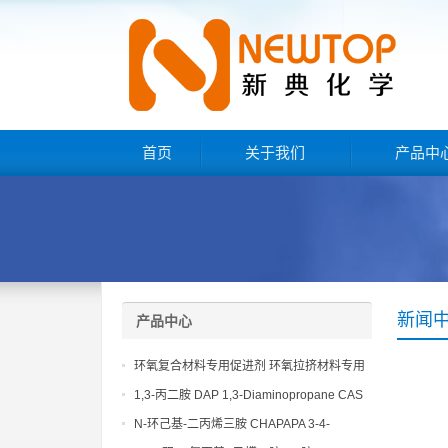
首页
关于我们
产品中
新闻
产品中心
环氧复合材料专用促进剂 环氧拉挤材料专用
促进剂 NT EP 120
1,3-丙二胺 DAP 1,3-Diaminopropane CAS
No 109-76-2
N-环己基-二丙烯三胺 CHAPAPA 3-4-