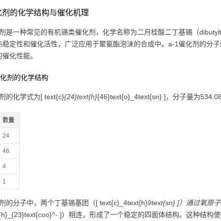
催化剂的化学结构与催化机理
化剂是一种常见的有机锡类催化剂，化学名称为二月桂酸二丁基锡（dibutyltin d
热稳定性和催化活性，广泛应用于聚氨酯泡沫的合成中。a-1催化剂的分
的催化性能。
-1催化剂的化学结构
剂的化学式为[ text{c}
{24}text{h}
{46}text{o}_4text{sn} ]，分子量为
数量
24
46
4
1
剂的分子中，两个丁基锡基团（[ text{c}_4text{h}
9text{sn} ]）通过氧原
text{h}_{23}text{coo}^- ]）相连，形成了一个稳定的四面体结构