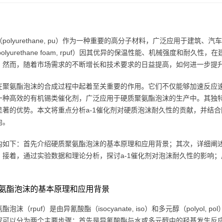
polyurethane, pu）作为一种重要的高分子材料，广泛应用于建
id polyurethane foam, rpuf）因其优异的保温性能、机械强度
。然而，随着市场需求的不断增长和技术要求的日益提高，如何进一步提
在聚氨酯泡沫的合成过程中起着至关重要的作用。它们不仅能够加速反应速
一种高效的有机锡类催化剂，广泛应用于硬质聚氨酯泡沫的生产中。其独
显著的优势。本文将重点分析a-1催化剂对硬质泡沫耐久性的贡献，并结
向。
构如下：首先介绍硬质聚氨酯泡沫的基本原理和应用背景；其次，详细阐述
；接着，通过实验数据和理论分析，探讨a-1催化剂对泡沫耐久性的影响；
。
氨酯泡沫的基本原理和应用背景
酯泡沫（rpuf）是由异氰酸酯（isocyanate, iso）和多元醇（polyo
程可以分为两个主要步骤：首先是异氰酸酯与水或多元醇中的羟基发生反应，生