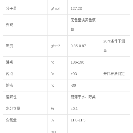
分子量
g/mol
127.23
无色至淡黄色液
外观
体
20°c条件下测
密度
g/cm³
0.85-0.87
量
沸点
°c
186-190
闪点
°c
>93
开口杯法测定
熔点
°c
-30
溶解性
易溶于水、醇类
水分含量
%
≤0.1
含氮量
%
11.0-11.5
mg