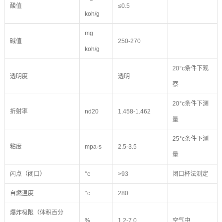
酸值
≤0.5
koh/g
mg
碱值
250-270
koh/g
20°c条件下观
透明度
透明
察
20°c条件下测
折射率
nd20
1.458-1.462
量
25°c条件下测
粘度
mpa·s
2.5-3.5
量
闪点（闭口）
°c
>93
闭口杯法测定
自燃温度
°c
280
爆炸极限（体积百分
%
1.2-7.0
空气中