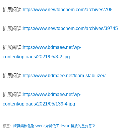
扩展阅读:
https://www.newtopchem.com/archives/708
扩展阅读:
https://www.newtopchem.com/archives/39745
扩展阅读:
https://www.bdmaee.net/wp-
content/uploads/2021/05/3-2.jpg
扩展阅读:
https://www.bdmaee.net/foam-stabilizer/
扩展阅读:
https://www.bdmaee.net/wp-
content/uploads/2021/05/139-4.jpg
标签：
聚氨酯催化剂SA603对降低工业VOC排放的重要意义