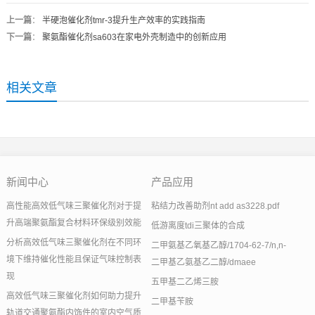
上一篇
：
半硬泡催化剂tmr-3提升生产效率的实践指南
下一篇
：
聚氨酯催化剂sa603在家电外壳制造中的创新应用
相关文章
新闻中心
产品应用
高性能高效低气味三聚催化剂对于提
粘结力改善助剂nt add as3228.pdf
升高端聚氨酯复合材料环保级别效能
低游离度tdi三聚体的合成
分析高效低气味三聚催化剂在不同环
二甲氨基乙氧基乙醇/1704-62-7/n,n-
境下维持催化性能且保证气味控制表
二甲基乙氨基乙二醇/dmaee
现
五甲基二乙烯三胺
高效低气味三聚催化剂如何助力提升
二甲基苄胺
轨道交通聚氨酯内饰件的室内空气质