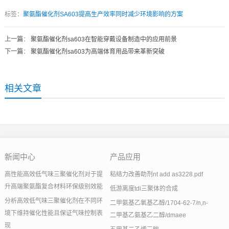
标签：
聚氨酯催化剂SA603提高生产效率同时减少环境影响的方案
上一篇
：
聚氨酯催化剂sa603在智能穿戴设备制造中的应用前景
下一篇
：
聚氨酯催化剂sa603为高端体育用品带来革新突破
相关文章
新闻中心
产品应用
高性能高效低气味三聚催化剂对于提
粘结力改善助剂nt add as3228.pdf
升高端聚氨酯复合材料环保级别效能
低游离度tdi三聚体的合成
分析高效低气味三聚催化剂在不同环
二甲氨基乙氧基乙醇/1704-62-7/n,n-
境下维持催化性能且保证气味控制表
二甲基乙氨基乙二醇/dmaee
现