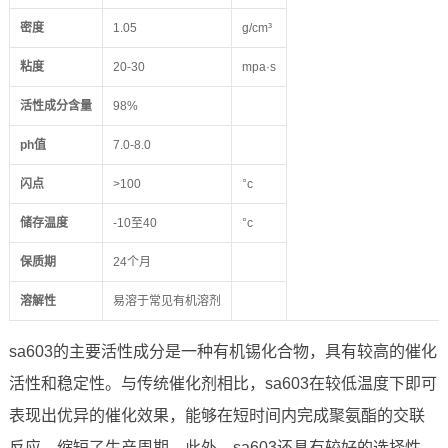
密度
1.05
g/cm³
粘度
20-30
mpa·s
活性成分含量
98%
ph值
7.0-8.0
闪点
>100
°c
储存温度
-10至40
°c
保质期
24个月
溶解性
易溶于常见有机溶剂
sa603的主要活性成分是一种有机锡化合物，具有较高的催化
活性和稳定性。与传统催化剂相比，sa603在较低温度下即可
表现出优异的催化效果，能够在短时间内完成聚氨酯的交联
反应，缩短了生产周期。此外，sa603还具有较好的选择性，