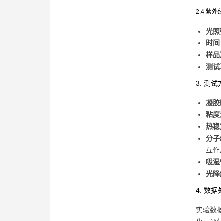
2.4 紫
光照
时间
样品
测试
3. 测
凝胶
粘度
热稳
分子
互作
吸湿
光降
4. 数
实验数