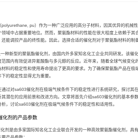
polyurethane, pu）作为一种广泛应用的高分子材料，因其优异
个领域中占据重要地位。然而，聚氨酯材料的性能在很大程度上依赖于其
，还能调控产品的终性能。因此，选择合适的催化剂对于聚氨酯材料的制
03是一种新型的聚氨酯催化剂，由国内外多家知名化工企业共同研发。该
度范围内有效促进异氰酸酯与多元醇的反应。近年来，随着全球气候变化
酯材料的稳定性和使用寿命提出了更高的要求。为了确保聚氨酯产品在极端
件下的稳定性显得尤为重要。
在通过对sa603催化剂在极端气候条件下的稳定性进行系统研究，探讨其
析其潜在的应用前景和改进方向。文章将首先介绍sa603催化剂的基本
分析，讨论sa603催化剂在极端气候条件下的稳定性和适用性。
03催化剂的产品参数
03催化剂是由多家国际知名化工企业联合开发的一种高效聚氨酯催化剂，具有
主要产品参数：