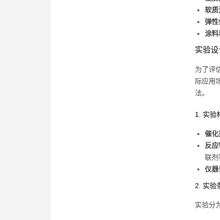
软质
弹性
涂料
实验设
为了评
际应用
法。
1. 实
催化
反应
联剂
仪器
2. 实
实验分