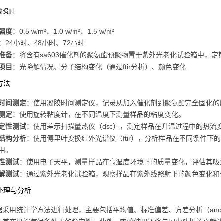
外线照射
强度
：0.5 w/m²、1.0 w/m²、1.5 w/m²
：24小时、48小时、72小时
准备
：将含有sa603催化剂的聚氨酯预聚物置于紫外光老化试验箱中，
项目
：光降解情况、分子结构变化（通过ftir分析）、颜色变化
试方法
时间测定
：使用凝胶时间测定仪，记录从加入催化剂到聚氨酯完全固化的
测定
：使用旋转粘度计，在不同温度下测量样品的粘度变化。
定性测试
：使用差示扫描量热仪（dsc），测定样品在升温过程中的热流
结构分析
：使用傅里叶变换红外光谱仪（ftir），分析样品在不同条件
用。
性测试
：使用电子天平，测量样品在高湿度环境下的质量变化，评估其吸
解测试
：通过紫外光老化试验箱，观察样品在紫外线照射下的颜色变化和
据处理与分析
据采用统计学方法进行处理，主要包括平均值、标准偏差、方差分析（anov