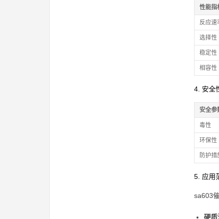
性能指
反应速
选择性
稳定性
相容性
4. 安全
安全参
毒性
环保性
防护措
5. 应
sa6
硬质