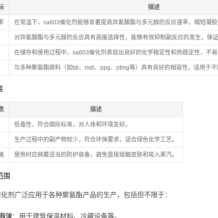
标
描述
率
在常温下，sa603催化剂能够显著提高异氰酸酯与多元醇的反应速率，缩短凝
对异氰酸酯与多元醇的反应具有高度选择性，能够有效抑制副反应的发生，保
在储存和使用过程中，sa603催化剂表现出良好的化学稳定性和热稳定性，不
与多种聚氨酯原料（如tdi、mdi、ppg、ptmg等）具有良好的相容性，适用
性
数
描述
低毒性，符合国际标准，对人体和环境友好。
生产过程中的副产物较少，符合环保要求，适合绿色化学工艺。
施
使用时应佩戴适当的防护装备，避免直接接触皮肤和吸入蒸汽。
用范围
03催化剂广泛应用于各种聚氨酯产品的生产，包括但不限于：
泡沫
：用于建筑保温材料、冷藏设备等。