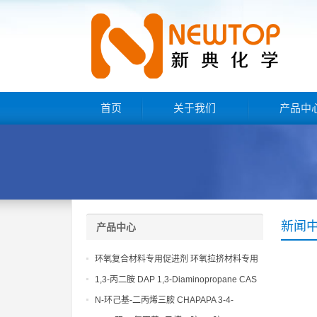
首页
关于我们
产品中
新闻
产品中心
环氧复合材料专用促进剂 环氧拉挤材料专用
促进剂 NT EP 120
1,3-丙二胺 DAP 1,3-Diaminopropane CAS
No 109-76-2
N-环己基-二丙烯三胺 CHAPAPA 3-4-