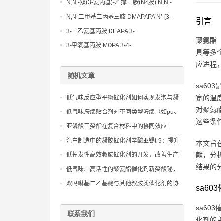
Methoxypropylamine CAS No:5332-73-0
N,N’-双(3-氨丙基)-乙撑二胺(N4胺) N,N’-
Bis(3-aminopropyl)-ethylenediamine CAS
N,N-二甲基二丙基三胺 DMAPAPA N’-[3-
引言
No10563-26-5
(dimethylamino)propyllpropane-1,3-
3-二乙氨基丙胺 DEAPA 3-
聚氨酯（
diamine CAS No10563-29-8
(Diethylamino)propylamine CAS No 104-
3-甲氧基丙胺 MOPA 3-4-
具等多
78-9
Methoxypropylamine CAS No 5332-73-0
应进程
随机文章
sa6
宽的温
低气味反应型平衡催化剂如何实现发泡与凝
对聚氨
胶反应的平衡
低气味海绵贴合剂对不同类型海绵（如pu、
这些条
乳胶）和织物的广泛适用性研究。
亚磷酸三癸酯在复合材料中的协同效应
汽车制造中的凝胶催化剂辛酸亚锡t-9：提升
本文旨
材料强度的新选择
献，分
低挥发性高效叔胺催化剂的开发，改善生产
结果的
环境并符合环保法规。
低气味、高活性的聚氨酯催化剂新癸酸铋，
改善工作环境和产品气味
双吗啉基二乙基醚与其他叔胺类催化剂的协
sa6
同效应及配方设计
sa6
联系我们
化剂的