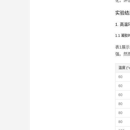
化，评
实验结
1. 高
1.1 凝胶
表1展
强。然
温度 (°
60
60
60
80
80
80