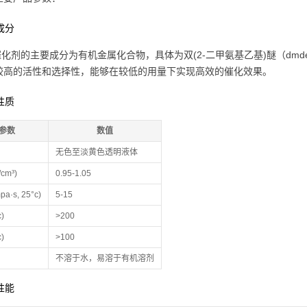
学成分
3催化剂的主要成分为有机金属化合物，具体为双(2-二甲氨基乙基)醚（dm
较高的活性和选择性，能够在较低的用量下实现高效的催化效果。
理性质
参数
数值
无色至淡黄色透明液体
cm³)
0.95-1.05
a·s, 25°c)
5-15
)
>200
)
>100
不溶于水，易溶于有机溶剂
化性能