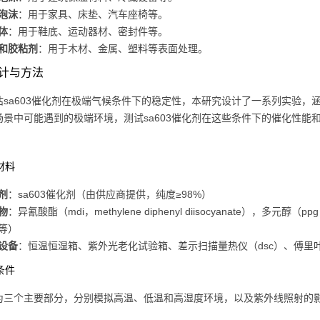
泡沫
：用于家具、床垫、汽车座椅等。
体
：用于鞋底、运动器材、密封件等。
和胶粘剂
：用于木材、金属、塑料等表面处理。
计与方法
估sa603催化剂在极端气候条件下的稳定性，本研究设计了一系列实验
场景中可能遇到的极端环境，测试sa603催化剂在这些条件下的催化性能
验材料
剂
：sa603催化剂（由供应商提供，纯度≥98%）
物
：异氰酸酯（mdi，methylene diphenyl diisocyanate），多元醇（p
等）
设备
：恒温恒湿箱、紫外光老化试验箱、差示扫描量热仪（dsc）、傅里叶
验条件
为三个主要部分，分别模拟高温、低温和高湿度环境，以及紫外线照射的