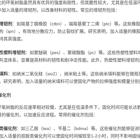
固化的环氧树脂虽然具有优异的强度和刚性，但其脆性较大，尤其是在低温
中加入适量的增韧剂，以改善材料的韧性。常见的增韧剂包括：
增韧剂
：如羧基丁腈橡胶（ctbn）、端羧基聚丁二烯（ptc）等。这些
构（ipn），有效地分散应力，防止裂纹扩展。研究表明，加入适量的橡胶
持其高强度。
性塑料增韧剂
：如聚醚砜（pes）、聚碳酸酯（pc）等。这些热塑性塑
共混体系，显著提高材料的韧性和耐冲击性能。此外，热塑性塑料增韧剂
填料
：如纳米二氧化硅（sio2）、纳米粘土等。这些纳米填料能够在微
。研究表明，加入适量的纳米填料可以使固化产物的拉伸强度和模量分别提
用催化剂
与环氧树脂的反应速率相对较慢，尤其是在低温条件下，固化时间可能长达
量的催化剂，以加速反应进程。常用的催化剂包括：
类催化剂
：如三乙胺（tea）、苄基二（bdma）等。这些催化剂能够
加入适量的叔胺类催化剂可以使固化时间缩短至1-2小时，同时不影响固