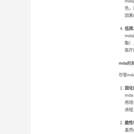
md
色，
因素
低挥
md
酯）
医疗
mda的
尽管m
固化
md
用场
进程
脆性
虽然