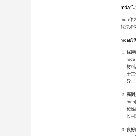
mda
mda
探讨如
mda的
优异
md
材料
于其
异。
高耐
md
械性
长材
良好