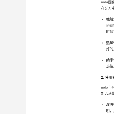
mda
在配方
橡胶
络结
时保
热塑
好的
纳米
热性
2. 使
mda
加入适
叔胺
明，