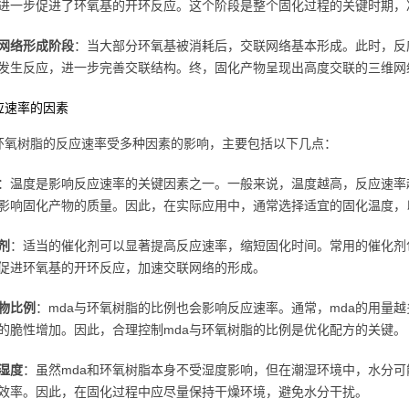
进一步促进了环氧基的开环反应。这个阶段是整个固化过程的关键时期，
网络形成阶段
：当大部分环氧基被消耗后，交联网络基本形成。此时，反
发生反应，进一步完善交联结构。终，固化产物呈现出高度交联的三维网
应速率的因素
与环氧树脂的反应速率受多种因素的影响，主要包括以下几点：
：温度是影响反应速率的关键因素之一。一般来说，温度越高，反应速率
影响固化产物的质量。因此，在实际应用中，通常选择适宜的固化温度，
剂
：适当的催化剂可以显著提高反应速率，缩短固化时间。常用的催化剂
促进环氧基的开环反应，加速交联网络的形成。
物比例
：mda与环氧树脂的比例也会影响反应速率。通常，mda的用量
的脆性增加。因此，合理控制mda与环氧树脂的比例是优化配方的关键。
湿度
：虽然mda和环氧树脂本身不受湿度影响，但在潮湿环境中，水分
效率。因此，在固化过程中应尽量保持干燥环境，避免水分干扰。