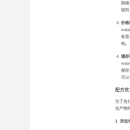
网络
韧剂
价格
md
有竞
响。
储存
md
保存
可以
配方优
为了充
化产物
1. 添