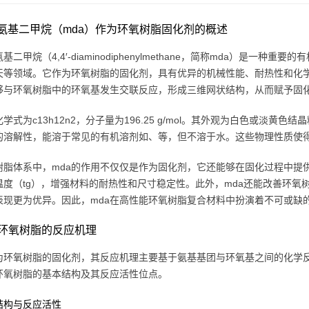
′-二氨基二甲烷（mda）作为环氧树脂固化剂的概述
-二氨基二甲烷（4,4′-diaminodiphenylmethane，简称mda）
天等领域。它作为环氧树脂的固化剂，具有优异的机械性能、耐热性和化学
够与环氧树脂中的环氧基发生交联反应，形成三维网状结构，从而赋予固
化学式为c13h12n2，分子量为196.25 g/mol。其外观为白色或淡黄色结晶粉
的溶解性，能溶于常见的有机溶剂如、等，但不溶于水。这些物理性质使得
树脂体系中，mda的作用不仅仅是作为固化剂，它还能够在固化过程中提
温度（tg），增强材料的耐热性和尺寸稳定性。此外，mda还能改善环
表现更为优异。因此，mda在高性能环氧树脂复合材料中扮演着不可或缺
与环氧树脂的反应机理
作为环氧树脂的固化剂，其反应机理主要基于氨基基团与环氧基之间的化学
和环氧树脂的基本结构及其反应活性位点。
结构与反应活性