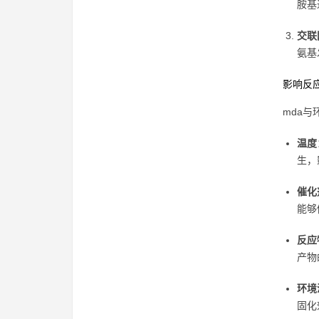
胺基
交联
氨基
影响反
mda
温度
生，
催化
能够
反应
产物
环境
固化