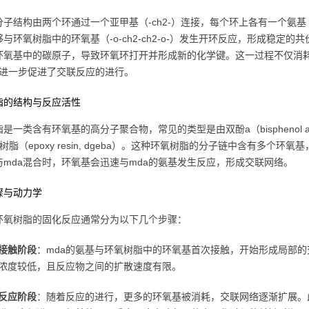
分子结构由两个环通过一个亚甲基（-ch2-）连接，每个环上各有一个氨基
与环氧树脂中的环氧基（-o-ch2-ch2-o-）发生开环反应，形成稳
环氧基中的碳原子，导致环氧环打开并形成新的化学键。这一过程不仅消耗了
），进一步促进了交联反应的进行。
脂的结构与反应活性
是一类含有环氧基的高分子聚合物，常见的类型是由双酚a（bisphenol a）和
树脂（epoxy resin, dgeba）。这种环氧树脂的分子链中含有多
与mda混合时，环氧基会迅速与mda的氨基发生反应，形成交联网络。
骤与动力学
与环氧树脂的固化反应通常分为以下几个步骤：
接触阶段
：mda的氨基与环氧树脂中的环氧基首次接触，开始形成局部
浓度较低，且反应物之间的扩散速度有限。
反应阶段
：随着反应的进行，更多的环氧基被消耗，交联网络逐渐扩展。