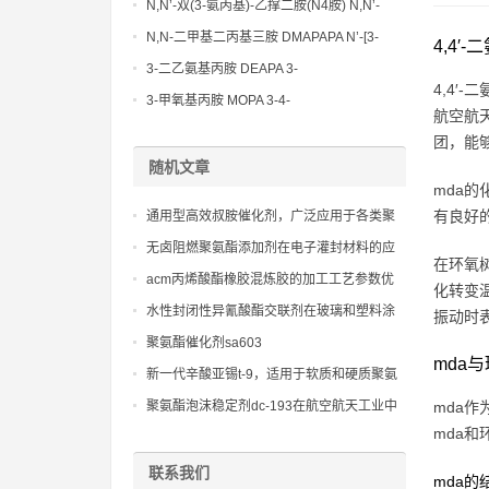
Methoxypropylamine CAS No:5332-73-0
N,N’-双(3-氨丙基)-乙撑二胺(N4胺) N,N’-
Bis(3-aminopropyl)-ethylenediamine CAS
N,N-二甲基二丙基三胺 DMAPAPA N’-[3-
4,4
No10563-26-5
(dimethylamino)propyllpropane-1,3-
3-二乙氨基丙胺 DEAPA 3-
4,4′
diamine CAS No10563-29-8
(Diethylamino)propylamine CAS No 104-
3-甲氧基丙胺 MOPA 3-4-
航空航
78-9
Methoxypropylamine CAS No 5332-73-0
团，能
随机文章
mda的
有良好
通用型高效叔胺催化剂，广泛应用于各类聚
氨酯树脂和异氰酸酯
无卤阻燃聚氨酯添加剂在电子灌封材料的应
在环氧
用
acm丙烯酸酯橡胶混炼胶的加工工艺参数优
化转变
化探讨
水性封闭性异氰酸酯交联剂在玻璃和塑料涂
振动时
料中的附着力增强
聚氨酯催化剂sa603
mda
新一代辛酸亚锡t-9，适用于软质和硬质聚氨
酯泡沫，平衡发泡与凝胶
聚氨酯泡沫稳定剂dc-193在航空航天工业中
mda
的贡献：实现轻量化与高强度的完美结合
mda
联系我们
mda的