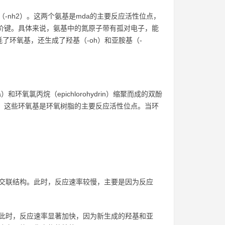
（-nh2）。这两个氨基是mda的主要反应活性位点，
定的共价键。具体来说，氨基中的氮原子带有孤对电子，能
环氧基，还生成了羟基（-oh）和亚胺基（-
环氧氯丙烷（epichlorohydrin）缩聚而成的双酚
个环氧基，这些环氧基是环氧树脂的主要反应活性位点。当环
的交联结构。此时，反应速率较慢，主要是因为反应
此时，反应速率显著加快，因为新生成的羟基和亚