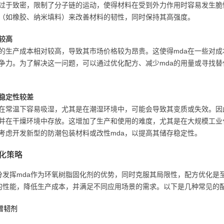
过于致密，限制了分子链的运动，使得材料在受到外力作用时容易发生脆
（如橡胶、纳米填料）来改善材料的韧性，同时保持其高强度。
较高
a的生产成本相对较高，导致其市场价格较为昂贵。这使得mda在一些对
争力。为了解决这一问题，可以通过优化配方、减少mda的用量或寻找
稳定性较差
a在常温下容易吸湿，尤其是在潮湿环境中，可能会导致其变质或失效。因
并在干燥环境中存放。这增加了生产和使用的难度，尤其是在大规模工业
考虑开发新型的防潮包装材料或改性mda，以提高其储存稳定性。
化策略
分发挥mda作为环氧树脂固化剂的优势，同时克服其局限性，配方优化是
的性能，降低生产成本，并满足不同应用场景的需求。以下是几种常见的
加增韧剂