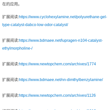
在的应用。
扩展阅读:
https://www.cyclohexylamine.net/polyurethane-gel-
type-catalyst-dabco-low-odor-catalyst/
扩展阅读:
https://www.bdmaee.net/lupragen-n104-catalyst-
ethylmorpholine-/
扩展阅读:
https://www.newtopchem.com/archives/1774
扩展阅读:
https://www.bdmaee.net/nn-dimthylbenzylamine/
扩展阅读:
https://www.newtopchem.com/archives/1126