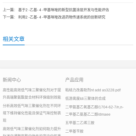
上一篇
：
基于2 -乙基- 4 -甲基咪唑的新型抗菌涂层开发与性能评估
下一篇
：
利用2 -乙基- 4 -甲基咪唑改进药物传递系统的创新研究
相关文章
新闻中心
产品应用
高性能高效低气味三聚催化剂对于提
粘结力改善助剂nt add as3228.pdf
升高端聚氨酯复合材料环保级别效能
低游离度tdi三聚体的合成
分析高效低气味三聚催化剂在不同环
二甲氨基乙氧基乙醇/1704-62-7/n,n-
境下维持催化性能且保证气味控制表
二甲基乙氨基乙二醇/dmaee
现
五甲基二乙烯三胺
高效低气味三聚催化剂如何助力提升
二甲基苄胺