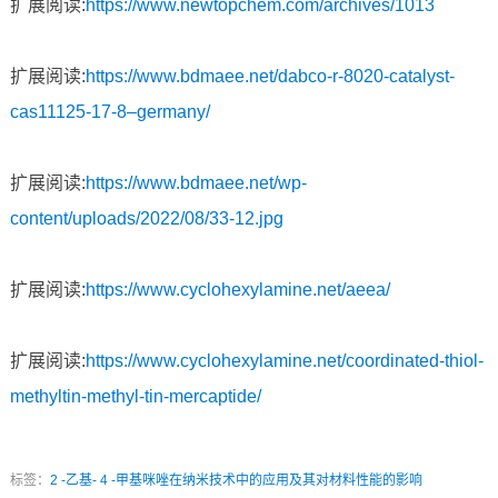
扩展阅读:
https://www.newtopchem.com/archives/1013
扩展阅读:
https://www.bdmaee.net/dabco-r-8020-catalyst-
cas11125-17-8–germany/
扩展阅读:
https://www.bdmaee.net/wp-
content/uploads/2022/08/33-12.jpg
扩展阅读:
https://www.cyclohexylamine.net/aeea/
扩展阅读:
https://www.cyclohexylamine.net/coordinated-thiol-
methyltin-methyl-tin-mercaptide/
标签：
2 -乙基- 4 -甲基咪唑在纳米技术中的应用及其对材料性能的影响