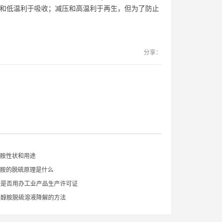
压和低温利于吸收；减压和高温利于再生，但为了防止
分享：
醇胺性状和用途
醇胺的脱硫原理是什么
胺是否用办工业产品生产许可证
乙醇胺脱硫溶液降解的方法