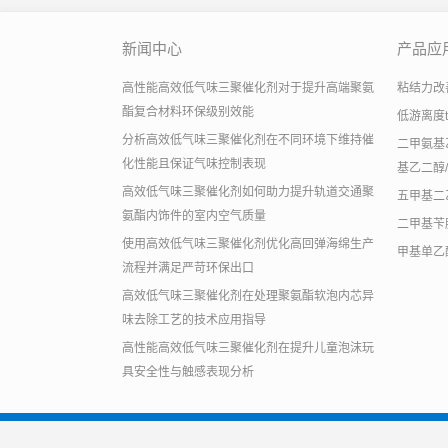
新闻中心
产品应
高性能高效低气味三聚催化剂对于提升高端聚氨
粘结力改善助
酯复合材料环保级别效能
低游离度
分析高效低气味三聚催化剂在不同环境下维持催
二甲氨基乙
化性能且保证气味控制表现
基乙二醇/
高效低气味三聚催化剂如何助力提升轨道交通聚
五甲基二
氨酯内饰件的室内空气质量
二甲基苄
使用高效低气味三聚催化剂优化高回弹海绵生产
甲基单乙
流程并满足严苛环保出口
高效低气味三聚催化剂在处理聚氨酯软泡内芯异
味去除工艺的技术应用指导
高性能高效低气味三聚催化剂在提升儿童泡沫玩
具安全性与触感表现分析
版权所有2026 六布网络科技（上海）有限公司，二乙烯三胺