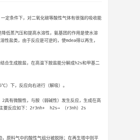
19.2。一定条件下，对二氧化碳等酸性气体有很强的吸收能
是降低蒸汽压和提高水溶性，氨基团的作用是使水溶
水溶性盐类，由于反应是可逆的，使mdea得以再生，
结合生成胺盐，在高温下胺盐能分解成h2s和甲基二
5℃）下，反应向右进行（解吸）。

o 2具有微酸性，与胺（弱碱性）发生反应，生成在高
如下：2r3nh+  h2s→ （r3nh）2s

移动，原料气中的酸性气组分被脱除；在再生塔中则平