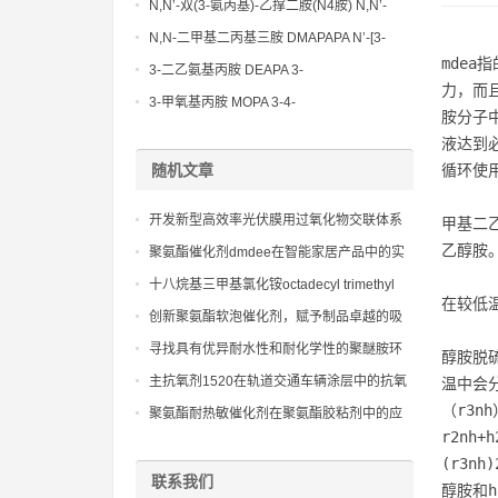
Methoxypropylamine CAS No:5332-73-0
N,N’-双(3-氨丙基)-乙撑二胺(N4胺) N,N’-
Bis(3-aminopropyl)-ethylenediamine CAS
N,N-二甲基二丙基三胺 DMAPAPA N’-[3-
No10563-26-5
mdea指
(dimethylamino)propyllpropane-1,3-
3-二乙氨基丙胺 DEAPA 3-
力，而
diamine CAS No10563-29-8
(Diethylamino)propylamine CAS No 104-
3-甲氧基丙胺 MOPA 3-4-
胺分子
78-9
Methoxypropylamine CAS No 5332-73-0
液达到必
随机文章
循环使用
开发新型高效率光伏膜用过氧化物交联体系
甲基二
乙醇胺。
聚氨酯催化剂dmdee在智能家居产品中的实
际应用，提升用户满意度
十八烷基三甲基氯化铵octadecyl trimethyl
在较低
ammonium chloride cas112-03-8
创新聚氨酯软泡催化剂，赋予制品卓越的吸
震和缓冲性能
寻找具有优异耐水性和耐化学性的聚醚胺环
醇胺脱
氧树脂固化剂
主抗氧剂1520在轨道交通车辆涂层中的抗氧
温中会分
化表现
（r3nh）
聚氨酯耐热敏催化剂在聚氨酯胶粘剂中的应
r2nh+h
用，提供高温固化和高粘接强度。
(r3nh)
联系我们
醇胺和