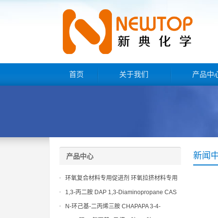
首页
关于我们
产品中
新闻
产品中心
环氧复合材料专用促进剂 环氧拉挤材料专用
促进剂 NT EP 120
1,3-丙二胺 DAP 1,3-Diaminopropane CAS
No 109-76-2
N-环己基-二丙烯三胺 CHAPAPA 3-4-