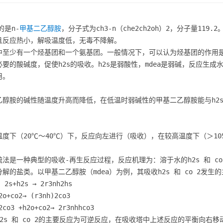
的是n-
甲基二乙醇胺
，分子式为ch3-n（che2ch2oh）2，分子量1
且反应热小，解吸温度低，无毒不降解。

中至少有一个烃基团和一个氨基团。一般情况下，可以认为烃基团的作用
要的酸碱度，促使h2s的吸收。h2s是弱酸性，mdea是弱碱，反应生成
。

乙醇胺的碱性随温度升高而降低，在低温时弱碱性的甲基二乙醇胺能与h2s


温度下（20℃～40℃）下，反应向左进行（吸收），在较高温度下（＞10
硫法是一种典型的吸收-再生反应过程，反应机理为：溶于水的h2s 和 c
解的盐类。以甲基二乙醇胺（mdea）为例，其吸收h2s 和 co 2发生的主要反应
2s+h2s → 2r3nh2hs

2o+co2→ (r3nh)2co3

2co3 +h2o+co2→ 2r3nhhco3

h2s 和 co 2的主要反应为可逆反应，在吸收塔中上述反应的平衡向右