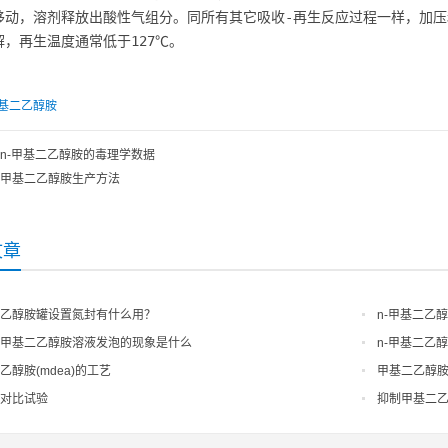
移动，溶剂释放出酸性气组分。同所有其它吸收-再生反应过程一样，加
解，再生温度通常低于127℃。
基二乙醇胺
n-甲基二乙醇胺的毒理学数据
甲基二乙醇胺生产方法
文章
乙醇胺罐设置氮封有什么用？
n-甲基二乙
甲基二乙醇胺溶液发泡的现象是什么
n-甲基二乙
乙醇胺(mdea)的工艺
甲基二乙醇
对比试验
抑制甲基二