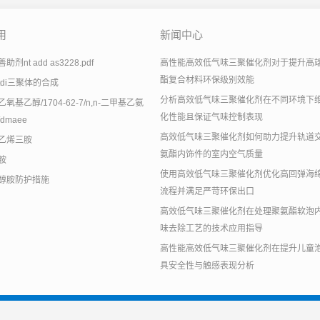
用
新闻中心
剂nt add as3228.pdf
高性能高效低气味三聚催化剂对于提升高
酯复合材料环保级别效能
tdi三聚体的合成
分析高效低气味三聚催化剂在不同环境下
氧基乙醇/1704-62-7/n,n-二甲基乙氨
化性能且保证气味控制表现
dmaee
高效低气味三聚催化剂如何助力提升轨道
乙烯三胺
氨酯内饰件的室内空气质量
胺
使用高效低气味三聚催化剂优化高回弹海
醇胺防护措施
流程并满足严苛环保出口
高效低气味三聚催化剂在处理聚氨酯软泡
味去除工艺的技术应用指导
高性能高效低气味三聚催化剂在提升儿童
具安全性与触感表现分析
，环氧固化剂生产厂家 ICP备案号：
沪ICP备2021001838号-3