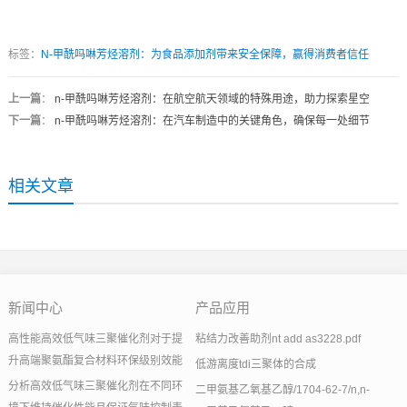
标签：
N-甲酰吗啉芳烃溶剂：为食品添加剂带来安全保障，赢得消费者信任
上一篇
：
n-甲酰吗啉芳烃溶剂：在航空航天领域的特殊用途，助力探索星空
下一篇
：
n-甲酰吗啉芳烃溶剂：在汽车制造中的关键角色，确保每一处细节
相关文章
新闻中心
产品应用
高性能高效低气味三聚催化剂对于提
粘结力改善助剂nt add as3228.pdf
升高端聚氨酯复合材料环保级别效能
低游离度tdi三聚体的合成
分析高效低气味三聚催化剂在不同环
二甲氨基乙氧基乙醇/1704-62-7/n,n-