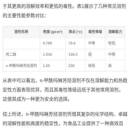
于其更高的溶解效率和更低的毒性。表1展示了几种常见溶剂
的主要性能参数对比：
溶剂名称
密度 (g/cm³)
沸点 (°c)
毒性等级
溶解能力
0.789
78.4
中等
较低
丙二醇
1.036
188.2
低
中等
n-甲酰吗啉芳烃溶剂
1.05
230
极低
高
从表中可以看出，n-甲酰吗啉芳烃溶剂不仅在溶解能力和热稳
定性方面表现优异，而且其毒性等级远低于其他常用溶剂，
这使其成为一种更为安全的选择。
综上所述，n-甲酰吗啉芳烃溶剂凭借其复杂的化学结构、卓越
的溶解性能和高度的稳定性，为食品工业提供了一种高效且