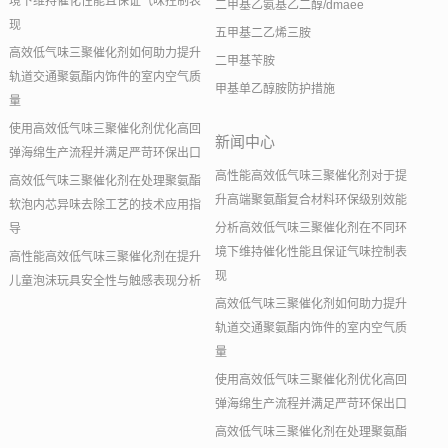
境下维持催化性能且保证气味控制表
二甲基乙氨基乙二醇/dmaee
现
五甲基二乙烯三胺
高效低气味三聚催化剂如何助力提升
二甲基苄胺
轨道交通聚氨酯内饰件的室内空气质
甲基单乙醇胺防护措施
量
使用高效低气味三聚催化剂优化高回
新闻中心
弹海绵生产流程并满足严苛环保出口
高性能高效低气味三聚催化剂对于提
高效低气味三聚催化剂在处理聚氨酯
升高端聚氨酯复合材料环保级别效能
软泡内芯异味去除工艺的技术应用指
分析高效低气味三聚催化剂在不同环
导
境下维持催化性能且保证气味控制表
高性能高效低气味三聚催化剂在提升
现
儿童泡沫玩具安全性与触感表现分析
高效低气味三聚催化剂如何助力提升
轨道交通聚氨酯内饰件的室内空气质
量
使用高效低气味三聚催化剂优化高回
弹海绵生产流程并满足严苛环保出口
高效低气味三聚催化剂在处理聚氨酯