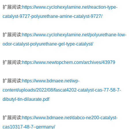
扩展阅读:
https://www.cyclohexylamine.net/reaction-type-
catalyst-9727-polyurethane-amine-catalyst-9727/
扩展阅读:
https://www.cyclohexylamine.net/polyurethane-low-
odor-catalyst-polyurethane-gel-type-catalyst/
扩展阅读:
https://www.newtopchem.com/archives/43979
扩展阅读:
https://www.bdmaee.net/wp-
content/uploads/2022/08/fascat4202-catalyst-cas-77-58-7-
dibutyl-tin-dilaurate.pdf
扩展阅读:
https://www.bdmaee.net/dabco-ne200-catalyst-
cas10317-48-7–germany/