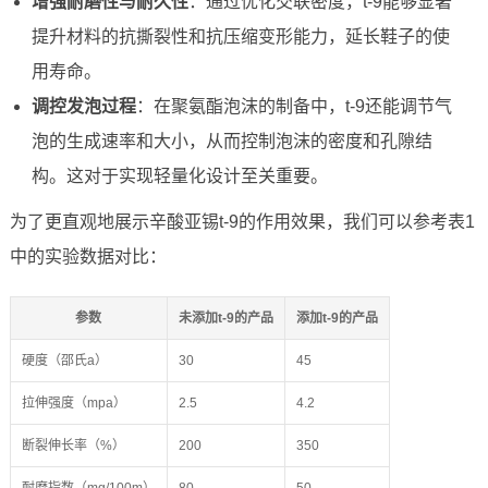
增强耐磨性与耐久性
：通过优化交联密度，t-9能够显著
提升材料的抗撕裂性和抗压缩变形能力，延长鞋子的使
用寿命。
调控发泡过程
：在聚氨酯泡沫的制备中，t-9还能调节气
泡的生成速率和大小，从而控制泡沫的密度和孔隙结
构。这对于实现轻量化设计至关重要。
为了更直观地展示辛酸亚锡t-9的作用效果，我们可以参考表1
中的实验数据对比：
参数
未添加t-9的产品
添加t-9的产品
硬度（邵氏a）
30
45
拉伸强度（mpa）
2.5
4.2
断裂伸长率（%）
200
350