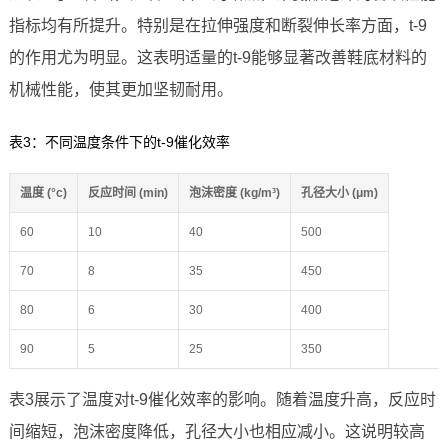
指标均有所提升。特别是在拉伸强度和断裂伸长率方面，t-9
的作用尤为明显。这表明适量的t-9能够显著改善鞋底材料的
机械性能，使其更加坚韧耐用。
表3：不同温度条件下的t-9催化效率
温度 (°c)
反应时间 (min)
泡沫密度 (kg/m³)
孔径大小 (μm)
60
10
40
500
70
8
35
450
80
6
30
400
90
5
25
350
表3展示了温度对t-9催化效率的影响。随着温度升高，反应时
间缩短，泡沫密度降低，孔径大小也相应减小。这说明较高