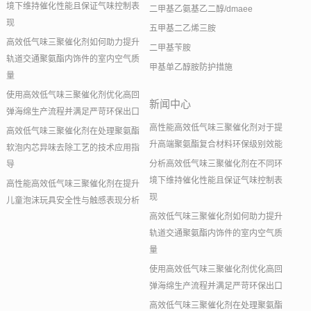
境下维持催化性能且保证气味控制表
二甲基乙氨基乙二醇/dmaee
现
五甲基二乙烯三胺
高效低气味三聚催化剂如何助力提升
二甲基苄胺
轨道交通聚氨酯内饰件的室内空气质
甲基单乙醇胺防护措施
量
使用高效低气味三聚催化剂优化高回
新闻中心
弹海绵生产流程并满足严苛环保出口
高性能高效低气味三聚催化剂对于提
高效低气味三聚催化剂在处理聚氨酯
升高端聚氨酯复合材料环保级别效能
软泡内芯异味去除工艺的技术应用指
分析高效低气味三聚催化剂在不同环
导
境下维持催化性能且保证气味控制表
高性能高效低气味三聚催化剂在提升
现
儿童泡沫玩具安全性与触感表现分析
高效低气味三聚催化剂如何助力提升
轨道交通聚氨酯内饰件的室内空气质
量
使用高效低气味三聚催化剂优化高回
弹海绵生产流程并满足严苛环保出口
高效低气味三聚催化剂在处理聚氨酯