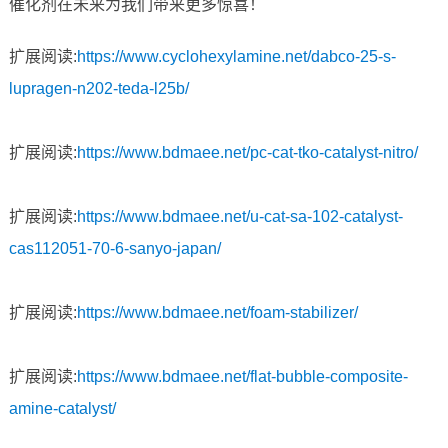
催化剂在未来为我们带来更多惊喜！
扩展阅读:
https://www.cyclohexylamine.net/dabco-25-s-
lupragen-n202-teda-l25b/
扩展阅读:
https://www.bdmaee.net/pc-cat-tko-catalyst-nitro/
扩展阅读:
https://www.bdmaee.net/u-cat-sa-102-catalyst-
cas112051-70-6-sanyo-japan/
扩展阅读:
https://www.bdmaee.net/foam-stabilizer/
扩展阅读:
https://www.bdmaee.net/flat-bubble-composite-
amine-catalyst/