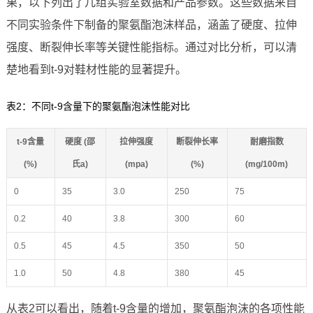
果，以下列出了几组实验室数据和产品参数。这些数据来自
不同实验条件下制备的聚氨酯泡沫样品，涵盖了硬度、拉伸
强度、断裂伸长率等关键性能指标。通过对比分析，可以清
楚地看到t-9对鞋材性能的显著提升。
表2：不同t-9含量下的聚氨酯泡沫性能对比
t-9含量
硬度 (邵
拉伸强度
断裂伸长率
耐磨指数
(%)
氏a)
(mpa)
(%)
(mg/100m)
0
35
3.0
250
75
0.2
40
3.8
300
60
0.5
45
4.5
350
50
1.0
50
4.8
380
45
从表2可以看出，随着t-9含量的增加，聚氨酯泡沫的各项性能