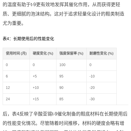
的温度有助于t-9更有效地发挥其催化作用，从而获得更轻
质、更细腻的泡沫结构。这对于追求轻量化设计的鞋类制造
尤为重要。
表4：长期使用后的性能变化
使用时间 (月)
硬度变化 (%)
强度保留率 (%)
耐磨性变化 (%)
0
0
100
0
6
+5
95
-10
12
+10
90
-20
24
+15
85
-30
后，表4反映了辛酸亚锡t-9催化制备的鞋底材料在长期使用后
的性能变化情况。尽管随着时间推移，材料的硬度会略有增