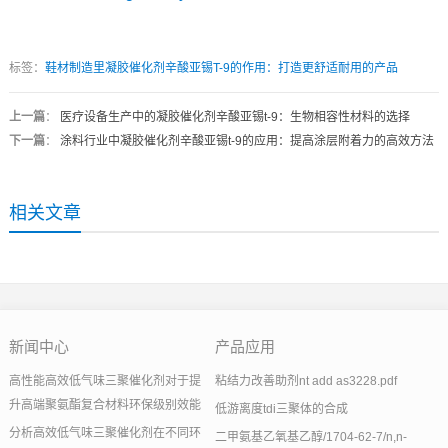
标签：
鞋材制造里凝胶催化剂辛酸亚锡T-9的作用：打造更舒适耐用的产品
上一篇
：
医疗设备生产中的凝胶催化剂辛酸亚锡t-9：生物相容性材料的选择
下一篇
：
涂料行业中凝胶催化剂辛酸亚锡t-9的应用：提高涂层附着力的高效方法
相关文章
新闻中心
产品应用
高性能高效低气味三聚催化剂对于提
粘结力改善助剂nt add as3228.pdf
升高端聚氨酯复合材料环保级别效能
低游离度tdi三聚体的合成
分析高效低气味三聚催化剂在不同环
二甲氨基乙氧基乙醇/1704-62-7/n,n-