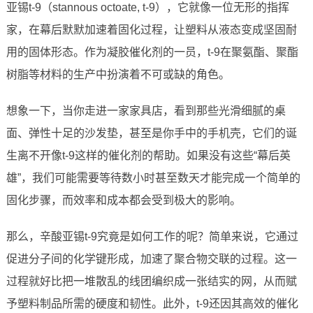
亚锡t-9（stannous octoate, t-9），它就像一位无形的指挥
家，在幕后默默加速着固化过程，让塑料从液态变成坚固耐
用的固体形态。作为凝胶催化剂的一员，t-9在聚氨酯、聚酯
树脂等材料的生产中扮演着不可或缺的角色。
想象一下，当你走进一家家具店，看到那些光滑细腻的桌
面、弹性十足的沙发垫，甚至是你手中的手机壳，它们的诞
生离不开像t-9这样的催化剂的帮助。如果没有这些“幕后英
雄”，我们可能需要等待数小时甚至数天才能完成一个简单的
固化步骤，而效率和成本都会受到极大的影响。
那么，辛酸亚锡t-9究竟是如何工作的呢？简单来说，它通过
促进分子间的化学键形成，加速了聚合物交联的过程。这一
过程就好比把一堆散乱的线团编织成一张结实的网，从而赋
予塑料制品所需的硬度和韧性。此外，t-9还因其高效的催化