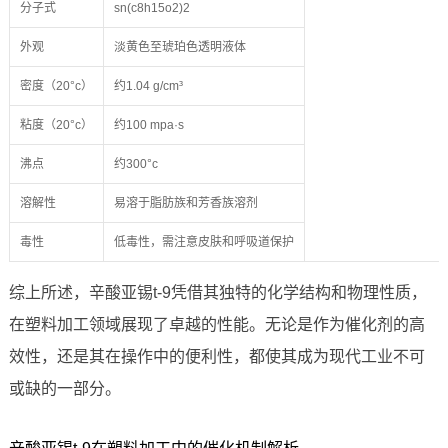
分子式
sn(c8h15o2)2
外观
淡黄色至琥珀色透明液体
密度（20°c）
约1.04 g/cm³
粘度（20°c）
约100 mpa·s
沸点
约300°c
溶解性
易溶于脂肪族和芳香族溶剂
毒性
低毒性，需注意皮肤和呼吸道保护
综上所述，辛酸亚锡t-9凭借其独特的化学结构和物理性质，
在塑料加工领域展现了卓越的性能。无论是作为催化剂的高
效性，还是其在操作中的便利性，都使其成为现代工业不可
或缺的一部分。