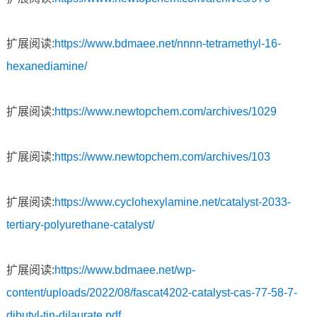
扩展阅读:
https://www.bdmaee.net/nnnn-tetramethyl-16-
hexanediamine/
扩展阅读:
https://www.newtopchem.com/archives/1029
扩展阅读:
https://www.newtopchem.com/archives/103
扩展阅读:
https://www.cyclohexylamine.net/catalyst-2033-
tertiary-polyurethane-catalyst/
扩展阅读:
https://www.bdmaee.net/wp-
content/uploads/2022/08/fascat4202-catalyst-cas-77-58-7-
dibutyl-tin-dilaurate.pdf