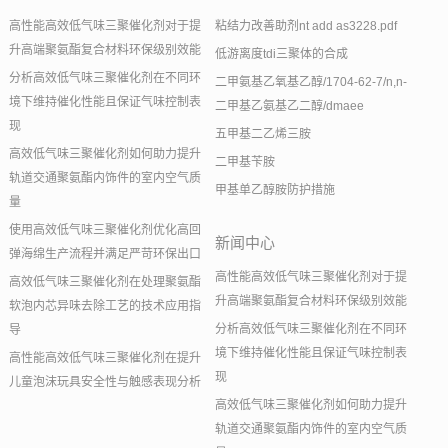
高性能高效低气味三聚催化剂对于提
粘结力改善助剂nt add as3228.pdf
升高端聚氨酯复合材料环保级别效能
低游离度tdi三聚体的合成
分析高效低气味三聚催化剂在不同环
二甲氨基乙氧基乙醇/1704-62-7/n,n-
境下维持催化性能且保证气味控制表
二甲基乙氨基乙二醇/dmaee
现
五甲基二乙烯三胺
高效低气味三聚催化剂如何助力提升
二甲基苄胺
轨道交通聚氨酯内饰件的室内空气质
甲基单乙醇胺防护措施
量
使用高效低气味三聚催化剂优化高回
新闻中心
弹海绵生产流程并满足严苛环保出口
高性能高效低气味三聚催化剂对于提
高效低气味三聚催化剂在处理聚氨酯
升高端聚氨酯复合材料环保级别效能
软泡内芯异味去除工艺的技术应用指
分析高效低气味三聚催化剂在不同环
导
境下维持催化性能且保证气味控制表
高性能高效低气味三聚催化剂在提升
现
儿童泡沫玩具安全性与触感表现分析
高效低气味三聚催化剂如何助力提升
轨道交通聚氨酯内饰件的室内空气质