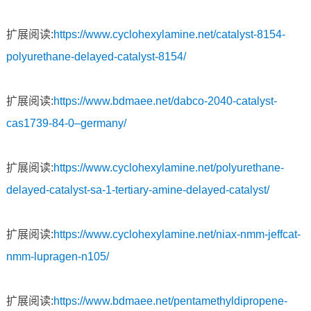
扩展阅读:
https://www.cyclohexylamine.net/catalyst-8154-
polyurethane-delayed-catalyst-8154/
扩展阅读:
https://www.bdmaee.net/dabco-2040-catalyst-
cas1739-84-0–germany/
扩展阅读:
https://www.cyclohexylamine.net/polyurethane-
delayed-catalyst-sa-1-tertiary-amine-delayed-catalyst/
扩展阅读:
https://www.cyclohexylamine.net/niax-nmm-jeffcat-
nmm-lupragen-n105/
扩展阅读:
https://www.bdmaee.net/pentamethyldipropene-