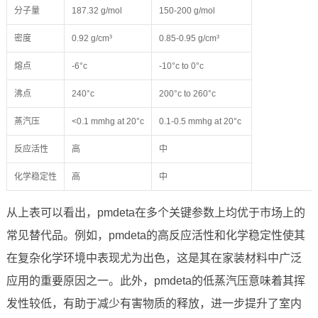
分子量
187.32 g/mol
150-200 g/mol
密度
0.92 g/cm³
0.85-0.95 g/cm³
熔点
-6°c
-10°c to 0°c
沸点
240°c
200°c to 260°c
蒸汽压
<0.1 mmhg at 20°c
0.1-0.5 mmhg at 20°c
反应活性
高
中
化学稳定性
高
中
从上表可以看出，pmdeta在多个关键参数上均优于市场上的
常见替代品。例如，pmdeta的高反应活性和化学稳定性使其
在复杂化学环境中表现尤为出色，这是其在家装材料中广泛
应用的重要原因之一。此外，pmdeta的低蒸汽压意味着其挥
发性较低，有助于减少有害物质的释放，进一步提升了室内