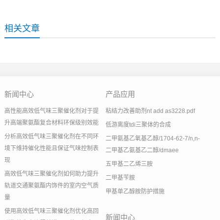
相关文章
新闻中心
产品应用
高性能高效低气味三聚催化剂对于提
粘结力改善助剂nt add as3228.pdf
升高端聚氨酯复合材料环保级别效能
低游离度tdi三聚体的合成
分析高效低气味三聚催化剂在不同环
二甲氨基乙氧基乙醇/1704-62-7/n,n-
境下维持催化性能且保证气味控制表
二甲基乙氨基乙二醇/dmaee
现
五甲基二乙烯三胺
高效低气味三聚催化剂如何助力提升
二甲基苄胺
轨道交通聚氨酯内饰件的室内空气质
甲基单乙醇胺防护措施
量
使用高效低气味三聚催化剂优化高回
新闻中心