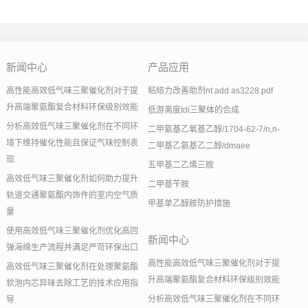
新闻中心
产品应用
高性能高效低气味三聚催化剂对于提
粘结力改善助剂nt add as3228.pdf
升高端聚氨酯复合材料环保级别效能
低游离度tdi三聚体的合成
分析高效低气味三聚催化剂在不同环
二甲氨基乙氧基乙醇/1704-62-7/n,n-
境下维持催化性能且保证气味控制表
二甲基乙氨基乙二醇/dmaee
现
五甲基二乙烯三胺
高效低气味三聚催化剂如何助力提升
二甲基苄胺
轨道交通聚氨酯内饰件的室内空气质
甲基单乙醇胺防护措施
量
使用高效低气味三聚催化剂优化高回
新闻中心
弹海绵生产流程并满足严苛环保出口
高性能高效低气味三聚催化剂对于提
高效低气味三聚催化剂在处理聚氨酯
升高端聚氨酯复合材料环保级别效能
软泡内芯异味去除工艺的技术应用指
分析高效低气味三聚催化剂在不同环
导