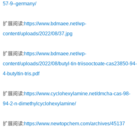
57-9–germany/
扩展阅读:
https://www.bdmaee.net/wp-
content/uploads/2022/08/37.jpg
扩展阅读:
https://www.bdmaee.net/wp-
content/uploads/2022/08/butyl-tin-triisooctoate-cas23850-94-
4-butyltin-tris.pdf
扩展阅读:
https://www.cyclohexylamine.net/dmcha-cas-98-
94-2-n-dimethylcyclohexylamine/
扩展阅读:
https://www.newtopchem.com/archives/45137