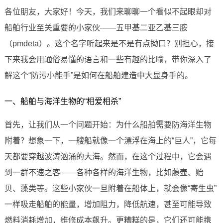
各位朋友，大家好！今天，我们来聊聊一个看似不起眼却对
船舶行业至关重要的小家伙——五甲基二亚乙基三胺
（pmdeta）。这个名字听起来是不是有点拗口？别担心，接
下来我会用通俗易懂的语言和一些有趣的比喻，带你深入了
解这个“防污小能手”是如何在船舶建造中大显身手的。
一、船舶与海洋生物的“相爱相杀”
首先，让我们从一个问题开始：为什么船舶需要防海洋生物
附着？想象一下，一艘船就像一个漂浮在海上的“巨人”，它每
天都要穿越波涛汹涌的大海。然而，在这个过程中，它会遇
到一群不速之客——各种各样的海洋生物，比如藤壶、贻
贝、藻类等。这些小家伙一旦附着在船体上，就会像“寄生虫”
一样吸走船舶的能量，增加阻力，降低航速，甚至可能导致
燃料消耗增加，维修成本飙升。更糟糕的是，它们还可能携