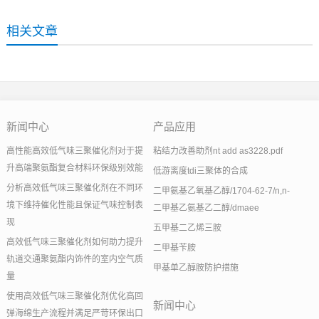
相关文章
新闻中心
产品应用
高性能高效低气味三聚催化剂对于提
粘结力改善助剂nt add as3228.pdf
升高端聚氨酯复合材料环保级别效能
低游离度tdi三聚体的合成
分析高效低气味三聚催化剂在不同环
二甲氨基乙氧基乙醇/1704-62-7/n,n-
境下维持催化性能且保证气味控制表
二甲基乙氨基乙二醇/dmaee
现
五甲基二乙烯三胺
高效低气味三聚催化剂如何助力提升
二甲基苄胺
轨道交通聚氨酯内饰件的室内空气质
甲基单乙醇胺防护措施
量
使用高效低气味三聚催化剂优化高回
新闻中心
弹海绵生产流程并满足严苛环保出口