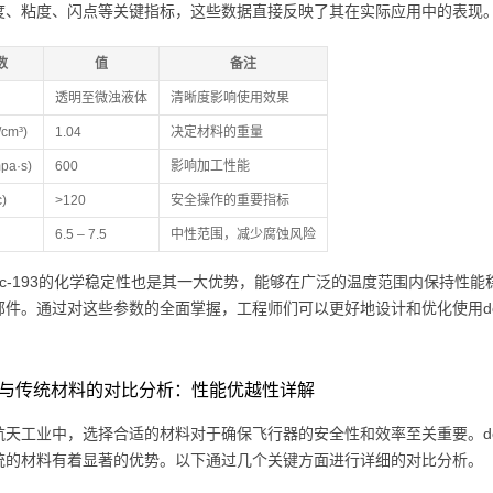
度、粘度、闪点等关键指标，这些数据直接反映了其在实际应用中的表现
数
值
备注
透明至微浊液体
清晰度影响使用效果
cm³)
1.04
决定材料的重量
pa·s)
600
影响加工性能
)
>120
安全操作的重要指标
6.5 – 7.5
中性范围，减少腐蚀风险
dc-193的化学稳定性也是其一大优势，能够在广泛的温度范围内保持性
部件。通过对这些参数的全面掌握，工程师们可以更好地设计和优化使用dc
193与传统材料的对比分析：性能优越性详解
航天工业中，选择合适的材料对于确保飞行器的安全性和效率至关重要。dc
统的材料有着显著的优势。以下通过几个关键方面进行详细的对比分析。