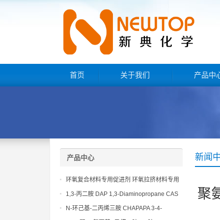
首页
关于我们
产品中
新闻
产品中心
环氧复合材料专用促进剂 环氧拉挤材料专用
聚
促进剂 NT EP 120
1,3-丙二胺 DAP 1,3-Diaminopropane CAS
No 109-76-2
N-环己基-二丙烯三胺 CHAPAPA 3-4-