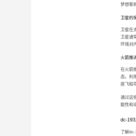
梦想客
卫星的
卫星在
卫星通
环境对
火箭推
在火箭
态。利
座飞船
通过这
能性和
dc-
了解dc