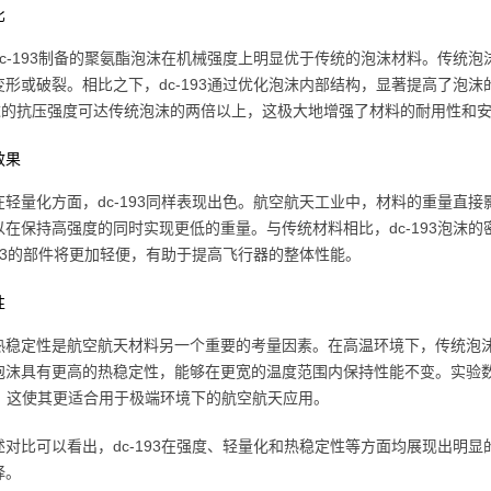
比
dc-193制备的聚氨酯泡沫在机械强度上明显优于传统的泡沫材料。传统
变形或破裂。相比之下，dc-193通过优化泡沫内部结构，显著提高了泡沫
泡沫的抗压强度可达传统泡沫的两倍以上，这极大地增强了材料的耐用性和
效果
轻量化方面，dc-193同样表现出色。航空航天工业中，材料的重量直接影
以在保持高强度的同时实现更低的重量。与传统材料相比，dc-193泡沫的
193的部件将更加轻便，有助于提高飞行器的整体性能。
性
热稳定性是航空航天材料另一个重要的考量因素。在高温环境下，传统泡沫材
泡沫具有更高的热稳定性，能够在更宽的温度范围内保持性能不变。实验数据
°c，这使其更适合用于极端环境下的航空航天应用。
述对比可以看出，dc-193在强度、轻量化和热稳定性等方面均展现出明
择。