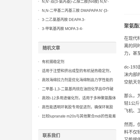
Methoxypropylamine CAS No:5332-73-0
N,N’-双(3-氨丙基)-乙撑二胺(N4胺) N,N’-
Bis(3-aminopropyl)-ethylenediamine CAS
N,N-二甲基二丙基三胺 DMAPAPA N’-[3-
No10563-26-5
(dimethylamino)propyllpropane-1,3-
3-二乙氨基丙胺 DEAPA 3-
聚氨酯
diamine CAS No10563-29-8
(Diethylamino)propylamine CAS No 104-
3-甲氧基丙胺 MOPA 3-4-
78-9
Methoxypropylamine CAS No 5332-73-0
在现代
离的同
随机文章
力，甚
有机锡稳定剂
dc-
适用于注塑和挤出成型的有机铋热稳定剂，
沫内部
改善加工性能和成品质量
高效海绵拉力剂是优化海绵制品力学性能的
空航天
关键，尤其适用于对回弹性和支撑性有高要
二甲基-1,3-二氨基丙烷在油田化学品中作破
求的应用。
那么，
乳剂的应用
高效t-12多用途催化剂，适用于多种聚氨酯体
轻1公
系，提供卓越的固化性能
高性能透明环氧胶专用促进剂，确保环氧胶
飞机、
快速固化并保持低收缩率
比较lupranate m20s与其他聚合mdi的性能差
异
然而，
料不仅
联系我们
又能提