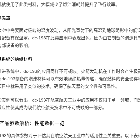
机就使用了此类材料，大幅减少了燃油消耗并提升了飞行效率。
保温罩
太空中需要面对极端的温度波动，从阳光直射下的高温到地球阴影中的低
常配备有保温罩。dc-193在此类应用中表现出色，因为由它制备的泡沫
内部设备的影响。
进系统的绝缘材料
推进系统中，dc-193的应用同样不可或缺。火箭发动机在工作时会产生
用dc-193制备的泡沫材料可以有效地隔绝热量传递，确保燃料的安全储存
项目中就采用了类似的技术，确保了航天器的安全性和可靠性。
些实例可以看出，dc-193在航空航天工业中的应用不仅限于单一领域，
适应性使其成为现代航空航天技术中不可或缺的一部分。
193产品参数解析：性能数据一览
-193的具体参数对于评估其在航空航天工业中的适用性至关重要。以下表格