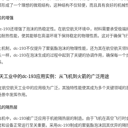
部形成了一个理想的微观结构，这种结构不仅轻便，而且具有良好的机械
性的增强
c-193还增强了泡沫的热稳定性。在航空航天环境中，材料需要承受极端的
的耐热性能，使其能够在高温环境下保持稳定的物理性质。这对于确保飞
上机制，dc-193不仅提升了聚氨酯泡沫的物理性能，还为其在航空航天
队一样，dc-193在泡沫生成的过程中起到了关键的协调作用，确保每一
料。
天工业中的dc-193应用实例：从飞机到火箭的广泛用途
93在航空航天工业中的应用极为广泛，其独特性能使其成为多个关键领域的首
场景中发挥作用。
机的隔热层
飞机中，dc-193被广泛应用于机舱隔热层的制造。由于飞机在高空飞行
度和设备正常运行至关重要。采用dc-193制成的聚氨酯泡沫因其优异的隔