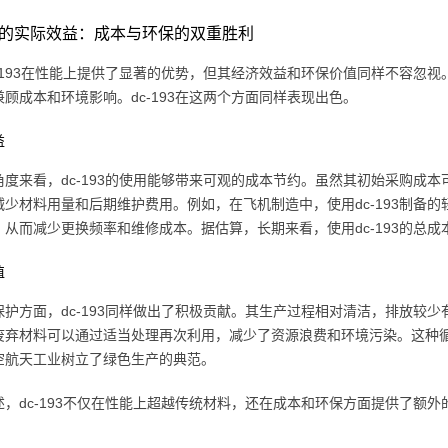
193的实际效益：成本与环保的双重胜利
c-193在性能上提供了显著的优势，但其经济效益和环保价值同样不容忽
顾成本和环境影响。dc-193在这两个方面同样表现出色。
益
角度来看，dc-193的使用能够带来可观的成本节约。虽然其初始采购成
减少材料用量和后期维护费用。例如，在飞机制造中，使用dc-193制备
，从而减少更换频率和维修成本。据估算，长期来看，使用dc-193的总成
值
护方面，dc-193同样做出了积极贡献。其生产过程相对清洁，排放较少有
废弃材料可以通过适当处理再次利用，减少了资源浪费和环境污染。这种
空航天工业树立了绿色生产的典范。
述，dc-193不仅在性能上超越传统材料，还在成本和环保方面提供了额