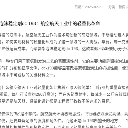
日期：2025-02-21 分类：
新闻
泡沫稳定剂dc-193：航空航天工业中的轻量化革命
科技的浪潮中，航空航天工业作为技术与创新的前沿领域，不断推动着人
时，如何实现材料的轻量化却成为了这一领域的一大挑战。毕竟，每一克
至降低运营成本。而聚氨酯泡沫稳定剂dc-193，这款看似不起眼的小分
193是一种专门用于聚氨酯发泡工艺的表面活性剂，它的主要功能是调控泡
的气孔分布和壁厚比例，dc-193能够显著改善聚氨酯泡沫的机械性能，
领域中不可或缺的关键材料之一。
为什么航空航天工业对轻量化如此执着？原因很简单：飞行器的重量直接
斤重量，每年可节省约250升燃油；而在火箭发射中，每减少一公斤有效
卫星还是航天器，轻量化设计都是工程师们孜孜不倦追求的目标。
仅仅做到“轻”是不够的。航空航天环境极端恶劣，飞行器必须承受高温、
轻便，还要具备足够的强度和耐久性。而这正是dc-193所擅长的地方—
供卓越的机械性能和热稳定性，从而实现了轻量化与高强度的完美结合。