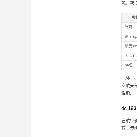
观、密
参
外观
密度 (g/
粘度 (m
闪点 (°c
ph值
此外，
空航天
性能。
dc-
在航空
较于传