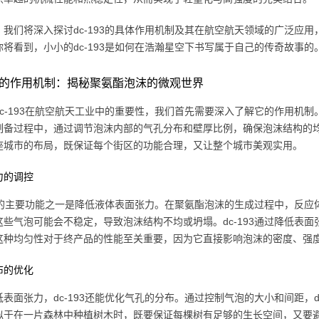
，我们将深入探讨dc-193的具体作用机制及其在航空航天领域的广泛应
你将看到，小小的dc-193是如何在浩瀚星空下书写属于自己的传奇故事的
193的作用机制：揭秘聚氨酯泡沫的微观世界
c-193在航空航天工业中的重要性，我们首先需要深入了解它的作用机制。
制备过程中，通过调节泡沫内部的气孔分布和壁厚比例，确保泡沫结构的
座城市的布局，既保证每个街区的功能合理，又让整个城市美观实用。
力的调控
193的主要功能之一是降低液体表面张力。在聚氨酯泡沫的生成过程中，反
这些气泡可能会不稳定，导致泡沫结构不均或坍塌。dc-193通过降低表
这种均匀性对于终产品的性能至关重要，因为它直接影响泡沫的密度、强
布的优化
表面张力，dc-193还能优化气孔的分布。通过控制气泡的大小和间距，d
似于在一片森林中种植树木时，既要保证每棵树有足够的生长空间，又要