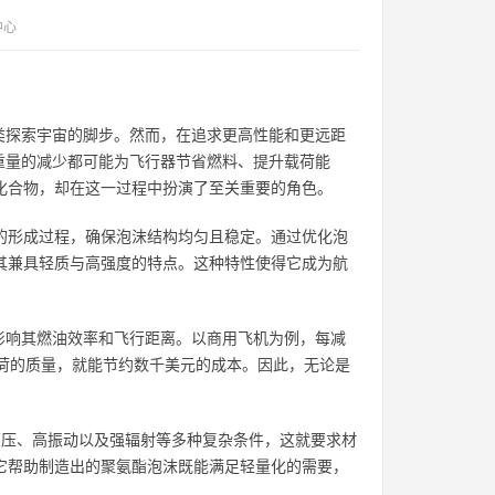
中心
类探索宇宙的脚步。然而，在追求更高性能和更远距
重量的减少都可能为飞行器节省燃料、提升载荷能
子化合物，却在这一过程中扮演了至关重要的角色。
沫的形成过程，确保泡沫结构均匀且稳定。通过优化泡
使其兼具轻质与高强度的特点。这种特性使得它成为航
影响其燃油效率和飞行距离。以商用飞机为例，每减
载荷的质量，就能节约数千美元的成本。因此，无论是
高压、高振动以及强辐射等多种复杂条件，这就要求材
—它帮助制造出的聚氨酯泡沫既能满足轻量化的需要，