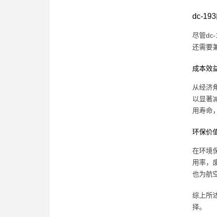
dc-
尽管d
还需要兼
成本效
从经济
以显著
用寿命
环保价
在环境保
用率，
也为航
综上所
择。