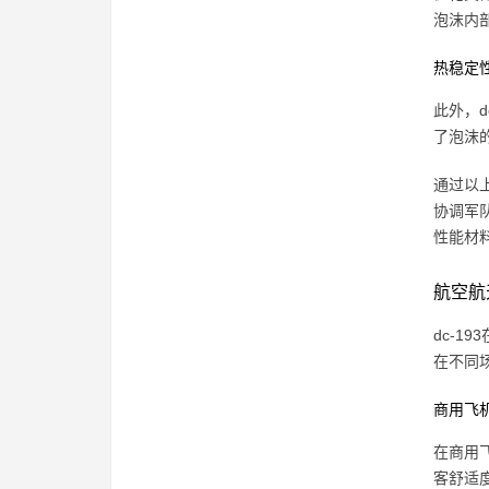
泡沫内
热稳定
此外，d
了泡沫
通过以
协调军
性能材
航空航
dc-1
在不同
商用飞
在商用
客舒适