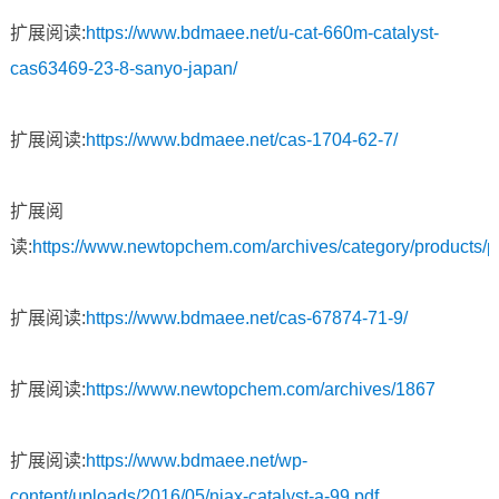
扩展阅读:
https://www.bdmaee.net/u-cat-660m-catalyst-
cas63469-23-8-sanyo-japan/
扩展阅读:
https://www.bdmaee.net/cas-1704-62-7/
扩展阅
读:
https://www.newtopchem.com/archives/category/products/p
扩展阅读:
https://www.bdmaee.net/cas-67874-71-9/
扩展阅读:
https://www.newtopchem.com/archives/1867
扩展阅读:
https://www.bdmaee.net/wp-
content/uploads/2016/05/niax-catalyst-a-99.pdf