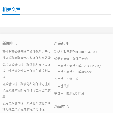
相关文章
新闻中心
产品应用
高性能高效低气味三聚催化剂对于提
粘结力改善助剂nt add as3228.pdf
升高端聚氨酯复合材料环保级别效能
低游离度tdi三聚体的合成
分析高效低气味三聚催化剂在不同环
二甲氨基乙氧基乙醇/1704-62-7/n,n-
境下维持催化性能且保证气味控制表
二甲基乙氨基乙二醇/dmaee
现
五甲基二乙烯三胺
高效低气味三聚催化剂如何助力提升
二甲基苄胺
轨道交通聚氨酯内饰件的室内空气质
甲基单乙醇胺防护措施
量
使用高效低气味三聚催化剂优化高回
新闻中心
弹海绵生产流程并满足严苛环保出口