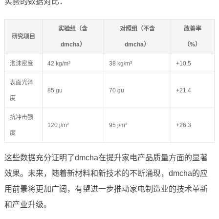
实验的数据对比：
实验组（含
对照组（不含
改善率
研究项目
dmcha）
dmcha）
（%）
泡沫密度
42 kg/m³
38 kg/m³
+10.5
表面光泽
85 gu
70 gu
+21.4
度
抗冲击强
120 j/m²
95 j/m²
+26.3
度
这些数据充分证明了dmcha在提升家电产品质量方面的显著
效果。未来，随着新材料和新技术的不断涌现，dmcha的应
用前景将更加广阔，有望进一步推动家电制造业的技术革新
和产业升级。