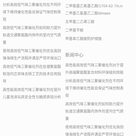
分析高效低气味三聚催化剂在不同环
二甲氨基乙氧基乙醇/1704-62-7/n,n-
境下维持催化性能且保证气味控制表
二甲基乙氨基乙二醇/dmaee
现
五甲基二乙烯三胺
高效低气味三聚催化剂如何助力提升
二甲基苄胺
轨道交通聚氨酯内饰件的室内空气质
甲基单乙醇胺防护措施
量
使用高效低气味三聚催化剂优化高回
新闻中心
弹海绵生产流程并满足严苛环保出口
高性能高效低气味三聚催化剂对于提
高效低气味三聚催化剂在处理聚氨酯
升高端聚氨酯复合材料环保级别效能
软泡内芯异味去除工艺的技术应用指
分析高效低气味三聚催化剂在不同环
导
境下维持催化性能且保证气味控制表
高性能高效低气味三聚催化剂在提升
现
儿童泡沫玩具安全性与触感表现分析
高效低气味三聚催化剂如何助力提升
轨道交通聚氨酯内饰件的室内空气质
量
使用高效低气味三聚催化剂优化高回
弹海绵生产流程并满足严苛环保出口