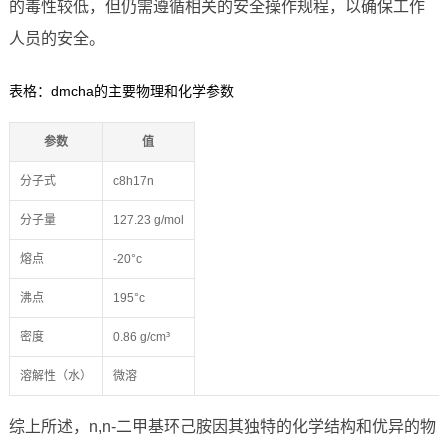
的毒性较低，但仍需遵循相关的安全操作规程，以确保工作
人员的安全。
表格：dmcha的主要物理和化学参数
参数
值
分子式
c8h17n
分子量
127.23 g/mol
熔点
-20°c
沸点
195°c
密度
0.86 g/cm³
溶解性（水）
微溶
综上所述，n,n-二甲基环己胺因其独特的化学结构和优异的物