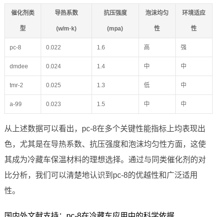
催化剂类
导热系数
抗压强度
泡沫均匀
环境适应
型
(w/m·k)
(mpa)
性
性
pc-8
0.022
1.6
高
强
dmdee
0.024
1.4
中
中
tmr-2
0.025
1.3
低
中
a-99
0.023
1.5
中
中
从上述数据可以看出，pc-8在多个关键性能指标上均表现出
色，尤其是在导热系数、抗压强度和泡沫均匀性方面，这使
其成为冷藏车保温材料的理想选择。通过与同类催化剂的对
比分析，我们可以清楚地认识到pc-8的优越性和广泛适用
性。
国内外文献支持：pc-8在冷藏车应用中的科学依据