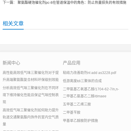
下一篇
：
聚氨酯硬泡催化剂pc-8在管道保温中的角色：防止热量损失的有效措施
相关文章
新闻中心
产品应用
高性能高效低气味三聚催化剂对于提
粘结力改善助剂nt add as3228.pdf
升高端聚氨酯复合材料环保级别效能
低游离度tdi三聚体的合成
分析高效低气味三聚催化剂在不同环
二甲氨基乙氧基乙醇/1704-62-7/n,n-
境下维持催化性能且保证气味控制表
二甲基乙氨基乙二醇/dmaee
现
五甲基二乙烯三胺
高效低气味三聚催化剂如何助力提升
二甲基苄胺
轨道交通聚氨酯内饰件的室内空气质
甲基单乙醇胺防护措施
量