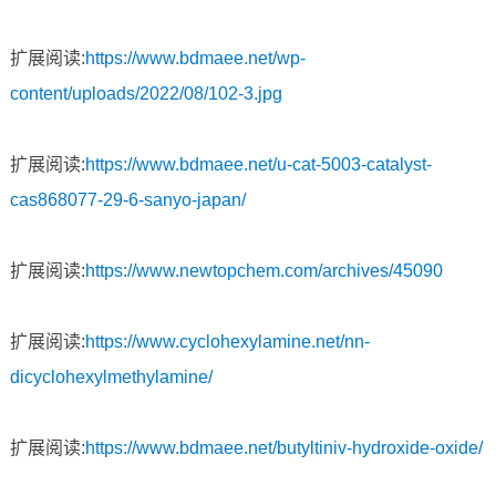
扩展阅读:
https://www.bdmaee.net/wp-
content/uploads/2022/08/102-3.jpg
扩展阅读:
https://www.bdmaee.net/u-cat-5003-catalyst-
cas868077-29-6-sanyo-japan/
扩展阅读:
https://www.newtopchem.com/archives/45090
扩展阅读:
https://www.cyclohexylamine.net/nn-
dicyclohexylmethylamine/
扩展阅读:
https://www.bdmaee.net/butyltiniv-hydroxide-oxide/