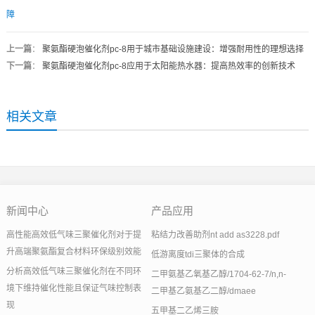
障
上一篇
：
聚氨酯硬泡催化剂pc-8用于城市基础设施建设：增强耐用性的理想选择
下一篇
：
聚氨酯硬泡催化剂pc-8应用于太阳能热水器：提高热效率的创新技术
相关文章
新闻中心
产品应用
高性能高效低气味三聚催化剂对于提
粘结力改善助剂nt add as3228.pdf
升高端聚氨酯复合材料环保级别效能
低游离度tdi三聚体的合成
分析高效低气味三聚催化剂在不同环
二甲氨基乙氧基乙醇/1704-62-7/n,n-
境下维持催化性能且保证气味控制表
二甲基乙氨基乙二醇/dmaee
现
五甲基二乙烯三胺