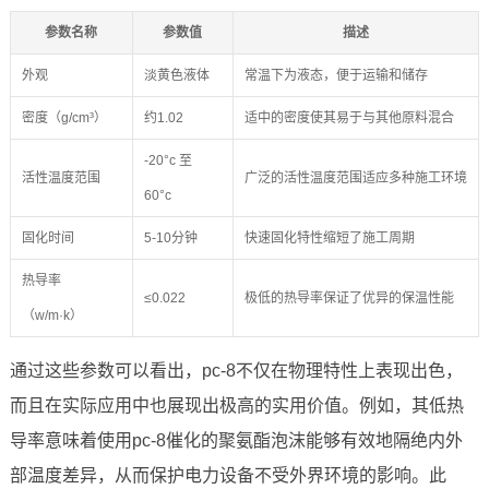
参数名称
参数值
描述
外观
淡黄色液体
常温下为液态，便于运输和储存
密度（g/cm³）
约1.02
适中的密度使其易于与其他原料混合
-20°c 至
活性温度范围
广泛的活性温度范围适应多种施工环境
60°c
固化时间
5-10分钟
快速固化特性缩短了施工周期
热导率
≤0.022
极低的热导率保证了优异的保温性能
（w/m·k）
通过这些参数可以看出，pc-8不仅在物理特性上表现出色，
而且在实际应用中也展现出极高的实用价值。例如，其低热
导率意味着使用pc-8催化的聚氨酯泡沫能够有效地隔绝内外
部温度差异，从而保护电力设备不受外界环境的影响。此