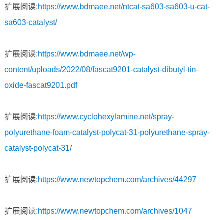
扩展阅读:
https://www.bdmaee.net/ntcat-sa603-sa603-u-cat-
sa603-catalyst/
扩展阅读:
https://www.bdmaee.net/wp-
content/uploads/2022/08/fascat9201-catalyst-dibutyl-tin-
oxide-fascat9201.pdf
扩展阅读:
https://www.cyclohexylamine.net/spray-
polyurethane-foam-catalyst-polycat-31-polyurethane-spray-
catalyst-polycat-31/
扩展阅读:
https://www.newtopchem.com/archives/44297
扩展阅读:
https://www.newtopchem.com/archives/1047