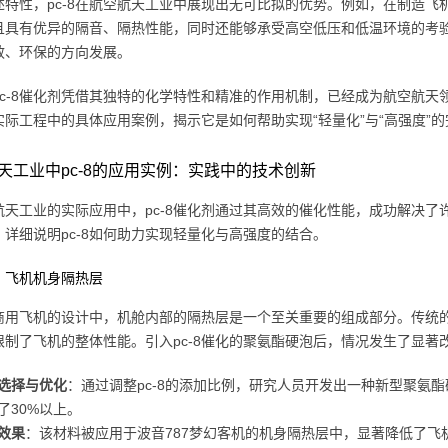
述特性，pc-8在航空航天工业中展现出无可比拟的优势。例如，在制造飞机
且具有优异的隔音、隔热性能，同时还能够承受高空低压和低温环境的考
效、环保的方向发展。
pc-8催化剂凭借其独特的化学特性和精准的作用机制，已经成为航空航
在实际工程中的具体应用案例，揭示它是如何帮助实现“轻量化”与“高强度”
天工业中pc-8的应用实例：实践中的技术创新
航天工业的实际应用中，pc-8催化剂通过其高效的催化性能，成功解决
，详细说明pc-8如何助力实现轻量化与高强度的结合。
：飞机机身隔热层
商用飞机的设计中，机舱内部的隔热层是一个至关重要的组成部分。传统
限制了飞机的整体性能。引入pc-8催化的聚氨酯硬泡后，情况发生了显著
选择与优化
：通过调整pc-8的添加比例，研究人员开发出一种新型聚氨
了30%以上。
效果
：该材料被应用于波音787梦幻客机的机身隔热层中，显著降低了