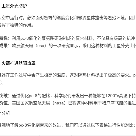
：卫星外壳防护
太空中运行时，必须面对极端的温度变化和微流星体撞击等恶劣环境。因此
发挥了独特的作用。
特性
：利用pc-8催化的聚氨酯硬泡制成的复合材料，不仅具有极高的抗
成果
：欧洲航天局（esa）的一项研究显示，采用这种材料的卫星外壳比
：火箭推进器隔热罩
进器在工作过程中会产生极高的温度，这对隔热材料提出了极高的要求。p
能。
突破
：通过优化pc-8的配比，科学家们研发出一种能够在1200°c高温
价值
：美国国家航空航天局（nasa）已将这种材料用于猎户座飞船的推
比分析
直观地了解pc-8催化剂带来的改进，我们可以通过以下表格进行性能对比