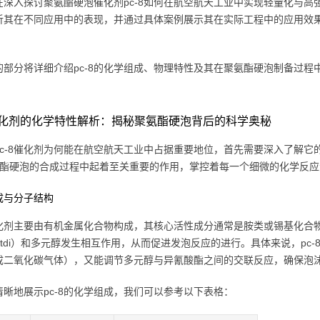
在深入探讨聚氨酯硬泡催化剂pc-8如何在航空航天工业中实现轻量化与高强
析其在不同应用中的表现，并通过具体案例展示其在实际工程中的应用效
的部分将详细介绍pc-8的化学组成、物理特性及其在聚氨酯硬泡制备过
。
8催化剂的化学特性解析：揭秘聚氨酯硬泡背后的科学奥秘
pc-8催化剂为何能在航空航天工业中占据重要地位，首先需要深入了解它
氨酯硬泡的合成过程中起着至关重要的作用，掌控着每一个细微的化学反应
成与分子结构
8催化剂主要由有机金属化合物构成，其核心活性成分通常是胺类或锡基化
i或tdi）和多元醇发生相互作用，从而促进发泡反应的进行。具体来说，p
成二氧化碳气体），又能调节多元醇与异氰酸酯之间的交联反应，确保泡
清晰地展示pc-8的化学组成，我们可以参考以下表格：