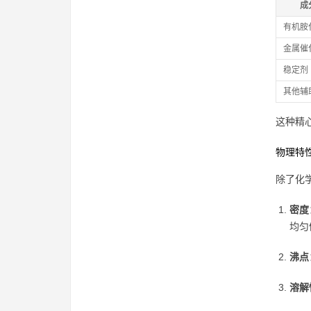
成
有机胺
金属催
稳定剂
其他辅
这种精
物理特
除了化
密度
均匀
沸点
溶解