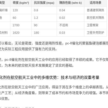
类型
密度 (kg/m³)
抗压强度 (mpa)
隔热性能 (w/m·k)
适用场景
璃纤维
120
0.8
0.04
普通建筑隔热
泡
60
1.2
0.02
航空航天隔热
2700
90
不适用
卫星框架
复合材料
1620
180
0.03
卫星外壳防护
可以看出，无论是密度、强度还是隔热性能，pc-8催化的聚氨酯硬泡都
更为实际工程应用提供了强有力的支持。
述，pc-8催化剂在航空航天工业中的应用已经取得了丰硕的成果。它不
性，为未来的航空航天技术发展奠定了坚实的基础。
8催化剂在航空航天工业中的多维优势：技术与经济的双重考量
8催化剂在航空航天工业中的广泛应用，得益于其在多个维度上的卓越表现。从
生产工艺；从经济角度看，则带来了成本节约和市场竞争力的增强。本节将
体优势。