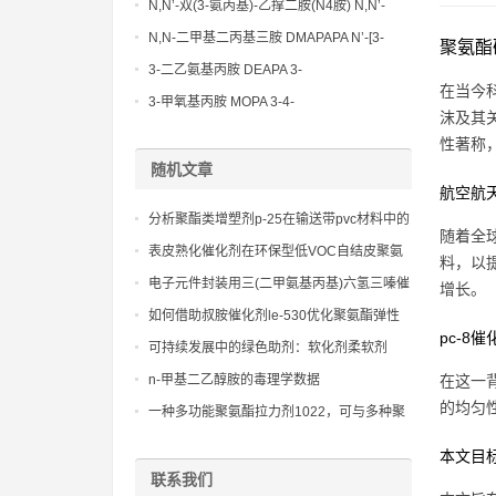
Methoxypropylamine CAS No:5332-73-0
N,N’-双(3-氨丙基)-乙撑二胺(N4胺) N,N’-
Bis(3-aminopropyl)-ethylenediamine CAS
N,N-二甲基二丙基三胺 DMAPAPA N’-[3-
聚氨酯
No10563-26-5
(dimethylamino)propyllpropane-1,3-
3-二乙氨基丙胺 DEAPA 3-
在当今
diamine CAS No10563-29-8
(Diethylamino)propylamine CAS No 104-
3-甲氧基丙胺 MOPA 3-4-
沫及其
78-9
Methoxypropylamine CAS No 5332-73-0
性著称
随机文章
航空航
分析聚酯类增塑剂p-25在输送带pvc材料中的
随着全
应用
表皮熟化催化剂在环保型低VOC自结皮聚氨
料，以
酯体系中催化活性调节技术研究
电子元件封装用三(二甲氨基丙基)六氢三嗪催
增长。
化体系的离子纯度(cl-<5ppm)
如何借助叔胺催化剂le-530优化聚氨酯弹性
pc-8
体的机械性能
可持续发展中的绿色助剂：软化剂柔软剂
g213的应用前景
n-甲基二乙醇胺的毒理学数据
在这一
的均匀
一种多功能聚氨酯拉力剂1022，可与多种聚
醚和催化剂体系相容
本文目
联系我们