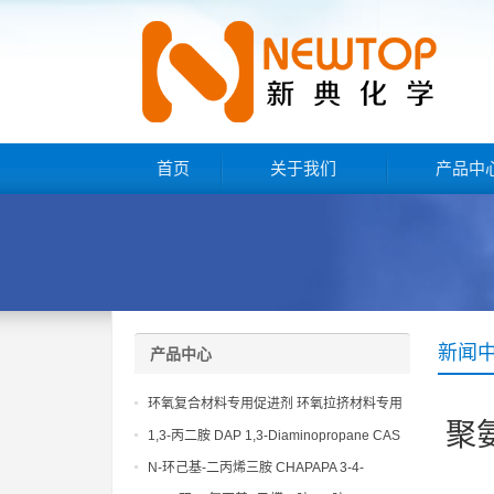
首页
关于我们
产品中
新闻
产品中心
环氧复合材料专用促进剂 环氧拉挤材料专用
聚
促进剂 NT EP 120
1,3-丙二胺 DAP 1,3-Diaminopropane CAS
No 109-76-2
N-环己基-二丙烯三胺 CHAPAPA 3-4-