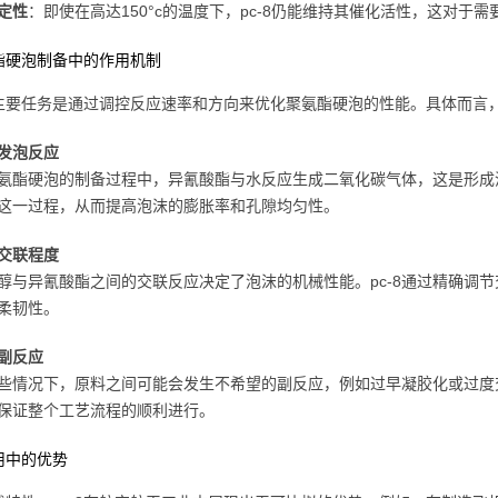
定性
：即使在高达150°c的温度下，pc-8仍能维持其催化活性，这对
酯硬泡制备中的作用机制
8的主要任务是通过调控反应速率和方向来优化聚氨酯硬泡的性能。具体而言
发泡反应
氨酯硬泡的制备过程中，异氰酸酯与水反应生成二氧化碳气体，这是形成泡
这一过程，从而提高泡沫的膨胀率和孔隙均匀性。
交联程度
醇与异氰酸酯之间的交联反应决定了泡沫的机械性能。pc-8通过精确调
柔韧性。
副反应
些情况下，原料之间可能会发生不希望的副反应，例如过早凝胶化或过度交
保证整个工艺流程的顺利进行。
用中的优势