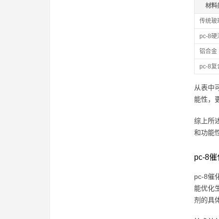
材料
传统玻
pc-8硬
铝合金
pc-8
从表中
能性，
综上所
和功能
pc-
pc-
能优化
剂的具