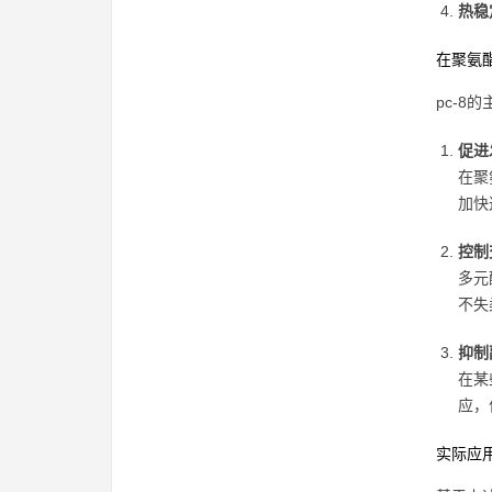
热稳
在聚氨
pc-
促进
在聚
加快
控制
多元
不失
抑制
在某
应，
实际应