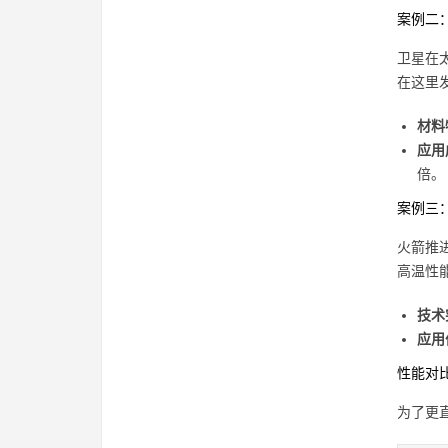
案例二
卫星在
在这里
材料
应用
倍。
案例三
火箭推
高温性
技术
应用
性能对
为了更