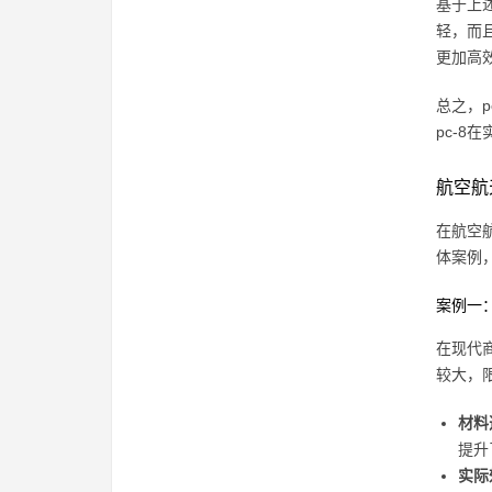
基于上
轻，而
更加高
总之，
pc-8
航空航
在航空
体案例
案例一
在现代
较大，
材料
提升
实际