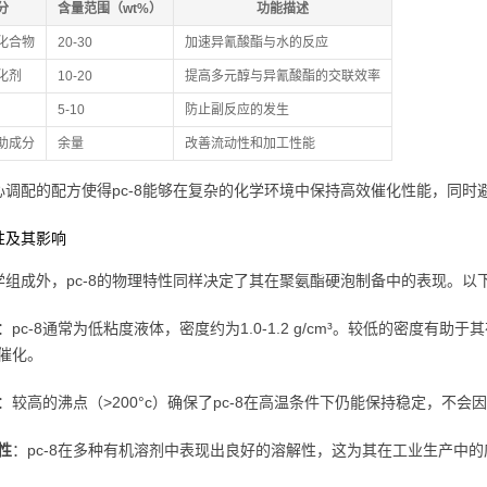
分
含量范围（wt%）
功能描述
化合物
20-30
加速异氰酸酯与水的反应
化剂
10-20
提高多元醇与异氰酸酯的交联效率
5-10
防止副反应的发生
助成分
余量
改善流动性和加工性能
心调配的配方使得pc-8能够在复杂的化学环境中保持高效催化性能，同时
性及其影响
学组成外，pc-8的物理特性同样决定了其在聚氨酯硬泡制备中的表现。以
：pc-8通常为低粘度液体，密度约为1.0-1.2 g/cm³。较低的密度
催化。
：较高的沸点（>200°c）确保了pc-8在高温条件下仍能保持稳定，不
性
：pc-8在多种有机溶剂中表现出良好的溶解性，这为其在工业生产中