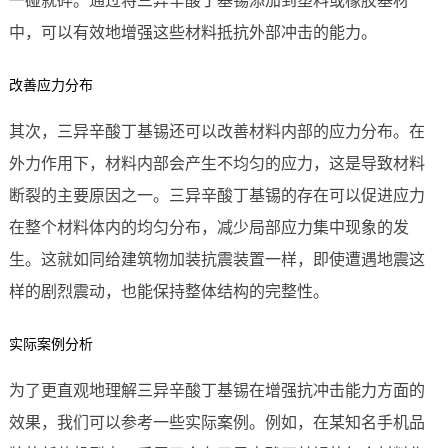
一碰就碎。通过将三异辛酸丁基锡添加到塑料或橡胶基材
中，可以有效地增强这些材料抵抗外部冲击的能力。
改善应力分布
其次，三异辛酸丁基锡还可以改善材料内部的应力分布。在
外力作用下，材料内部会产生不均匀的应力，这是导致材料
断裂的主要原因之一。三异辛酸丁基锡的存在可以促进应力
在整个材料体内的均匀分布，减少局部应力集中现象的发
生。这就如同给建筑物加装抗震装置一样，即使遭遇地震这
样的剧烈震动，也能保持整体结构的完整性。
实际案例分析
为了更直观地理解三异辛酸丁基锡在增强抗冲击能力方面的
效果，我们可以参考一些实际案例。例如，在某知名手机品