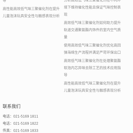
分析高效低气味三聚催化剂在不同环
导
境下维持催化性能且保证气味控制表
高性能高效低气味三聚催化剂在提升
现
儿童泡沫玩具安全性与触感表现分析
高效低气味三聚催化剂如何助力提升
轨道交通聚氨酯内饰件的室内空气质
量
使用高效低气味三聚催化剂优化高回
弹海绵生产流程并满足严苛环保出口
高效低气味三聚催化剂在处理聚氨酯
软泡内芯异味去除工艺的技术应用指
导
高性能高效低气味三聚催化剂在提升
儿童泡沫玩具安全性与触感表现分析
联系我们
电话：021-5169 1811
电话：021-5169 1822
传真：021-5169 1833