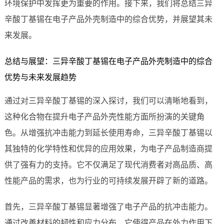
环境保护中发挥更为重要的作用。接下来，我们将总结三异
辛酸丁基锡在电子产品外壳制造中的综合优势，并展望其未
来发展。
总结与展望：三异辛酸丁基锡在电子产品外壳制造中的综合
优势与未来发展趋势
通过对三异辛酸丁基锡的深入探讨，我们可以清晰地看到，
这种化合物在提升电子产品外壳性能方面所扮演的关键角
色。从增强抗冲击能力到延长使用寿命，三异辛酸丁基锡以
其独特的化学特性和优异的应用效果，为电子产品制造商提
供了强有力的支持。它不仅满足了现代消费者对高品质、高
性能产品的需求，也为行业的可持续发展开辟了新的道路。
首先，三异辛酸丁基锡显著增强了电子产品的抗冲击能力。
通过改善材料的韧性和应力分布，它使得产品在外力作用下