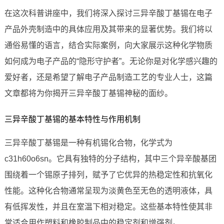
在这次科普讲座中，我们将深入探讨三异辛酸丁基锡在电子
产品外壳制造中的具体应用及其带来的显著优势。我们将以
通俗易懂的语言，结合实际案例，向大家展示这种化学物质
如何成为电子产品的“隐形守护者”。无论你是对化学感兴趣的
爱好者，还是希望了解电子产品制造工艺的专业人士，这篇
文章都将为你揭开三异辛酸丁基锡神秘的面纱。
三异辛酸丁基锡的基本特性与作用机制
三异辛酸丁基锡是一种有机锡化合物，化学式为
c31h60o6sn。它具有独特的分子结构，其中三个异辛酸基团
围绕着一个锡原子排列，赋予了它优异的热稳定性和抗氧化
性能。这种化合物通常呈现为淡黄色至无色的透明液体，具
有低挥发性，并且在室温下相对稳定。这些基本特性使其非
常适合用作塑料和橡胶制品中的稳定剂和增强剂。