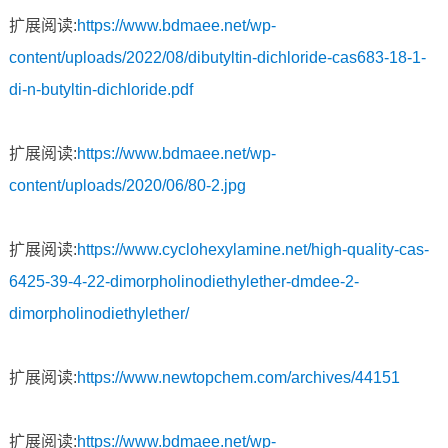
扩展阅读:
https://www.bdmaee.net/wp-
content/uploads/2022/08/dibutyltin-dichloride-cas683-18-1-
di-n-butyltin-dichloride.pdf
扩展阅读:
https://www.bdmaee.net/wp-
content/uploads/2020/06/80-2.jpg
扩展阅读:
https://www.cyclohexylamine.net/high-quality-cas-
6425-39-4-22-dimorpholinodiethylether-dmdee-2-
dimorpholinodiethylether/
扩展阅读:
https://www.newtopchem.com/archives/44151
扩展阅读:
https://www.bdmaee.net/wp-