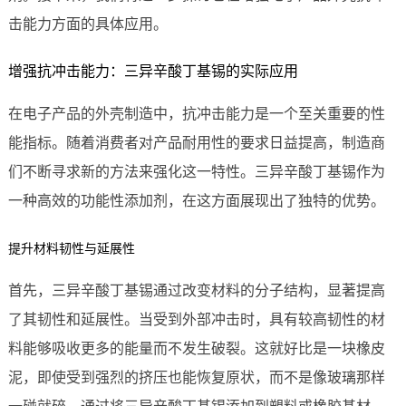
击能力方面的具体应用。
增强抗冲击能力：三异辛酸丁基锡的实际应用
在电子产品的外壳制造中，抗冲击能力是一个至关重要的性
能指标。随着消费者对产品耐用性的要求日益提高，制造商
们不断寻求新的方法来强化这一特性。三异辛酸丁基锡作为
一种高效的功能性添加剂，在这方面展现出了独特的优势。
提升材料韧性与延展性
首先，三异辛酸丁基锡通过改变材料的分子结构，显著提高
了其韧性和延展性。当受到外部冲击时，具有较高韧性的材
料能够吸收更多的能量而不发生破裂。这就好比是一块橡皮
泥，即使受到强烈的挤压也能恢复原状，而不是像玻璃那样