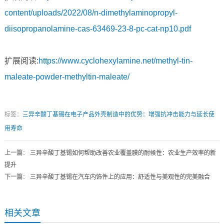
content/uploads/2022/08/n-dimethylaminopropyl-
diisopropanolamine-cas-63469-23-8-pc-cat-np10.pdf
扩展阅读:
https://www.cyclohexylamine.net/methyl-tin-
maleate-powder-methyltin-maleate/
标签：
三异辛酸丁基锡在电子产品外壳制造中的优势：增强抗冲击能力与延长使
用寿命
上一篇
：
三异辛酸丁基锡如何帮助改善农业覆盖膜的耐候性：农业生产效率的新
提升
下一篇
：
三异辛酸丁基锡在汽车内饰件上的应用：舒适性与美观性的完美融合
相关文章