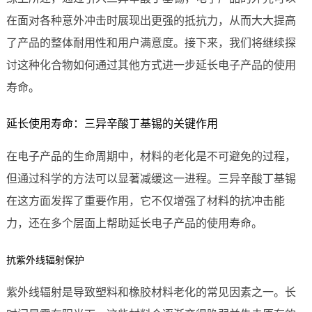
在面对各种意外冲击时展现出更强的抵抗力，从而大大提高
了产品的整体耐用性和用户满意度。接下来，我们将继续探
讨这种化合物如何通过其他方式进一步延长电子产品的使用
寿命。
延长使用寿命：三异辛酸丁基锡的关键作用
在电子产品的生命周期中，材料的老化是不可避免的过程，
但通过科学的方法可以显著减缓这一进程。三异辛酸丁基锡
在这方面发挥了重要作用，它不仅增强了材料的抗冲击能
力，还在多个层面上帮助延长电子产品的使用寿命。
抗紫外线辐射保护
紫外线辐射是导致塑料和橡胶材料老化的常见因素之一。长