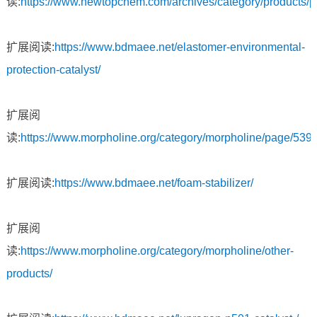
读:
https://www.newtopchem.com/archives/category/products/
扩展阅读:
https://www.bdmaee.net/elastomer-environmental-
protection-catalyst/
扩展阅
读:
https://www.morpholine.org/category/morpholine/page/5398
扩展阅读:
https://www.bdmaee.net/foam-stabilizer/
扩展阅
读:
https://www.morpholine.org/category/morpholine/other-
products/