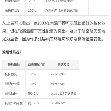
低操作温度
-20°c
冻结点以下仍保持活性
高操作温度
150°c
短时间内可承受更高温度
从上表可以看出，pt1003在常温下即可表现出良好的催化效
果，但在较高温度下其性能更为突出。这对于航空航天领域
尤为重要，因为许多涂层施工环境可能涉及极端温度变化。
涂层性能提升
性能指标
改善幅度 (%)
测试方法
抗拉强度
+30%
astm d638
断裂伸长率
+25%
astm d638
耐腐蚀性
提升2倍
astm b117盐雾试验
抗紫外线老化
提升40%
iso 4892-2