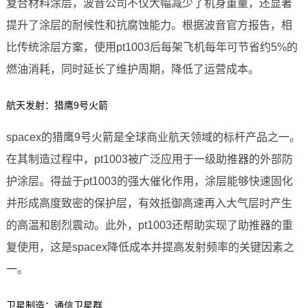
复合材料涂层，波音公司不仅大幅减少了机身重量，还显著
提升了涂层的耐候性和抗腐蚀能力。根据波音官方报告，相
比传统涂层方案，使用pt1003后每架飞机每年可节省约5%的
燃油消耗，同时延长了维护周期，降低了运营成本。
航天发射：猎鹰9号火箭
spacex的猎鹰9号火箭是全球商业航天领域的标杆产品之一。
在其制造过程中，pt1003被广泛应用于一级助推器的外部防
护涂层。得益于pt1003的强大催化作用，涂层能够快速固化
并形成高度致密的保护层，有效抵御高速再入大气层时产生
的高温和剧烈震动。此外，pt1003还帮助实现了助推器的重
复使用，这是spacex降低成本并提高发射频率的关键因素之
一。
卫星制造：通信卫星群