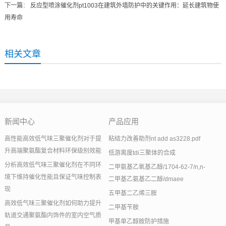
下一篇
：
反应型喷涂催化剂pt1003在建筑外墙防护中的关键作用：延长建筑物使
用寿命
相关文章
新闻中心
产品应用
高性能高效低气味三聚催化剂对于提
粘结力改善助剂nt add as3228.pdf
升高端聚氨酯复合材料环保级别效能
低游离度tdi三聚体的合成
分析高效低气味三聚催化剂在不同环
二甲氨基乙氧基乙醇/1704-62-7/n,n-
境下维持催化性能且保证气味控制表
二甲基乙氨基乙二醇/dmaee
现
五甲基二乙烯三胺
高效低气味三聚催化剂如何助力提升
二甲基苄胺
轨道交通聚氨酯内饰件的室内空气质
甲基单乙醇胺防护措施