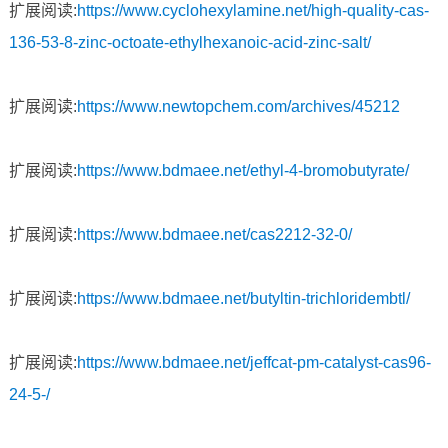
扩展阅读:
https://www.cyclohexylamine.net/high-quality-cas-
136-53-8-zinc-octoate-ethylhexanoic-acid-zinc-salt/
扩展阅读:
https://www.newtopchem.com/archives/45212
扩展阅读:
https://www.bdmaee.net/ethyl-4-bromobutyrate/
扩展阅读:
https://www.bdmaee.net/cas2212-32-0/
扩展阅读:
https://www.bdmaee.net/butyltin-trichloridembtl/
扩展阅读:
https://www.bdmaee.net/jeffcat-pm-catalyst-cas96-
24-5-/