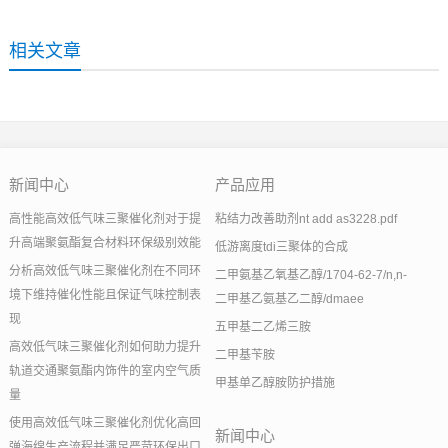
相关文章
新闻中心
产品应用
高性能高效低气味三聚催化剂对于提
粘结力改善助剂nt add as3228.pdf
升高端聚氨酯复合材料环保级别效能
低游离度tdi三聚体的合成
分析高效低气味三聚催化剂在不同环
二甲氨基乙氧基乙醇/1704-62-7/n,n-
境下维持催化性能且保证气味控制表
二甲基乙氨基乙二醇/dmaee
现
五甲基二乙烯三胺
高效低气味三聚催化剂如何助力提升
二甲基苄胺
轨道交通聚氨酯内饰件的室内空气质
甲基单乙醇胺防护措施
量
使用高效低气味三聚催化剂优化高回
新闻中心
弹海绵生产流程并满足严苛环保出口