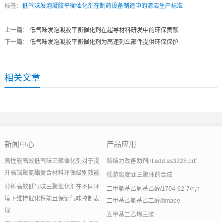
标签：
低气味发泡凝胶平衡催化剂在制药设备制造中的清洁生产标准
上一篇
：
低气味发泡凝胶平衡催化剂在超导材料研发中的环保贡献
下一篇
：
低气味发泡凝胶平衡催化剂为高速列车部件提供环保保护
相关文章
新闻中心
产品应用
高性能高效低气味三聚催化剂对于提
粘结力改善助剂nt add as3228.pdf
升高端聚氨酯复合材料环保级别效能
低游离度tdi三聚体的合成
分析高效低气味三聚催化剂在不同环
二甲氨基乙氧基乙醇/1704-62-7/n,n-
境下维持催化性能且保证气味控制表
二甲基乙氨基乙二醇/dmaee
现
五甲基二乙烯三胺