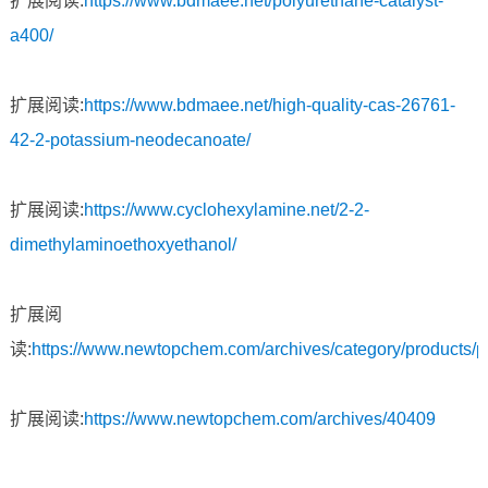
扩展阅读:
https://www.bdmaee.net/polyurethane-catalyst-
a400/
扩展阅读:
https://www.bdmaee.net/high-quality-cas-26761-
42-2-potassium-neodecanoate/
扩展阅读:
https://www.cyclohexylamine.net/2-2-
dimethylaminoethoxyethanol/
扩展阅
读:
https://www.newtopchem.com/archives/category/products/
扩展阅读:
https://www.newtopchem.com/archives/40409