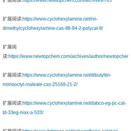
扩展阅读:
https://www.newtopchem.com/archives/765
扩展阅读:
https://www.cyclohexylamine.net/nn-
dimethylcyclohexylamine-cas-98-94-2-polycat-8/
扩展阅
读:
https://www.newtopchem.com/archives/author/newtopchem
扩展阅读:
https://www.cyclohexylamine.net/dibutyltin-
monooctyl-maleate-cas-25168-21-2/
扩展阅读:
https://www.cyclohexylamine.net/dabco-eg-pc-cat-
td-33eg-niax-a-533/